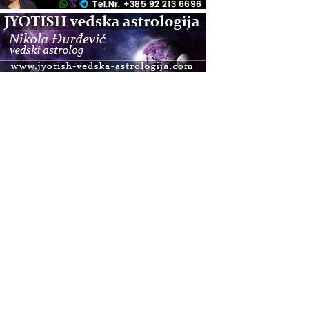
.08.
Pula
Access BARS®, otpusti stres
.08.
Pula
Access Energetski Facelift®
.08.
Zagreb
Pjesma srca / Zagreb
Online
Tečaj Višeg Vodstva, razvijanja intuicije i Akaša
zapisa
.08.
Online
Upisi u program Profesionalni hipnoterapeut —
nova generacija kreće 25.08. 2026.
.08.
Online
Postanite Nositelj Vibracije Nove Zemlje
.08.
Visoko
Alemka Dauskardt – Jednodnevna radionica