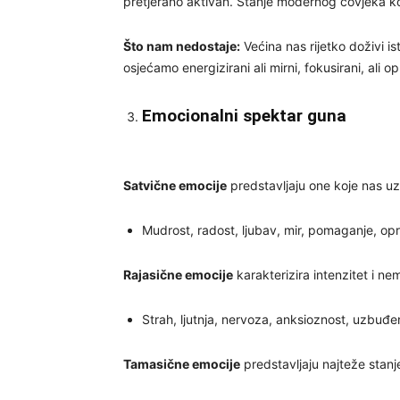
pretjerano aktivan. Stanje modernog čovjeka k
Što nam nedostaje:
Većina nas rijetko doživi i
osjećamo energizirani ali mirni, fokusirani, ali op
Emocionalni spektar guna
Satvične emocije
predstavljaju one koje nas uzd
Mudrost, radost, ljubav, mir, pomaganje, opro
Rajasične emocije
karakterizira intenzitet i n
Strah, ljutnja, nervoza, anksioznost, uzbuđen
Tamasične emocije
predstavljaju najteže stanje