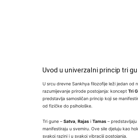
Uvod u univerzalni princip tri g
U srcu drevne Sankhya filozofije leži jedan od n
razumijevanje prirode postojanja: koncept
Tri 
predstavlja samosličan princip koji se manifes
od fizičke do psihološke.
Tri gune –
Satva
,
Rajas
i
Tamas
– predstavljaju 
manifestiraju u svemiru. Ove sile djeluju kao hol
svakoj razini i u svakoj vibraciji postojanja.