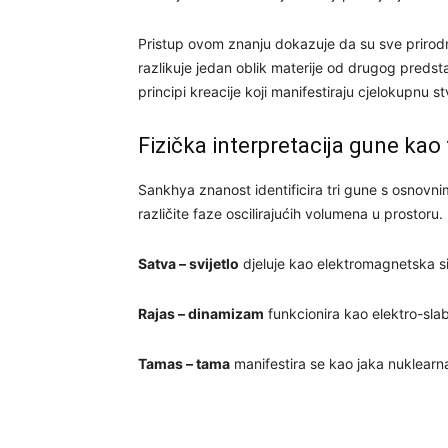
Pristup ovom znanju dokazuje da su sve prirod
razlikuje jedan oblik materije od drugog predsta
principi kreacije koji manifestiraju cjelokupnu 
Fizička interpretacija gune kao 
Sankhya znanost identificira tri gune s osnovnim
različite faze oscilirajućih volumena u prostoru.
Satva – svijetlo
djeluje kao elektromagnetska si
Rajas – dinamizam
funkcionira kao elektro-sla
Tamas – tama
manifestira se kao jaka nuklearna 