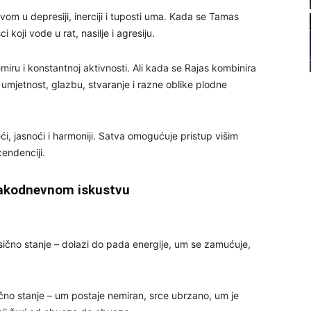
22
ovom u depresiji, inerciji i tuposti uma. Kada se Tamas
koji vode u rat, nasilje i agresiju.
23
emiru i konstantnoj aktivnosti. Ali kada se Rajas kombinira
 umjetnost, glazbu, stvaranje i razne oblike plodne
24
i, jasnoći i harmoniji. Satva omogućuje pristup višim
cendenciji.
25
akodnevnom iskustvu
26
čno stanje – dolazi do pada energije, um se zamućuje,
27
čno stanje – um postaje nemiran, srce ubrzano, um je