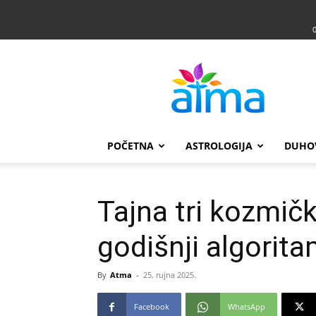
Atma
POČETNA
ASTROLOGIJA
DUHO
Tajna tri kozmičk
godišnji algorit
By
Atma
-
25. rujna 2025.
Facebook
WhatsApp