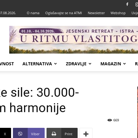
07.08.2026.
O nama
Oglašavajte se na ATMI
Newsletter
Webshop
Uvje
VNOST
ALTERNATIVA
ZDRAVLJE
MAGAZIN
R
e sile: 30.000-
am harmonije
669
X
Viber
Print