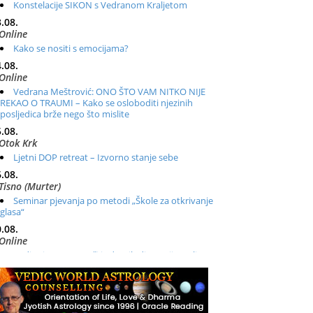
Konstelacije SIKON s Vedranom Kraljetom
.08.
Online
Kako se nositi s emocijama?
.08.
Online
Vedrana Meštrović: ONO ŠTO VAM NITKO NIJE
REKAO O TRAUMI – Kako se osloboditi njezinih
posljedica brže nego što mislite
.08.
Otok Krk
Ljetni DOP retreat – Izvorno stanje sebe
.08.
Tisno (Murter)
Seminar pjevanja po metodi „Škole za otkrivanje
glasa“
.08.
Online
Radionica: Pomagači iz drugih dimenzija Online –
otvoreno za sve
.08.
Zagreb+Online
Osnovni ThetaHealing® tečaj, Zagreb i Online