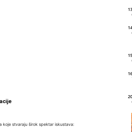
13
14
15
16
20
acije
21
a koje stvaraju širok spektar iskustava: