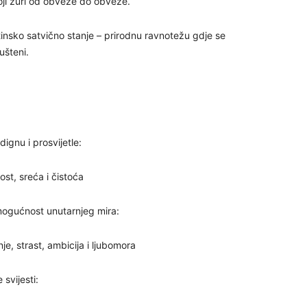
oji žuri od obveze do obveze.
29
stinsko satvično stanje – prirodnu ravnotežu gdje se
ušteni.
ignu i prosvijetle:
30
st, sreća i čistoća
31
emogućnost unutarnjeg mira:
je, strast, ambicija i ljubomora
28
 svijesti:
05