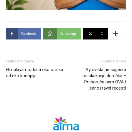
Facebook
WhatsApp
X
Prethodna objava
Slijedeća objava
Himalayan torbica oko struka
Ayurveda ne sugerira
od eko konoplje
preskakanje doručka –
Preporuča nam OVAJ
jednostavni recept!