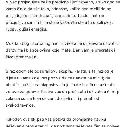
Vi već posjedujete nešto predivno i jedinstveno, koliko god se
vama činilo da nije tako, odnosno, koliko god mislili da ne
posjedujete ništa drugačije i posebno. To što imate je
procjenjivo samim time što je vaše; što ste u to utkali svoju
ljubav, dušu i energiju.
Možda zbog užurbanog načina života ne uspijevate uživati u
darovima i blagoslovima koje imate. Dan vam je prekratak i
život prebrzo juri.
S razlogom ste odabrali ovu skupinu karata, a taj razlog je
dijete u vama koje vas poziva da zastanete na minut; da
obratite pažnju na blagoslove koje imate i da ih ne uzimate
zdravo za gotovo. Poziva vas da prošetate i uživate u čaroliji
zalaska sunca koja će vam donijeti mir i predah od
svakodnevnice.
Također, ova eklipsa vas poziva da promijenite naviku
rješavanja problema; tj., da probleme rješavate čim se pojave