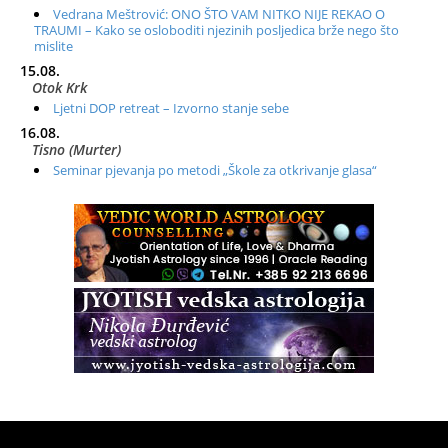
Vedrana Meštrović: ONO ŠTO VAM NITKO NIJE REKAO O
TRAUMI – Kako se osloboditi njezinih posljedica brže nego što
mislite
15.08.
Otok Krk
Ljetni DOP retreat – Izvorno stanje sebe
16.08.
Tisno (Murter)
Seminar pjevanja po metodi „Škole za otkrivanje glasa“
20.08.
Online
Radionica: Pomagači iz drugih dimenzija Online – otvoreno za
sve
21.08.
Zagreb+Online
Osnovni ThetaHealing® tečaj, Zagreb i Online
22.08.
Pula
Access BARS®, otpusti stres
23.08.
Pula
Access Energetski Facelift®