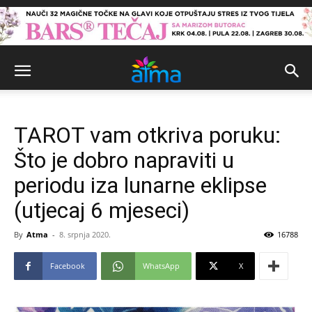
TAROT vam otkriva poruku:
Što je dobro napraviti u
periodu iza lunarne eklipse
(utjecaj 6 mjeseci)
By
Atma
-
8. srpnja 2020.
16788
Facebook
WhatsApp
X