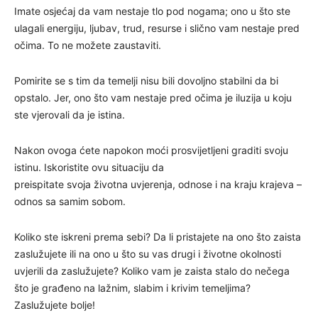
Imate osjećaj da vam nestaje tlo pod nogama; ono u što ste
ulagali energiju, ljubav, trud, resurse i slično vam nestaje pred
očima. To ne možete zaustaviti.
Pomirite se s tim da temelji nisu bili dovoljno stabilni da bi
opstalo. Jer, ono što vam nestaje pred očima je iluzija u koju
ste vjerovali da je istina.
Nakon ovoga ćete napokon moći prosvijetljeni graditi svoju
istinu. Iskoristite ovu situaciju da
preispitate svoja životna uvjerenja, odnose i na kraju krajeva –
odnos sa samim sobom.
Koliko ste iskreni prema sebi? Da li pristajete na ono što zaista
zaslužujete ili na ono u što su vas drugi i životne okolnosti
uvjerili da zaslužujete? Koliko vam je zaista stalo do nečega
što je građeno na lažnim, slabim i krivim temeljima?
Zaslužujete bolje!