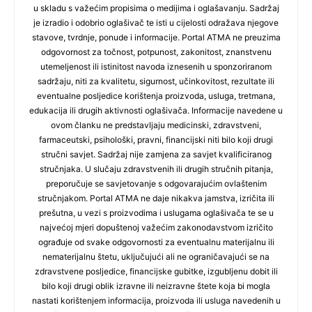
u skladu s važećim propisima o medijima i oglašavanju. Sadržaj
je izradio i odobrio oglašivač te isti u cijelosti odražava njegove
stavove, tvrdnje, ponude i informacije. Portal ATMA ne preuzima
odgovornost za točnost, potpunost, zakonitost, znanstvenu
utemeljenost ili istinitost navoda iznesenih u sponzoriranom
sadržaju, niti za kvalitetu, sigurnost, učinkovitost, rezultate ili
eventualne posljedice korištenja proizvoda, usluga, tretmana,
edukacija ili drugih aktivnosti oglašivača. Informacije navedene u
ovom članku ne predstavljaju medicinski, zdravstveni,
farmaceutski, psihološki, pravni, financijski niti bilo koji drugi
stručni savjet. Sadržaj nije zamjena za savjet kvalificiranog
stručnjaka. U slučaju zdravstvenih ili drugih stručnih pitanja,
preporučuje se savjetovanje s odgovarajućim ovlaštenim
stručnjakom. Portal ATMA ne daje nikakva jamstva, izričita ili
prešutna, u vezi s proizvodima i uslugama oglašivača te se u
najvećoj mjeri dopuštenoj važećim zakonodavstvom izričito
ograđuje od svake odgovornosti za eventualnu materijalnu ili
nematerijalnu štetu, uključujući ali ne ograničavajući se na
zdravstvene posljedice, financijske gubitke, izgubljenu dobit ili
bilo koji drugi oblik izravne ili neizravne štete koja bi mogla
nastati korištenjem informacija, proizvoda ili usluga navedenih u