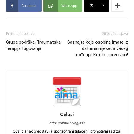
Facebook
WhatsApp
X
Prethodna objava
Slijedeća objava
Grupa podrške: Traumatska
Saznajte koje osobine imate iz
terapija tugovanja
datuma mjeseca vašeg
rođenja: Kratko i precizno!
Oglasi
https://atma.hr/oglasi/
Ovaj članak predstavlja sponzorirani (plaćeni) promotivni sadržaj