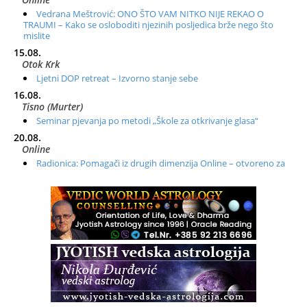
Vedrana Meštrović: ONO ŠTO VAM NITKO NIJE REKAO O
TRAUMI – Kako se osloboditi njezinih posljedica brže nego što
mislite
15.08.
Otok Krk
Ljetni DOP retreat – Izvorno stanje sebe
16.08.
Tisno (Murter)
Seminar pjevanja po metodi „Škole za otkrivanje glasa“
20.08.
Online
Radionica: Pomagači iz drugih dimenzija Online – otvoreno za
sve
21.08.
Zagreb+Online
Osnovni ThetaHealing® tečaj, Zagreb i Online
22.08.
Zagreb
Osnovna radionica za izscjeljivanje pranom (Basic Pranic
Healing course)
Pula
Access BARS®, otpusti stres