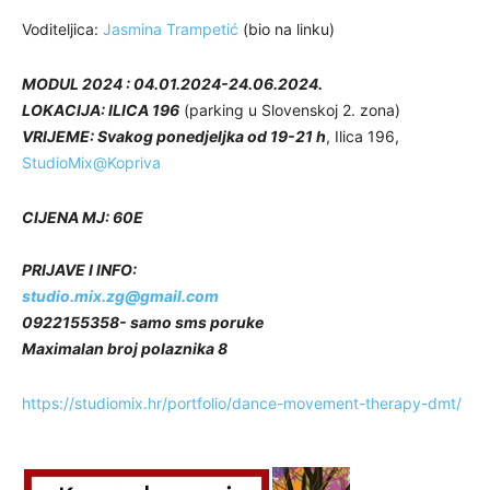
Voditeljica:
Jasmina Trampetić
(bio na linku)
MODUL 2024 : 04.01.2024-24.06.2024.
LOKACIJA: ILICA 196
(parking u Slovenskoj 2. zona)
VRIJEME: Svakog ponedjeljka od 19-21 h
, Ilica 196,
StudioMix@Kopriva
CIJENA MJ: 60E
PRIJAVE I INFO:
studio.mix.zg@gmail.com
0922155358- samo sms poruke
Maximalan broj polaznika 8
https://studiomix.hr/portfolio/dance-movement-therapy-dmt/