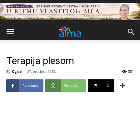
Terapija plesom
By
Oglasi
-
27. prosinca 2023.
331
Facebook
WhatsApp
X