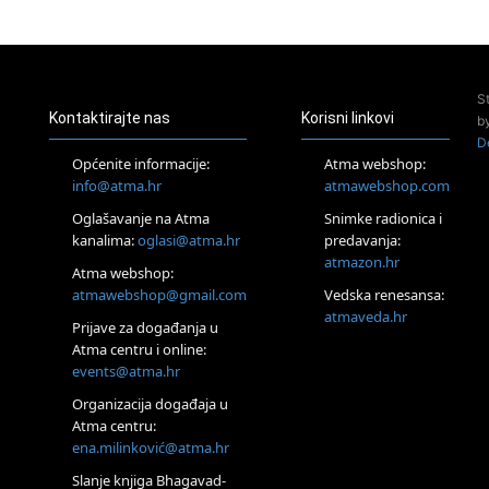
23.08.
Pula
Access Energetski Facelift®
24.08.
S
Zagreb
Kontaktirajte nas
Korisni linkovi
b
Pjesma srca / Zagreb
D
Online
Općenite informacije:
Atma webshop:
Tečaj Višeg Vodstva, razvijanja intuicije i Akaša zapisa
info@atma.hr
atmawebshop.com
25.08.
Oglašavanje na Atma
Snimke radionica i
Online
kanalima:
oglasi@atma.hr
predavanja:
Upisi u program Profesionalni hipnoterapeut — nova
generacija kreće 25.08. 2026.
atmazon.hr
Atma webshop:
26.08.
atmawebshop@gmail.com
Vedska renesansa:
Online
atmaveda.hr
Postanite Nositelj Vibracije Nove Zemlje
Prijave za događanja u
Atma centru i online:
27.08.
events@atma.hr
Visoko
Alemka Dauskardt – Jednodnevna radionica sistemskih
Organizacija događaja u
konstelacija
Atma centru:
29.08.
ena.milinković@atma.hr
Zagreb
HOD PO ŽERAVICI – Seminar koji mijenja tijelo, duh i um
Slanje knjiga Bhagavad-