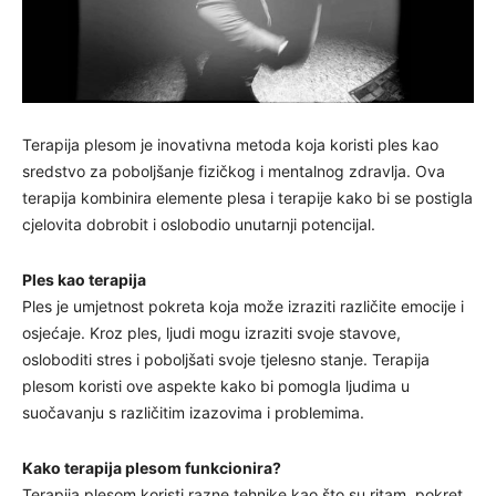
Terapija plesom je inovativna metoda koja koristi ples kao
sredstvo za poboljšanje fizičkog i mentalnog zdravlja. Ova
terapija kombinira elemente plesa i terapije kako bi se postigla
cjelovita dobrobit i oslobodio unutarnji potencijal.
Ples kao terapija
Ples je umjetnost pokreta koja može izraziti različite emocije i
osjećaje. Kroz ples, ljudi mogu izraziti svoje stavove,
osloboditi stres i poboljšati svoje tjelesno stanje. Terapija
plesom koristi ove aspekte kako bi pomogla ljudima u
suočavanju s različitim izazovima i problemima.
Kako terapija plesom funkcionira?
Terapija plesom koristi razne tehnike kao što su ritam, pokret,