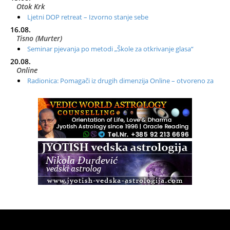
Otok Krk
Ljetni DOP retreat – Izvorno stanje sebe
16.08.
Tisno (Murter)
Seminar pjevanja po metodi „Škole za otkrivanje glasa“
20.08.
Online
Radionica: Pomagači iz drugih dimenzija Online – otvoreno za
sve
21.08.
Zagreb+Online
Osnovni ThetaHealing® tečaj, Zagreb i Online
22.08.
Pula
Access BARS®, otpusti stres
23.08.
Pula
Access Energetski Facelift®
24.08.
Zagreb
Pjesma srca / Zagreb
Online