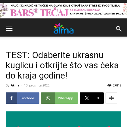
TEST: Odaberite ukrasnu
kuglicu i otkrijte što vas čeka
do kraja godine!
By
Atma
-
13. prosinca 2025.
27812
Facebook
WhatsApp
X