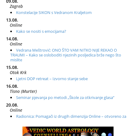
09.08.
Zagreb
Konstelacije SIKON s Vedranom Kraljetom
13.08.
Online
Kako se nositi s emocijama?
14.08.
Online
Vedrana Meštrović: ONO ŠTO VAM NITKO NIJE REKAO O
TRAUMI – Kako se osloboditi njezinih posljedica brže nego što
mislite
15.08.
Otok Krk
Ljetni DOP retreat – Izvorno stanje sebe
16.08.
Tisno (Murter)
Seminar pjevanja po metodi „Škole za otkrivanje glasa“
20.08.
Online
Radionica: Pomagači iz drugih dimenzija Online – otvoreno za
sve
21.08.
Zagreb+Online