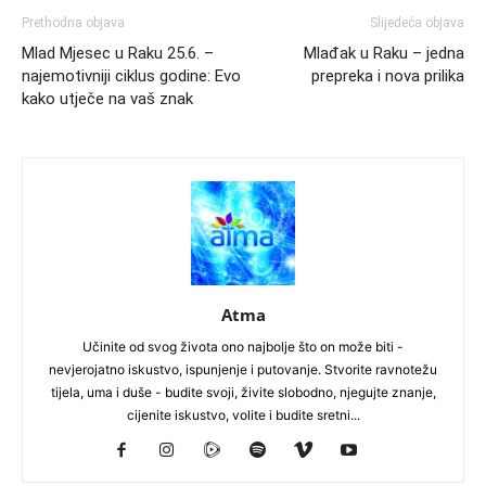
Prethodna objava
Slijedeća objava
Mlad Mjesec u Raku 25.6. –
Mlađak u Raku – jedna
najemotivniji ciklus godine: Evo
prepreka i nova prilika
kako utječe na vaš znak
Atma
Učinite od svog života ono najbolje što on može biti -
nevjerojatno iskustvo, ispunjenje i putovanje. Stvorite ravnotežu
tijela, uma i duše - budite svoji, živite slobodno, njegujte znanje,
cijenite iskustvo, volite i budite sretni...