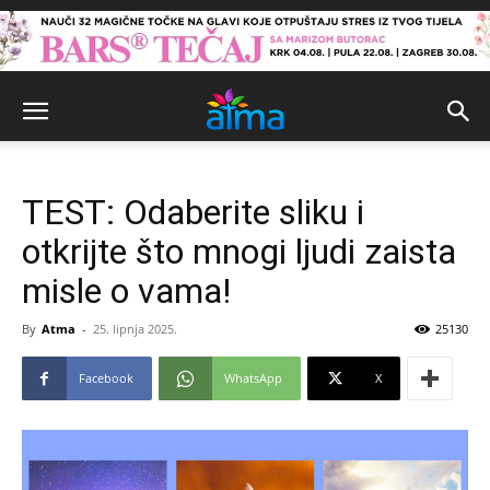
TEST: Odaberite sliku i
otkrijte što mnogi ljudi zaista
misle o vama!
By
Atma
-
25. lipnja 2025.
25130
Facebook
WhatsApp
X