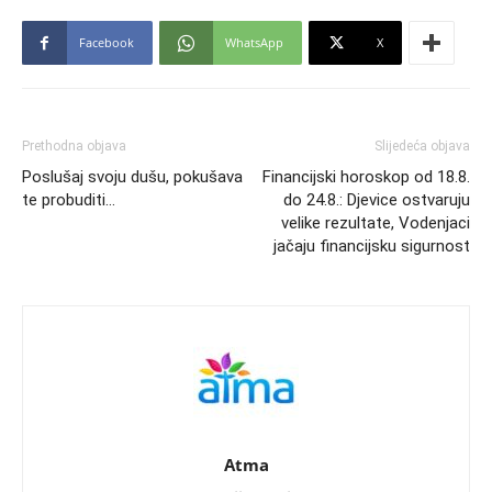
Facebook
WhatsApp
X
Prethodna objava
Slijedeća objava
Poslušaj svoju dušu, pokušava
Financijski horoskop od 18.8.
te probuditi…
do 24.8.: Djevice ostvaruju
velike rezultate, Vodenjaci
jačaju financijsku sigurnost
Atma