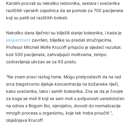
Karolini pozvali su nekoliko redovnika, sestara i svećenika
različitih vjerskih zajednica da se pomole za 700 pacijenata
koji su patili od različitih bolesti.
Nekoliko dana liječnici su bilježili stanje bolesnika, i kada je
eksperiment
završen, bilješke su predali stručnjacima.
Profesor Mitchell Wolfe Krucoff priopćio je sljedeći rezultat:
kod 500 pacijenata, zahvaljujući molitvama, tempo
ozdravljenja ubrzao se za 93 posto.
“Ne znam pravi razlog tome. Mogu pretpostaviti da na rad
srca blagotvorno djeluje koncentracija na božanske riječi,
kako svećenika, tako i samih bolesnika. Zna se da je čovjek
za koga se moli ili koji se sam moli u potpunosti usredotočen
na odnos s Bogom što, vjerojatno, dovodi do normalizacije
mnogih procesa u organizmu, koje tek treba proučiti “,
objašnjava Krucoff.