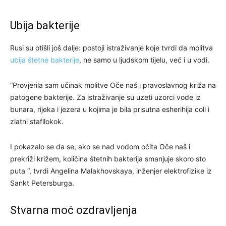
Ubija bakterije
Rusi su otišli još dalje: postoji istraživanje koje tvrdi da molitva
ubija štetne bakterije
, ne samo u ljudskom tijelu, već i u vodi.
“Provjerila sam učinak molitve Oče naš i pravoslavnog križa na
patogene bakterije. Za istraživanje su uzeti uzorci vode iz
bunara, rijeka i jezera u kojima je bila prisutna esherihija coli i
zlatni stafilokok.
I pokazalo se da se, ako se nad vodom očita Oče naš i
prekriži križem, količina štetnih bakterija smanjuje skoro sto
puta “, tvrdi Angelina Malakhovskaya, inženjer elektrofizike iz
Sankt Petersburga.
Stvarna moć ozdravljenja