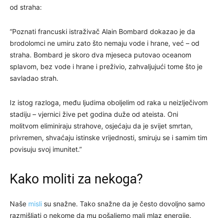
od straha:
“Poznati francuski istraživač Alain Bombard dokazao je da
brodolomci ne umiru zato što nemaju vode i hrane, već – od
straha. Bombard je skoro dva mjeseca putovao oceanom
splavom, bez vode i hrane i preživio, zahvaljujući tome što je
savladao strah.
Iz istog razloga, među ljudima oboljelim od raka u neizlječivom
stadiju – vjernici žive pet godina duže od ateista. Oni
molitvom eliminiraju strahove, osjećaju da je svijet smrtan,
privremen, shvaćaju istinske vrijednosti, smiruju se i samim tim
povisuju svoj imunitet.”
Kako moliti za nekoga?
Naše
misli
su snažne. Tako snažne da je često dovoljno samo
razmišljati o nekome da mu pošaljemo mali mlaz energije.