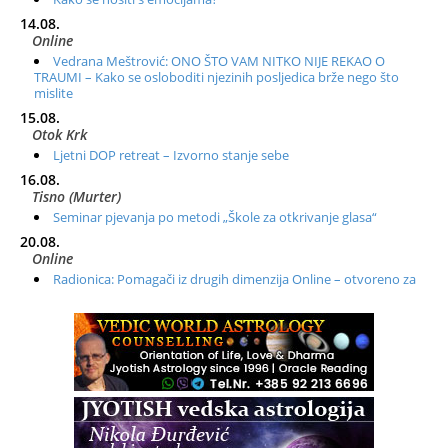
14.08.
Online
Vedrana Meštrović: ONO ŠTO VAM NITKO NIJE REKAO O
TRAUMI – Kako se osloboditi njezinih posljedica brže nego što
mislite
15.08.
Otok Krk
Ljetni DOP retreat – Izvorno stanje sebe
16.08.
Tisno (Murter)
Seminar pjevanja po metodi „Škole za otkrivanje glasa“
20.08.
Online
Radionica: Pomagači iz drugih dimenzija Online – otvoreno za
sve
21.08.
Zagreb+Online
Osnovni ThetaHealing® tečaj, Zagreb i Online
22.08.
Zagreb
Osnovna radionica za izscjeljivanje pranom (Basic Pranic
Healing course)