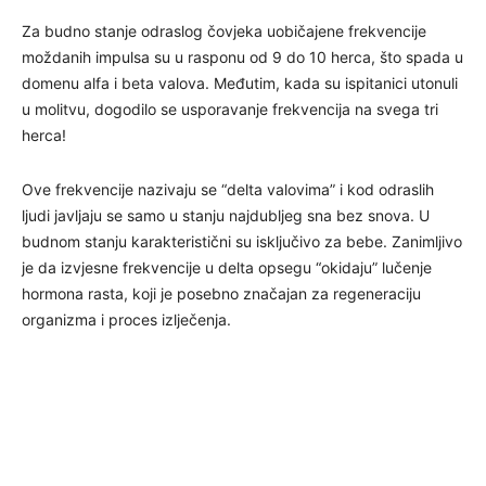
Za budno stanje odraslog čovjeka uobičajene frekvencije
moždanih impulsa su u rasponu od 9 do 10 herca, što spada u
domenu alfa i beta valova. Međutim, kada su ispitanici utonuli
u molitvu, dogodilo se usporavanje frekvencija na svega tri
herca!
Ove frekvencije nazivaju se “delta valovima” i kod odraslih
ljudi javljaju se samo u stanju najdubljeg sna bez snova. U
budnom stanju karakteristični su isključivo za bebe. Zanimljivo
je da izvjesne frekvencije u delta opsegu “okidaju” lučenje
hormona rasta, koji je posebno značajan za regeneraciju
organizma i proces izlječenja.