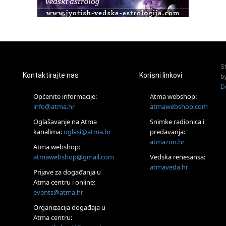
Pula
Access BARS®, otpusti stres
23.08.
Pula
Access Energetski Facelift®
24.08.
S
Zagreb
Kontaktirajte nas
Korisni linkovi
b
Pjesma srca / Zagreb
D
Online
Općenite informacije:
Atma webshop:
Tečaj Višeg Vodstva, razvijanja intuicije i Akaša zapisa
info@atma.hr
atmawebshop.com
25.08.
Oglašavanje na Atma
Snimke radionica i
Online
kanalima:
oglasi@atma.hr
predavanja:
Upisi u program Profesionalni hipnoterapeut — nova
generacija kreće 25.08. 2026.
atmazon.hr
Atma webshop:
26.08.
atmawebshop@gmail.com
Vedska renesansa:
Online
atmaveda.hr
Postanite Nositelj Vibracije Nove Zemlje
Prijave za događanja u
Atma centru i online:
27.08.
events@atma.hr
Visoko
Alemka Dauskardt – Jednodnevna radionica sistemskih
Organizacija događaja u
konstelacija
Atma centru:
29.08.