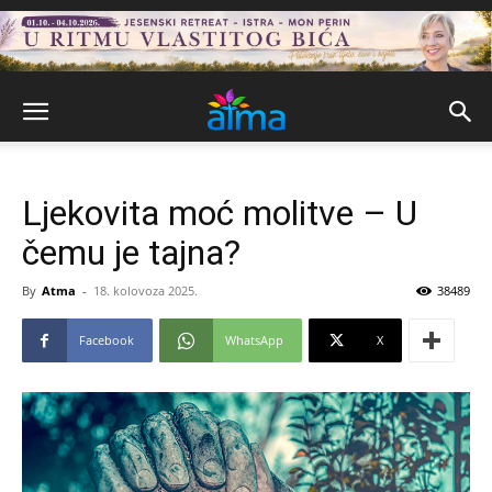
Ljekovita moć molitve – U
čemu je tajna?
By
Atma
-
18. kolovoza 2025.
38489
Facebook
WhatsApp
X