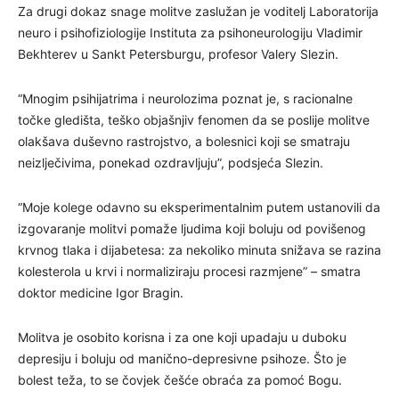
Za drugi dokaz snage molitve zaslužan je voditelj Laboratorija
neuro i psihofiziologije Instituta za psihoneurologiju Vladimir
Bekhterev u Sankt Petersburgu, profesor Valery Slezin.
“Mnogim psihijatrima i neurolozima poznat je, s racionalne
točke gledišta, teško objašnjiv fenomen da se poslije molitve
olakšava duševno rastrojstvo, a bolesnici koji se smatraju
neizlječivima, ponekad ozdravljuju”, podsjeća Slezin.
“Moje kolege odavno su eksperimentalnim putem ustanovili da
izgovaranje molitvi pomaže ljudima koji boluju od povišenog
krvnog tlaka i dijabetesa: za nekoliko minuta snižava se razina
kolesterola u krvi i normaliziraju procesi razmjene” – smatra
doktor medicine Igor Bragin.
Molitva je osobito korisna i za one koji upadaju u duboku
depresiju i boluju od manično-depresivne psihoze. Što je
bolest teža, to se čovjek češće obraća za pomoć Bogu.