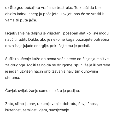
d) Što god pošaljete vraća se trostruko. To znači da bez
obzira kakvu energiju pošaljete u svijet, ona će se vratiti k
vama tri puta jača.
Iscjeljivanje na daljinu je vrijedan i poseban alat koji svi mogu
naučiti raditi. Dakle, ako je nekome koga poznajete potrebna
doza iscjeljujuće energije, pokušajte mu je poslati.
Sufijsko učenje kaže da nema veće sreće od činjenja molitve
za drugoga. Moliti tajno da se drugome ispuni želja ili potreba
je jedan uzvišen način približavanja najvišim duhovnim
sferama.
Čovjek uvijek žanje samo ono što je posijao.
Zato, sijmo ljubav, razumijevanje, dobrotu, čovječnost,
iskrenost, samilost, vjeru, suosjećanje.