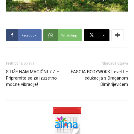
Facebook
WhatsApp
X
Prethodna objava
Slijedeća objava
STIŽE NAM MAGIČNI 7.7. –
FASCIA BODYWORK Level I –
Pripremite se za izuzetno
edukacija s Draganom
moćne vibracije!
Dimitrijevićem