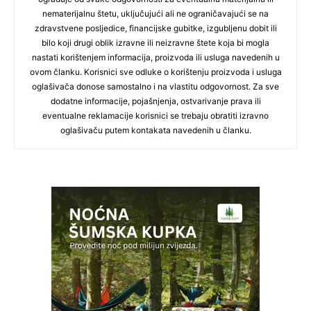
nematerijalnu štetu, uključujući ali ne ograničavajući se na
zdravstvene posljedice, financijske gubitke, izgubljenu dobit ili
bilo koji drugi oblik izravne ili neizravne štete koja bi mogla
nastati korištenjem informacija, proizvoda ili usluga navedenih u
ovom članku. Korisnici sve odluke o korištenju proizvoda i usluga
oglašivača donose samostalno i na vlastitu odgovornost. Za sve
dodatne informacije, pojašnjenja, ostvarivanje prava ili
eventualne reklamacije korisnici se trebaju obratiti izravno
oglašivaču putem kontakata navedenih u članku.