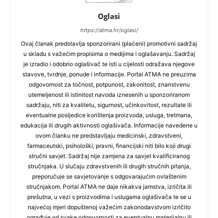
Oglasi
https://atma.hr/oglasi/
Ovaj članak predstavlja sponzorirani (plaćeni) promotivni sadržaj
u skladu s važećim propisima o medijima i oglašavanju. Sadržaj
je izradio i odobrio oglašivač te isti u cijelosti odražava njegove
stavove, tvrdnje, ponude i informacije. Portal ATMA ne preuzima
odgovornost za točnost, potpunost, zakonitost, znanstvenu
utemeljenost ili istinitost navoda iznesenih u sponzoriranom
sadržaju, niti za kvalitetu, sigurnost, učinkovitost, rezultate ili
eventualne posljedice korištenja proizvoda, usluga, tretmana,
edukacija ili drugih aktivnosti oglašivača. Informacije navedene u
ovom članku ne predstavljaju medicinski, zdravstveni,
farmaceutski, psihološki, pravni, financijski niti bilo koji drugi
stručni savjet. Sadržaj nije zamjena za savjet kvalificiranog
stručnjaka. U slučaju zdravstvenih ili drugih stručnih pitanja,
preporučuje se savjetovanje s odgovarajućim ovlaštenim
stručnjakom. Portal ATMA ne daje nikakva jamstva, izričita ili
prešutna, u vezi s proizvodima i uslugama oglašivača te se u
najvećoj mjeri dopuštenoj važećim zakonodavstvom izričito
ograđuje od svake odgovornosti za eventualnu materijalnu ili