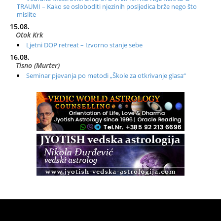
TRAUMI – Kako se osloboditi njezinih posljedica brže nego što
mislite
15.08.
Otok Krk
Ljetni DOP retreat – Izvorno stanje sebe
16.08.
Tisno (Murter)
Seminar pjevanja po metodi „Škole za otkrivanje glasa“
20.08.
Online
Radionica: Pomagači iz drugih dimenzija Online – otvoreno za
sve
21.08.
Zagreb+Online
Osnovni ThetaHealing® tečaj, Zagreb i Online
22.08.
Pula
Access BARS®, otpusti stres
23.08.
Pula
Access Energetski Facelift®
24.08.