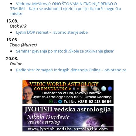
Vedrana Meštrović: ONO ŠTO VAM NITKO NIJE REKAO O
TRAUMI – Kako se osloboditi njezinih posljedica brže nego što
mislite
15.08.
Otok Krk
Ljetni DOP retreat – Izvorno stanje sebe
16.08.
Tisno (Murter)
Seminar pjevanja po metodi „Škole za otkrivanje glasa“
20.08.
Online
Radionica: Pomagači iz drugih dimenzija Online – otvoreno za
sve
21.08.
Zagreb+Online
Osnovni ThetaHealing® tečaj, Zagreb i Online
22.08.
Zagreb
Osnovna radionica za izscjeljivanje pranom (Basic Pranic
Healing course)
Pula
Access BARS®, otpusti stres