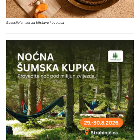
Esencijalan set za blistavu kożu lica