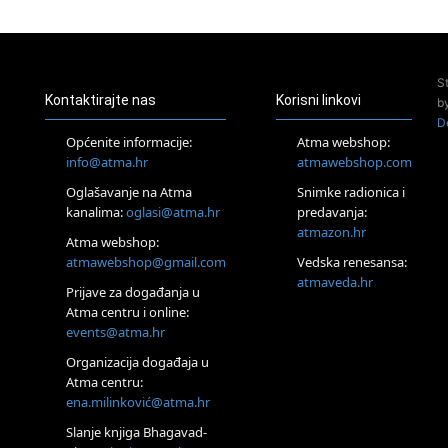
23.08.
Pula
Access Energetski Facelift®
24.08.
S
Zagreb
Kontaktirajte nas
Korisni linkovi
b
Pjesma srca / Zagreb
D
Online
Općenite informacije:
Atma webshop:
Tečaj Višeg Vodstva, razvijanja intuicije i Akaša zapisa
info@atma.hr
atmawebshop.com
25.08.
Oglašavanje na Atma
Snimke radionica i
Online
kanalima:
oglasi@atma.hr
predavanja:
Upisi u program Profesionalni hipnoterapeut — nova
generacija kreće 25.08. 2026.
atmazon.hr
Atma webshop:
26.08.
atmawebshop@gmail.com
Vedska renesansa:
Online
atmaveda.hr
Postanite Nositelj Vibracije Nove Zemlje
Prijave za događanja u
Atma centru i online:
27.08.
events@atma.hr
Visoko
Alemka Dauskardt – Jednodnevna radionica sistemskih
Organizacija događaja u
konstelacija
Atma centru:
29.08.
ena.milinković@atma.hr
Zagreb
HOD PO ŽERAVICI – Seminar koji mijenja tijelo, duh i um
Slanje knjiga Bhagavad-