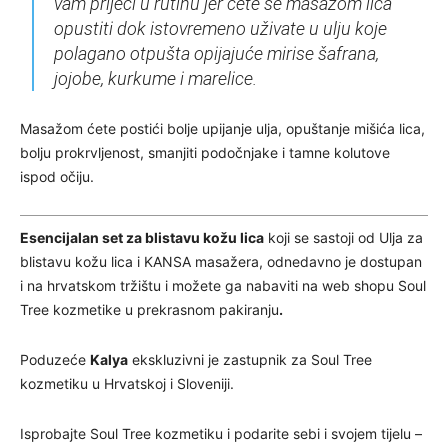
vam prijeći u rutinu jer ćete se masažom lica
opustiti dok istovremeno uživate u ulju koje
polagano otpušta opijajuće mirise šafrana,
jojobe, kurkume i marelice.
Masažom ćete postići bolje upijanje ulja, opuštanje mišića lica,
bolju prokrvljenost, smanjiti podočnjake i tamne kolutove
ispod očiju.
Esencijalan set za blistavu kožu lica
koji se sastoji od Ulja za
blistavu kožu lica i KANSA masažera, odnedavno je dostupan
i na hrvatskom tržištu i možete ga nabaviti na web shopu Soul
Tree kozmetike u prekrasnom pakiranju
.
Poduzeće
Kalya
ekskluzivni je zastupnik za Soul Tree
kozmetiku u Hrvatskoj i Sloveniji.
Isprobajte Soul Tree kozmetiku i podarite sebi i svojem tijelu –