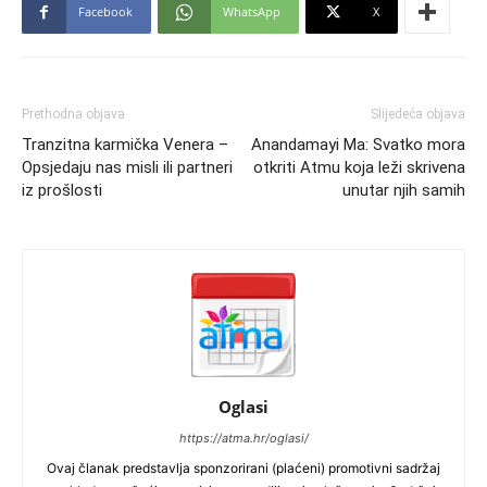
Facebook
WhatsApp
X
Prethodna objava
Slijedeća objava
Tranzitna karmička Venera –
Anandamayi Ma: Svatko mora
Opsjedaju nas misli ili partneri
otkriti Atmu koja leži skrivena
iz prošlosti
unutar njih samih
Oglasi
https://atma.hr/oglasi/
Ovaj članak predstavlja sponzorirani (plaćeni) promotivni sadržaj