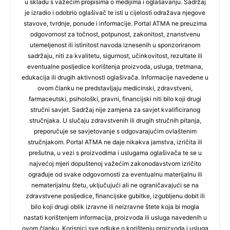
u skladu s važećim propisima o medijima i oglašavanju. Sadržaj
je izradio i odobrio oglašivač te isti u cijelosti odražava njegove
stavove, tvrdnje, ponude i informacije. Portal ATMA ne preuzima
odgovornost za točnost, potpunost, zakonitost, znanstvenu
utemeljenost ili istinitost navoda iznesenih u sponzoriranom
sadržaju, niti za kvalitetu, sigurnost, učinkovitost, rezultate ili
eventualne posljedice korištenja proizvoda, usluga, tretmana,
edukacija ili drugih aktivnosti oglašivača. Informacije navedene u
ovom članku ne predstavljaju medicinski, zdravstveni,
farmaceutski, psihološki, pravni, financijski niti bilo koji drugi
stručni savjet. Sadržaj nije zamjena za savjet kvalificiranog
stručnjaka. U slučaju zdravstvenih ili drugih stručnih pitanja,
preporučuje se savjetovanje s odgovarajućim ovlaštenim
stručnjakom. Portal ATMA ne daje nikakva jamstva, izričita ili
prešutna, u vezi s proizvodima i uslugama oglašivača te se u
najvećoj mjeri dopuštenoj važećim zakonodavstvom izričito
ograđuje od svake odgovornosti za eventualnu materijalnu ili
nematerijalnu štetu, uključujući ali ne ograničavajući se na
zdravstvene posljedice, financijske gubitke, izgubljenu dobit ili
bilo koji drugi oblik izravne ili neizravne štete koja bi mogla
nastati korištenjem informacija, proizvoda ili usluga navedenih u
ovom članku. Korisnici sve odluke o korištenju proizvoda i usluga