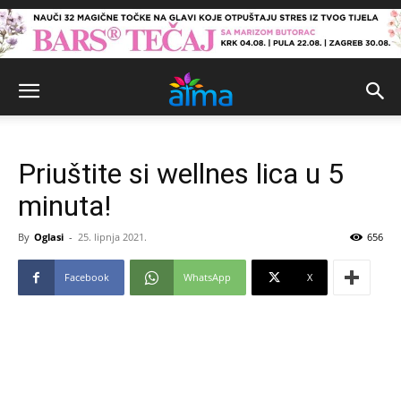
Priuštite si wellnes lica u 5
minuta!
By
Oglasi
-
25. lipnja 2021.
656
Facebook
WhatsApp
X