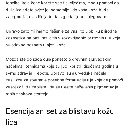
tehnike, koje žene koriste već tisućljećima, mogu pomoći da
dulje izgledate svježije, odmornije i da vaša koža bude
zategnutija, elastičnija te da izgleda lijepo i njegovano.
Upravo zato mi imamo rješenje za vas i to u obliku prirodne
kozmetike na bazi različitih visokovrijednih prirodnih ulja koja
su odavno poznata u njezi kože.
Možda ste do sada čule ponešto o drevnim ajurvedskim
načelima i tehnikama koje su ljudi koristili tisućama godina u
svrhu zdravlja i ljepote. Upravo su ajurvedska načela
zaslužna za stvaranje posebne formulacije ulja koje će pomoći
vašoj koži da zablista i da se riješite neželjenih pigmentacija i
ranih znakova starenja.
Esencijalan set za blistavu kožu
lica