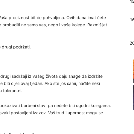
15
Vaša preciznost bit će pohvaljena. Ovih dana imat ćete
16
 će probuditi ne samo vas, nego i vaše kolege. Razmišljat
20
 drugi podržati.
21
drugi sadržaji iz vašeg života daju snage da izdržite
iti cijeli ovaj tjedan. Ako ste još sami, nađite neki
22
 tolerantni.
kazivati borbeni stav, pa nećete biti ugodni kolegama.
 svaki postavljeni izazov. Vaš trud i upornost mogu se
23