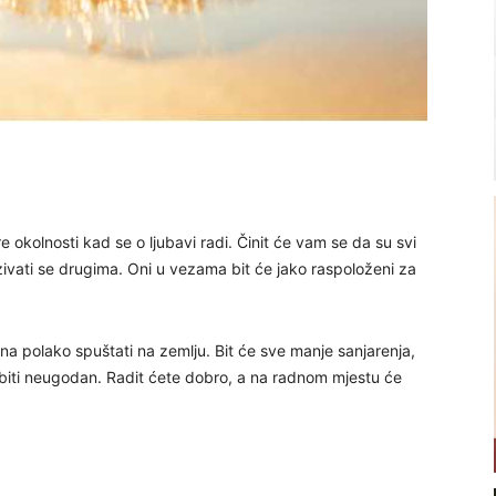
okolnosti kad se o ljubavi radi. Činit će vam se da su svi
azivati se drugima. Oni u vezama bit će jako raspoloženi za
dna polako spuštati na zemlju. Bit će sve manje sanjarenja,
biti neugodan. Radit ćete dobro, a na radnom mjestu će