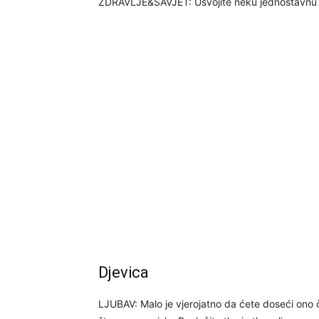
ZDRAVLJE&SAVJET: Usvojite neku jednostavnu t
Djevica
LJUBAV: Malo je vjerojatno da ćete doseći ono č