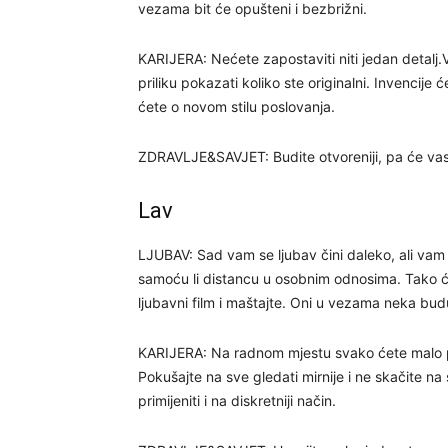
vezama bit će opušteni i bezbrižni.
KARIJERA: Nećete zapostaviti niti jedan detalj.
priliku pokazati koliko ste originalni. Invencije
ćete o novom stilu poslovanja.
ZDRAVLJE&SAVJET: Budite otvoreniji, pa će vas
Lav
LJUBAV: Sad vam se ljubav čini daleko, ali vam 
samoću li distancu u osobnim odnosima. Tako će b
ljubavni film i maštajte. Oni u vezama neka budu
KARIJERA: Na radnom mjestu svako ćete malo po
Pokušajte na sve gledati mirnije i ne skačite na
primijeniti i na diskretniji način.