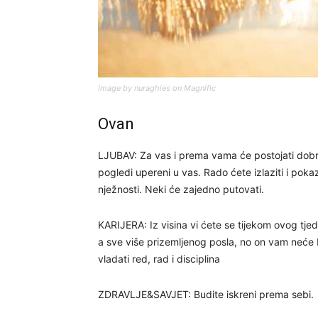
Image by nuraghies on Magnific
Ovan
LJUBAV: Za vas i prema vama će postojati dobre 
pogledi upereni u vas. Rado ćete izlaziti i pok
nježnosti. Neki će zajedno putovati.
KARIJERA: Iz visina vi ćete se tijekom ovog tje
a sve više prizemljenog posla, no on vam neće 
vladati red, rad i disciplina
ZDRAVLJE&SAVJET: Budite iskreni prema sebi.