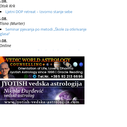
.08.
Otok Krk
Ljetni DOP retreat – Izvorno stanje sebe
.08.
Tisno (Murter)
Seminar pjevanja po metodi „Škole za otkrivanje
glasa“
.08.
Online
Radionica: Pomagači iz drugih dimenzija Online –
otvoreno za sve
.08.
Zagreb+Online
Osnovni ThetaHealing® tečaj, Zagreb i Online
.08.
Zagreb
Osnovna radionica za izscjeljivanje pranom (Basic
Pranic Healing course)
Pula
Access BARS®, otpusti stres
.08.
Pula
Access Energetski Facelift®