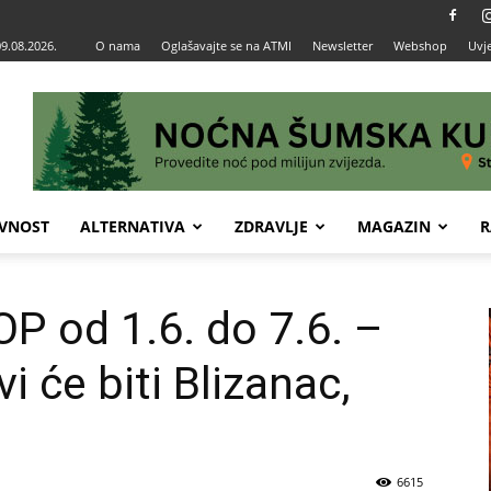
09.08.2026.
O nama
Oglašavajte se na ATMI
Newsletter
Webshop
Uvje
VNOST
ALTERNATIVA
ZDRAVLJE
MAGAZIN
R
 od 1.6. do 7.6. –
i će biti Blizanac,
6615