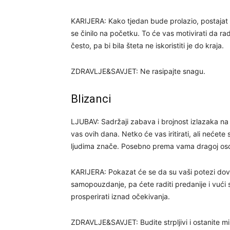
KARIJERA: Kako tjedan bude prolazio, postajat ć
se činilo na početku. To će vas motivirati da rad
često, pa bi bila šteta ne iskoristiti je do kraja.
ZDRAVLJE&SAVJET: Ne rasipajte snagu.
Blizanci
LJUBAV: Sadržaji zabava i brojnost izlazaka na a
vas ovih dana. Netko će vas iritirati, ali nećete s
ljudima znače. Posebno prema vama dragoj oso
KARIJERA: Pokazat će se da su vaši potezi dove
samopouzdanje, pa ćete raditi predanije i vući
prosperirati iznad očekivanja.
ZDRAVLJE&SAVJET: Budite strpljivi i ostanite mir