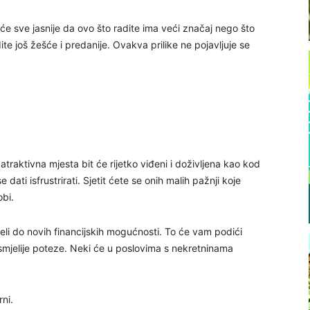
e sve jasnije da ovo što radite ima veći značaj nego što
ite još žešće i predanije. Ovakva prilike ne pojavljuje se
traktivna mjesta bit će rijetko viđeni i doživljena kao kod
e dati isfrustrirati. Sjetit ćete se onih malih pažnji koje
bi.
li do novih financijskih mogućnosti. To će vam podići
 smjelije poteze. Neki će u poslovima s nekretninama
ni.