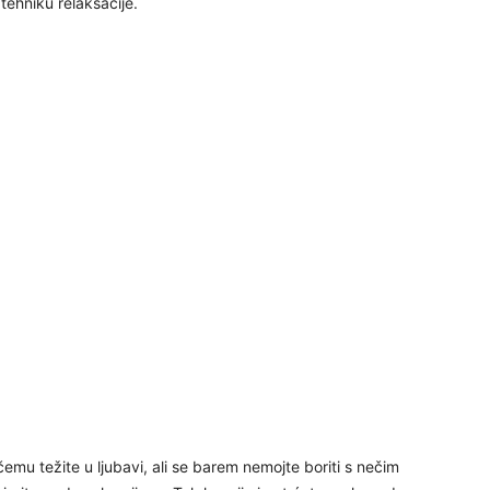
ehniku relaksacije.
24
25
26
27
29
emu težite u ljubavi, ali se barem nemojte boriti s nečim