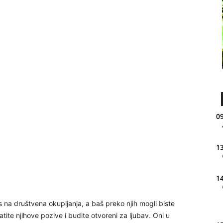
09
13
14
s na društvena okupljanja, a baš preko njih mogli biste
atite njihove pozive i budite otvoreni za ljubav. Oni u