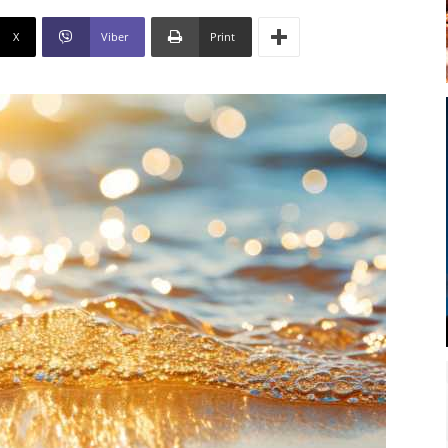
X
Viber
Print