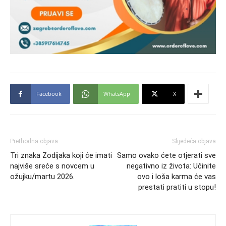
Facebook
WhatsApp
X
Prethodna objava
Slijedeća objava
Tri znaka Zodijaka koji će imati
Samo ovako ćete otjerati sve
najviše sreće s novcem u
negativno iz života: Učinite
ožujku/martu 2026.
ovo i loša karma će vas
prestati pratiti u stopu!