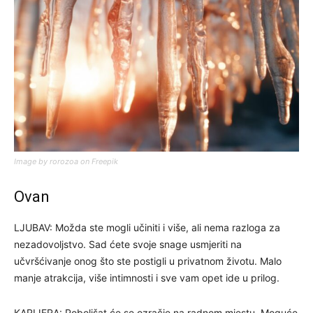
Image by rorozoa on Freepik
Ovan
LJUBAV: Možda ste mogli učiniti i više, ali nema razloga za
nezadovoljstvo. Sad ćete svoje snage usmjeriti na
učvršćivanje onog što ste postigli u privatnom životu. Malo
manje atrakcija, više intimnosti i sve vam opet ide u prilog.
KARIJERA: Poboljšat će se ozračje na radnom mjestu. Moguće