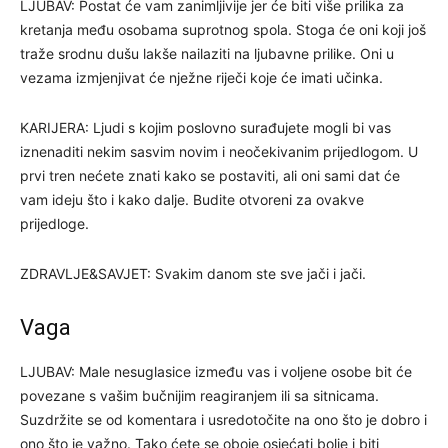
LJUBAV: Postat će vam zanimljivije jer će biti više prilika za
kretanja među osobama suprotnog spola. Stoga će oni koji još
traže srodnu dušu lakše nailaziti na ljubavne prilike. Oni u
vezama izmjenjivat će nježne riječi koje će imati učinka.
KARIJERA: Ljudi s kojim poslovno surađujete mogli bi vas
iznenaditi nekim sasvim novim i neočekivanim prijedlogom. U
prvi tren nećete znati kako se postaviti, ali oni sami dat će
vam ideju što i kako dalje. Budite otvoreni za ovakve
prijedloge.
ZDRAVLJE&SAVJET: Svakim danom ste sve jači i jači.
Vaga
LJUBAV: Male nesuglasice između vas i voljene osobe bit će
povezane s vašim bučnijim reagiranjem ili sa sitnicama.
Suzdržite se od komentara i usredotočite na ono što je dobro i
ono što je važno. Tako ćete se oboje osjećati bolje i biti