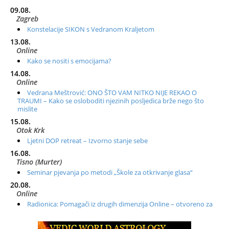
09.08.
Zagreb
Konstelacije SIKON s Vedranom Kraljetom
13.08.
Online
Kako se nositi s emocijama?
14.08.
Online
Vedrana Meštrović: ONO ŠTO VAM NITKO NIJE REKAO O
TRAUMI – Kako se osloboditi njezinih posljedica brže nego što
mislite
15.08.
Otok Krk
Ljetni DOP retreat – Izvorno stanje sebe
16.08.
Tisno (Murter)
Seminar pjevanja po metodi „Škole za otkrivanje glasa“
20.08.
Online
Radionica: Pomagači iz drugih dimenzija Online – otvoreno za
sve
21.08.