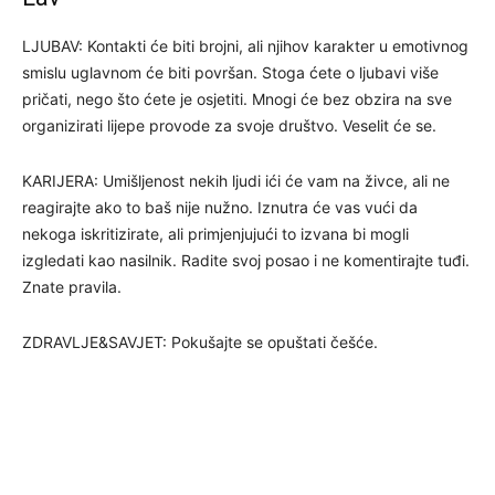
LJUBAV: Kontakti će biti brojni, ali njihov karakter u emotivnog
smislu uglavnom će biti površan. Stoga ćete o ljubavi više
pričati, nego što ćete je osjetiti. Mnogi će bez obzira na sve
organizirati lijepe provode za svoje društvo. Veselit će se.
KARIJERA: Umišljenost nekih ljudi ići će vam na živce, ali ne
reagirajte ako to baš nije nužno. Iznutra će vas vući da
nekoga iskritizirate, ali primjenjujući to izvana bi mogli
izgledati kao nasilnik. Radite svoj posao i ne komentirajte tuđi.
Znate pravila.
ZDRAVLJE&SAVJET: Pokušajte se opuštati češće.