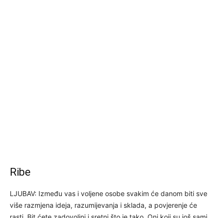
Ribe
LJUBAV: Između vas i voljene osobe svakim će danom biti sve
više razmjena ideja, razumijevanja i sklada, a povjerenje će
rasti. Bit ćete zadovoljni i sretni što je tako. Oni koji su još sami