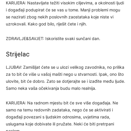
KARIJERA: Nastavljate težiti visokim ciljevima, a okolnosti ljudi
i događaji podupirat će se vas u tome. Manji problemi mogu
se nazirati zbog nekih poslovnih zaostataka koje niste vi
uzrokovali. Kako god bilo, riješit ćete i njih.
ZDRAVLJE&SAVJET: Iskoristite svaki sunčani dan.
Strijelac
LJUBAV: Zamišljat ćete se u ulozi velikog zavodnika, no prilika
za to bit će više u vašoj mašti nego u stvarnosti. Ipak, ono što
ulovite, bit će dobro. Zato se dotjerajte se i izađite među ljude.
Samo neka vaša očekivanja budu malo realnija.
KARIJERA: Na radnom mjestu bit će sve više događaja. Ne
samo na temu redovnih zadataka, nego će se aktivirati i
događaji povezani s ljudskim odnosima, uvjetima rada,
uslugama koje dobivate ili pružate. Neki će biti pretrpani
poslom.