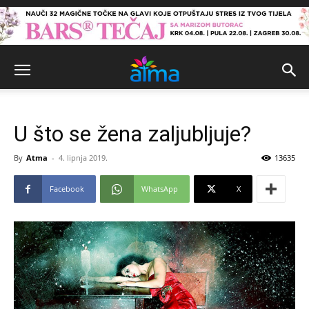
U što se žena zaljubljuje?
By
Atma
-
4. lipnja 2019.
13635
Facebook
WhatsApp
X