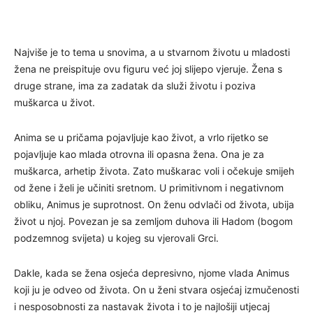
Najviše je to tema u snovima, a u stvarnom životu u mladosti
žena ne preispituje ovu figuru već joj slijepo vjeruje. Žena s
druge strane, ima za zadatak da služi životu i poziva
muškarca u život.
Anima se u pričama pojavljuje kao život, a vrlo rijetko se
pojavljuje kao mlada otrovna ili opasna žena. Ona je za
muškarca, arhetip života. Zato muškarac voli i očekuje smijeh
od žene i želi je učiniti sretnom. U primitivnom i negativnom
obliku, Animus je suprotnost. On ženu odvlači od života, ubija
život u njoj. Povezan je sa zemljom duhova ili Hadom (bogom
podzemnog svijeta) u kojeg su vjerovali Grci.
Dakle, kada se žena osjeća depresivno, njome vlada Animus
koji ju je odveo od života. On u ženi stvara osjećaj izmučenosti
i nesposobnosti za nastavak života i to je najlošiji utjecaj