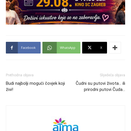
Facebook
WhatsApp
X
Prethodna objava
Slijedeća objava
Budi najbolji mogući čovjek koji
Čudni su putovi života… ili
živi!
prirodni putovi Čuda…