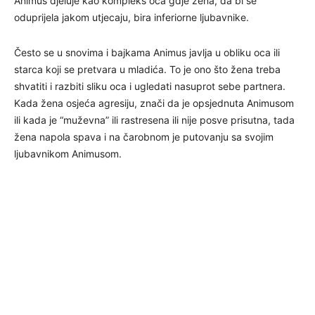
Animus djeluje kao kompleks oca gdje žena, da bi se
oduprijela jakom utjecaju, bira inferiorne ljubavnike.
Često se u snovima i bajkama Animus javlja u obliku oca ili
starca koji se pretvara u mladića. To je ono što žena treba
shvatiti i razbiti sliku oca i ugledati nasuprot sebe partnera.
Kada žena osjeća agresiju, znači da je opsjednuta Animusom
ili kada je “muževna” ili rastresena ili nije posve prisutna, tada
žena napola spava i na čarobnom je putovanju sa svojim
ljubavnikom Animusom.