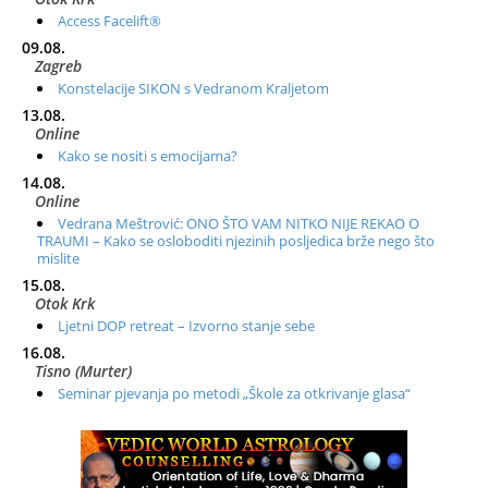
Access Facelift®
09.08.
Zagreb
Konstelacije SIKON s Vedranom Kraljetom
13.08.
Online
Kako se nositi s emocijama?
14.08.
Online
Vedrana Meštrović: ONO ŠTO VAM NITKO NIJE REKAO O
TRAUMI – Kako se osloboditi njezinih posljedica brže nego što
mislite
15.08.
Otok Krk
Ljetni DOP retreat – Izvorno stanje sebe
16.08.
Tisno (Murter)
Seminar pjevanja po metodi „Škole za otkrivanje glasa“
20.08.
Online
Radionica: Pomagači iz drugih dimenzija Online – otvoreno za
sve