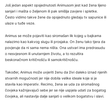
Još jedan aspekt opsjednutosti Animusom jest kad žena lijeno
sanjari i mašta o željenom ili pak smišlja zavjere i spletke.
Često vidimo takve žene da opsjednuto gledaju tv sapunice ili
ulaze u tuđe veze.
Animus se može pojaviti kao siromašan lik kojeg u bajkama
nalazimo kao kakvog slugu ili prosjaka. On ženu tako tjera da
povjeruje da ni sama nema ništa. Ona ustvari ima predrasudu
o nesvjesnom ili unutarnjem životu, a to rezultira
beskonačnom kritičnošću ili samokritičnošću.
Također, Animus može uvjeriti ženu da živi daleko iznad njenih
stvarnih mogućnosti jer nije dobila velike ideale koje si je
stavila kao imperativ. Recimo, žena se uda za siromašnog
čovjeka kažnjavajući sebe jer se nije uspjela udati za bogatog
čovjeka, ali nastavlja dalje sanjati o velikom bogatstvu i slavi.