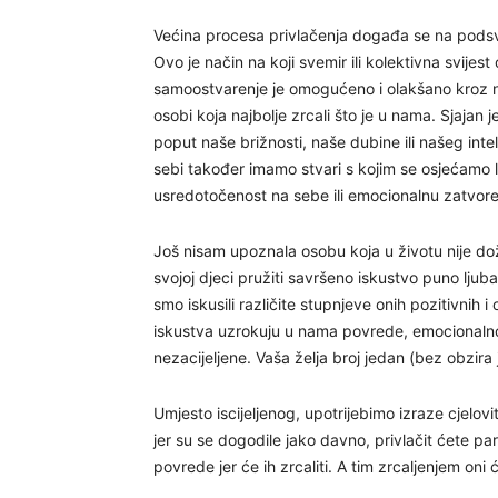
Većina procesa privlačenja događa se na podsvj
Ovo je način na koji svemir ili kolektivna svije
samoostvarenje je omogućeno i olakšano kroz n
osobi koja najbolje zrcali što je u nama. Sjajan
poput naše brižnosti, naše dubine ili našeg intele
sebi također imamo stvari s kojim se osjećamo
usredotočenost na sebe ili emocionalnu zatvore
Još nisam upoznala osobu koja u životu nije doži
svojoj djeci pružiti savršeno iskustvo puno ljuba
smo iskusili različite stupnjeve onih pozitivnih 
iskustva uzrokuju u nama povrede, emocionalno 
nezacijeljene. Vaša želja broj jedan (bez obzira je
Umjesto iscijeljenog, upotrijebimo izraze cjelovi
jer su se dogodile jako davno, privlačit ćete p
povrede jer će ih zrcaliti. A tim zrcaljenjem oni 