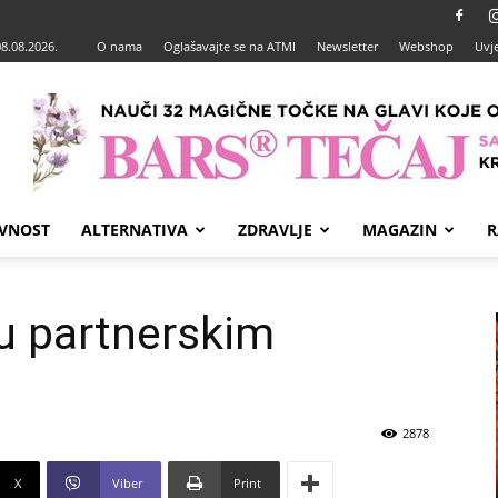
08.08.2026.
O nama
Oglašavajte se na ATMI
Newsletter
Webshop
Uvje
VNOST
ALTERNATIVA
ZDRAVLJE
MAGAZIN
R
 u partnerskim
2878
X
Viber
Print