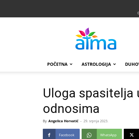
Atma
POČETNA
ASTROLOGIJA
DUHO
Uloga spasitelja
odnosima
By
Angelica Horvatić
-
29. srpnja 2023.
Facebook
WhatsApp