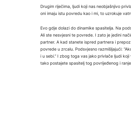
Drugim riječima, ljudi koji nas neobjašnjivo pri
oni imaju istu povredu kao i mi, to uzrokuje vatr
Evo gdje dolazi do dinamike spasitelja. Na podsvj
Ali ste nesvjesni te povrede. I zato je jedini na
partner. A kad stanete ispred partnera i prepoz
povrede u zrcalu. Podsvjesno razmišljajući: “Ako u
i u sebi.” I zbog toga vas jako privlače ljudi koji
tako postajete spasitelj tog povrijeđenog i ranj