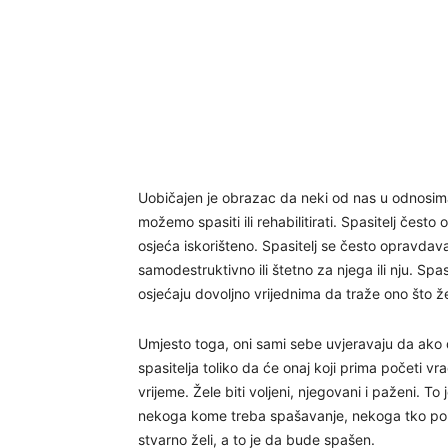
Uobičajen je obrazac da neki od nas u odnos
možemo spasiti ili rehabilitirati. Spasitelj čest
osjeća iskorišteno. Spasitelj se često opravdav
samodestruktivno ili štetno za njega ili nju. Spasi
osjećaju dovoljno vrijednima da traže ono što že
Umjesto toga, oni sami sebe uvjeravaju da ako da
spasitelja toliko da će onaj koji prima početi vrać
vrijeme. Žele biti voljeni, njegovani i paženi. To
nekoga kome treba spašavanje, nekoga tko po def
stvarno želi, a to je da bude spašen.