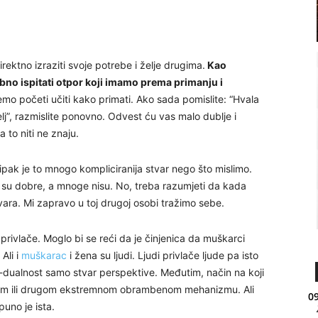
rektno izraziti svoje potrebe i želje drugima.
Kao
ebno ispitati otpor koji imamo prema primanju i
mo početi učiti kako primati. Ako sada pomislite: “Hvala
elj”, razmislite ponovno. Odvest ću vas malo dublje i
 to niti ne znaju.
 a ipak je to mnogo kompliciranija stvar nego što mislimo.
 su dobre, a mnoge nisu. No, treba razumjeti da kada
ra. Mi zapravo u toj drugoj osobi tražimo sebe.
privlače. Moglo bi se reći da je činjenica da muškarci
Ali i
muškarac
i žena su ljudi. Ljudi privlače ljude pa isto
 ne-dualnost samo stvar perspektive. Međutim, način na koji
ednom ili drugom ekstremnom obrambenom mehanizmu. Ali
09
uno je ista.