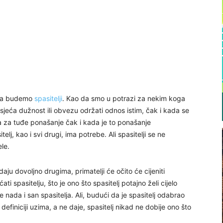
ima budemo
spasitelji
. Kao da smo u potrazi za nekim koga
o osjeća dužnost ili obvezu održati odnos istim, čak i kada se
a za tuđe ponašanje čak i kada je to ponašanje
telj, kao i svi drugi, ima potrebe. Ali spasitelji se ne
le.
ju dovoljno drugima, primatelji će očito će cijeniti
ati spasitelju, što je ono što spasitelj potajno želi cijelo
 je nada i san spasitelja. Ali, budući da je spasitelj odabrao
iniciji uzima, a ne daje, spasitelj nikad ne dobije ono što