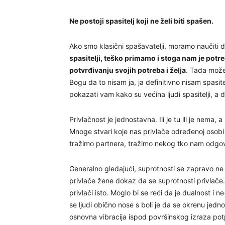
Ne postoji spasitelj koji ne želi biti spašen.
Ako smo klasični spašavatelji, moramo naučiti di
spasitelji, teško primamo i stoga nam je potr
potvrđivanju svojih potreba i želja
. Tada može
Bogu da to nisam ja, ja definitivno nisam spasit
pokazati vam kako su većina ljudi spasitelji, a da
Privlačnost je jednostavna. Ili je tu ili je nema,
Mnoge stvari koje nas privlače određenoj osobi
tražimo partnera, tražimo nekog tko nam odgova
Generalno gledajući, suprotnosti se zapravo ne 
privlače žene dokaz da se suprotnosti privlače. 
privlači isto. Moglo bi se reći da je dualnost i
se ljudi obično nose s boli je da se okrenu j
osnovna vibracija ispod površinskog izraza potp