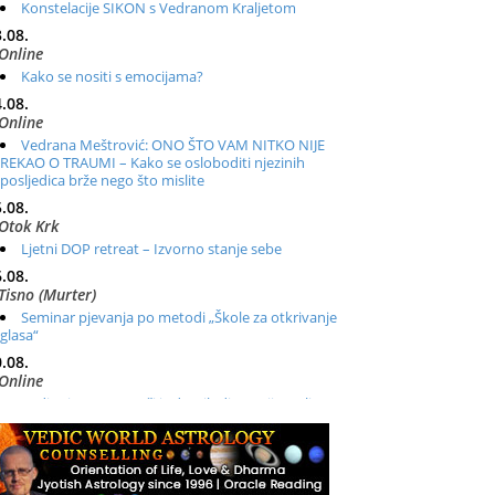
Konstelacije SIKON s Vedranom Kraljetom
.08.
Online
Kako se nositi s emocijama?
.08.
Online
Vedrana Meštrović: ONO ŠTO VAM NITKO NIJE
REKAO O TRAUMI – Kako se osloboditi njezinih
posljedica brže nego što mislite
.08.
Otok Krk
Ljetni DOP retreat – Izvorno stanje sebe
.08.
Tisno (Murter)
Seminar pjevanja po metodi „Škole za otkrivanje
glasa“
.08.
Online
Radionica: Pomagači iz drugih dimenzija Online –
otvoreno za sve
.08.
Zagreb+Online
Osnovni ThetaHealing® tečaj, Zagreb i Online