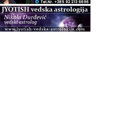
.08.
Pula
Access BARS®, otpusti stres
.08.
Pula
Access Energetski Facelift®
.08.
Zagreb
Pjesma srca / Zagreb
Online
Tečaj Višeg Vodstva, razvijanja intuicije i Akaša
zapisa
.08.
Online
Upisi u program Profesionalni hipnoterapeut —
nova generacija kreće 25.08. 2026.
.08.
Online
Postanite Nositelj Vibracije Nove Zemlje
.08.
Visoko
Alemka Dauskardt – Jednodnevna radionica