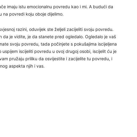
vlače imaju istu emocionalnu povredu kao i mi. A budući da
29
u na povredi koju oboje dijelimo.
esnoj razini, oduvijek ste željeli zacijeliti svoju povredu.
čin da je vidite, je da stanete pred ogledalo. Ogledalo je vaš
nate svoju povredu, tada počinjete s pokušajima iscijeljena
spijem iscijeliti povredu u ovoj drugoj osobi, iscijelit ću je
 vam pružaju priliku da osvijestite i zacijelite tu povredu, i
enog aspekta njih i vas.
30
31
28
05