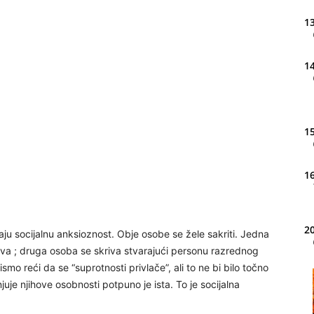
13
14
15
16
20
aju socijalnu anksioznost. Obje osobe se žele sakriti. Jedna
ljiva ; druga osoba se skriva stvarajući personu razrednog
smo reći da se “suprotnosti privlače”, ali to ne bi bilo točno
21
uje njihove osobnosti potpuno je ista. To je socijalna