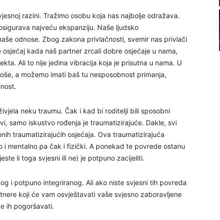
22
esnoj razini. Tražimo osobu koja nas najbolje odražava.
st osigurava najveću ekspanziju. Naše ljudsko
aše odnose. Zbog zakona privlačnosti, svemir nas privlači
23
 je osjećaj kada naš partner zrcali dobre osjećaje u nama,
kta. Ali to nije jedina vibracija koja je prisutna u nama. U
24
 loše, a možemo imati baš tu nesposobnost primanja,
nost.
vjela neku traumu. Čak i kad bi roditelji bili sposobni
vi, samo iskustvo rođenja je traumatizirajuće. Dakle, svi
25
i onih traumatizirajućih osjećaja. Ova traumatizirajuća
i mentalno pa čak i fizički. A ponekad te povrede ostanu
ste li toga svjesni ili ne) je potpuno zacijeliti.
26
tog i potpuno integriranog. Ali ako niste svjesni tih povreda
artnere koji će vam osvještavati vaše svjesno zaboravljene
27
će ih pogoršavati.