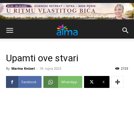
Upamti ove stvari
By
Marina Knüsel
-
18. rujna 2023.
2153
Facebook
WhatsApp
X