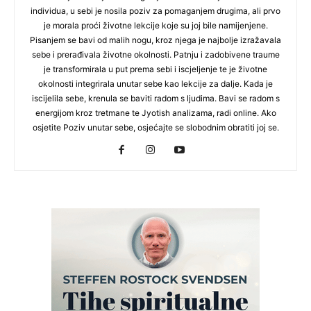
individua, u sebi je nosila poziv za pomaganjem drugima, ali prvo
je morala proći životne lekcije koje su joj bile namijenjene.
Pisanjem se bavi od malih nogu, kroz njega je najbolje izražavala
sebe i prerađivala životne okolnosti. Patnju i zadobivene traume
je transformirala u put prema sebi i iscjeljenje te je životne
okolnosti integrirala unutar sebe kao lekcije za dalje. Kada je
iscijelila sebe, krenula se baviti radom s ljudima. Bavi se radom s
energijom kroz tretmane te Jyotish analizama, radi online. Ako
osjetite Poziv unutar sebe, osjećajte se slobodnim obratiti joj se.