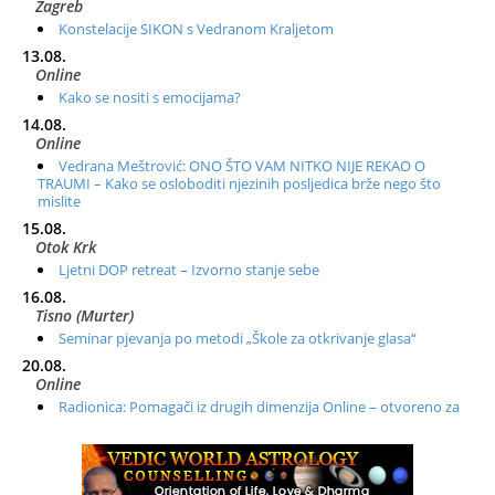
Zagreb
Konstelacije SIKON s Vedranom Kraljetom
13.08.
Online
Kako se nositi s emocijama?
14.08.
Online
Vedrana Meštrović: ONO ŠTO VAM NITKO NIJE REKAO O
TRAUMI – Kako se osloboditi njezinih posljedica brže nego što
mislite
15.08.
Otok Krk
Ljetni DOP retreat – Izvorno stanje sebe
16.08.
Tisno (Murter)
Seminar pjevanja po metodi „Škole za otkrivanje glasa“
20.08.
Online
Radionica: Pomagači iz drugih dimenzija Online – otvoreno za
sve
21.08.
Zagreb+Online
Osnovni ThetaHealing® tečaj, Zagreb i Online