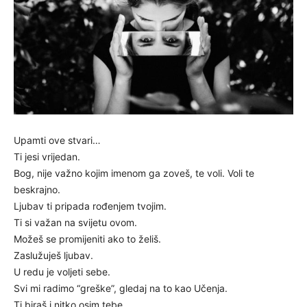
Upamti ove stvari…
Ti jesi vrijedan.
Bog, nije važno kojim imenom ga zoveš, te voli. Voli te
beskrajno.
Ljubav ti pripada rođenjem tvojim.
Ti si važan na svijetu ovom.
Možeš se promijeniti ako to želiš.
Zaslužuješ ljubav.
U redu je voljeti sebe.
Svi mi radimo “greške”, gledaj na to kao Učenja.
Ti biraš i nitko osim tebe.