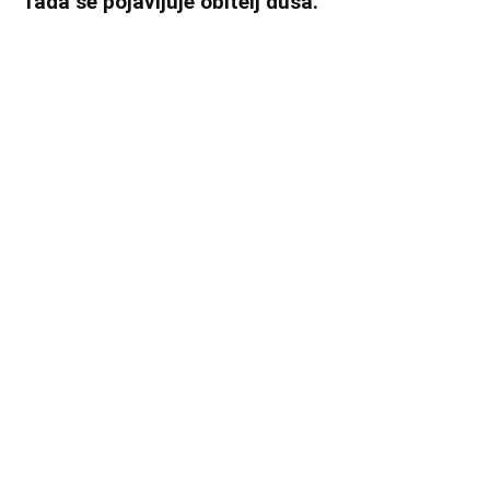
Tada se pojavljuje obitelj duša.