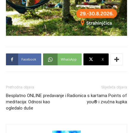
Facebook
WhatsApp
X
Prethodna objava
Slijedeća objava
Besplatno ONLINE predavanje i
Radionica s kartama Points of
meditacija: Odnosi kao
you® i zvučna kupka
ogledalo duše