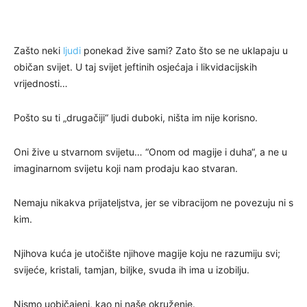
Zašto neki
ljudi
ponekad žive sami? Zato što se ne uklapaju u
običan svijet. U taj svijet jeftinih osjećaja i likvidacijskih
vrijednosti…
Pošto su ti „drugačiji“ ljudi duboki, ništa im nije korisno.
Oni žive u stvarnom svijetu… “Onom od magije i duha“, a ne u
imaginarnom svijetu koji nam prodaju kao stvaran.
Nemaju nikakva prijateljstva, jer se vibracijom ne povezuju ni s
kim.
Njihova kuća je utočište njihove magije koju ne razumiju svi;
svijeće, kristali, tamjan, biljke, svuda ih ima u izobilju.
Nismo uobičajeni, kao ni naše okruženje.