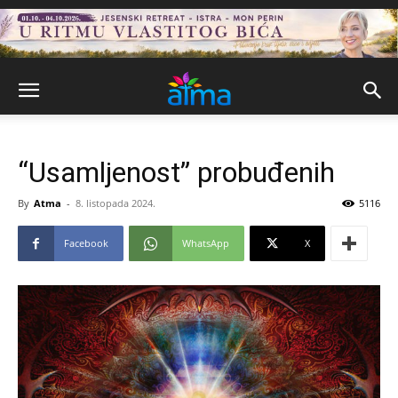
“Usamljenost” probuđenih
By
Atma
-
8. listopada 2024.
5116
Facebook
WhatsApp
X