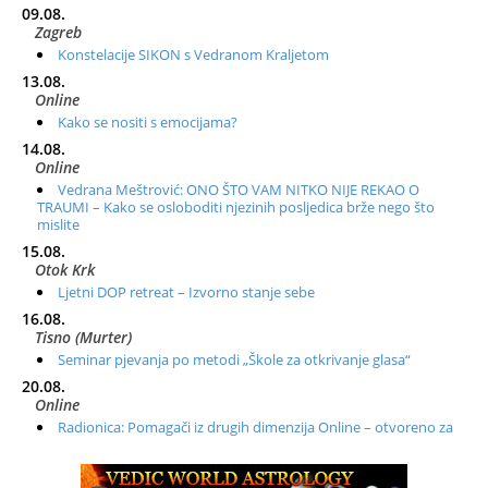
09.08.
Zagreb
Konstelacije SIKON s Vedranom Kraljetom
13.08.
Online
Kako se nositi s emocijama?
14.08.
Online
Vedrana Meštrović: ONO ŠTO VAM NITKO NIJE REKAO O
TRAUMI – Kako se osloboditi njezinih posljedica brže nego što
mislite
15.08.
Otok Krk
Ljetni DOP retreat – Izvorno stanje sebe
16.08.
Tisno (Murter)
Seminar pjevanja po metodi „Škole za otkrivanje glasa“
20.08.
Online
Radionica: Pomagači iz drugih dimenzija Online – otvoreno za
sve
21.08.