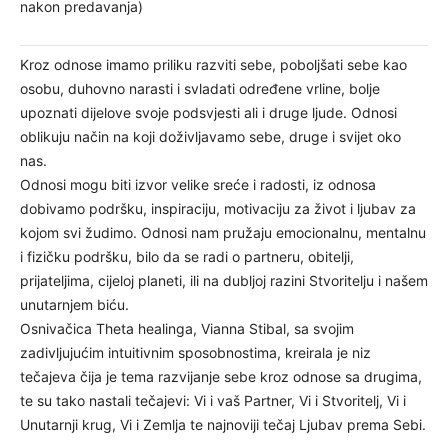
nakon predavanja)
Kroz odnose imamo priliku razviti sebe, poboljšati sebe kao
osobu, duhovno narasti i svladati određene vrline, bolje
upoznati dijelove svoje podsvjesti ali i druge ljude. Odnosi
oblikuju način na koji doživljavamo sebe, druge i svijet oko
nas.
Odnosi mogu biti izvor velike sreće i radosti, iz odnosa
dobivamo podršku, inspiraciju, motivaciju za život i ljubav za
kojom svi žudimo. Odnosi nam pružaju emocionalnu, mentalnu
i fizičku podršku, bilo da se radi o partneru, obitelji,
prijateljima, cijeloj planeti, ili na dubljoj razini Stvoritelju i našem
unutarnjem biću.
Osnivačica Theta healinga, Vianna Stibal, sa svojim
zadivljujućim intuitivnim sposobnostima, kreirala je niz
tečajeva čija je tema razvijanje sebe kroz odnose sa drugima,
te su tako nastali tečajevi: Vi i vaš Partner, Vi i Stvoritelj, Vi i
Unutarnji krug, Vi i Zemlja te najnoviji tečaj Ljubav prema Sebi.