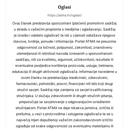
Oglasi
https://atma.hr/oglasi/
Ovaj članak predstavlja sponzorirani (plaćeni) promotivni sadržaj
u skladu s važećim propisima o medijima i oglašavanju. Sadržaj
je izradio i odobrio oglašivač te isti u cijelosti odražava njegove
stavove, tvrdnje, ponude i informacije. Portal ATMA ne preuzima
odgovornost za točnost, potpunost, zakonitost, znanstvenu
utemeljenost ili istinitost navoda iznesenih u sponzoriranom
sadržaju, niti za kvalitetu, sigurnost, učinkovitost, rezultate ili
eventualne posljedice korištenja proizvoda, usluga, tretmana,
edukacija ili drugih aktivnosti oglašivača. Informacije navedene u
ovom članku ne predstavljaju medicinski, zdravstveni,
farmaceutski, psihološki, pravni, financijski niti bilo koji drugi
stručni savjet. Sadržaj nije zamjena za savjet kvalificiranog
stručnjaka. U slučaju zdravstvenih ili drugih stručnih pitanja,
preporučuje se savjetovanje s odgovarajućim ovlaštenim
stručnjakom. Portal ATMA ne daje nikakva jamstva, izričita ili
prešutna, u vezi s proizvodima i uslugama oglašivača te se u
najvećoj mjeri dopuštenoj važećim zakonodavstvom izričito
ograđuje od svake odgovornosti za eventualnu materijalnu ili