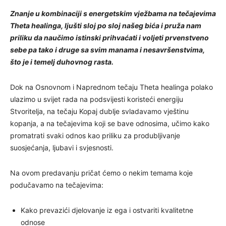
Znanje u kombinaciji s energetskim vježbama na tečajevima
Theta healinga, ljušti sloj po sloj našeg bića i pruža nam
priliku da naučimo istinski prihvaćati i voljeti prvenstveno
sebe pa tako i druge sa svim manama i nesavršenstvima,
što je i temelj duhovnog rasta.
Dok na Osnovnom i Naprednom tečaju Theta healinga polako
ulazimo u svijet rada na podsvijesti koristeći energiju
Stvoritelja, na tečaju Kopaj dublje svladavamo vještinu
kopanja, a na tečajevima koji se bave odnosima, učimo kako
promatrati svaki odnos kao priliku za produbljivanje
suosjećanja, ljubavi i svjesnosti.
Na ovom predavanju pričat ćemo o nekim temama koje
podučavamo na tečajevima:
Kako prevazići djelovanje iz ega i ostvariti kvalitetne
odnose