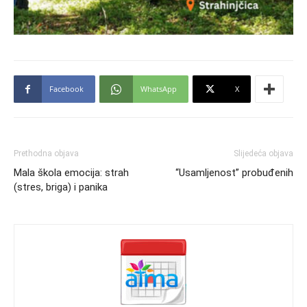
Facebook
WhatsApp
X
Prethodna objava
Slijedeća objava
Mala škola emocija: strah
“Usamljenost” probuđenih
(stres, briga) i panika