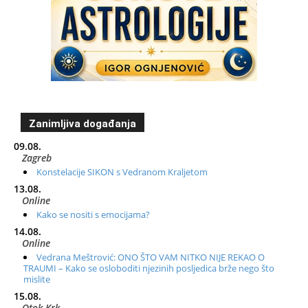
Zanimljiva događanja
09.08.
Zagreb
Konstelacije SIKON s Vedranom Kraljetom
13.08.
Online
Kako se nositi s emocijama?
14.08.
Online
Vedrana Meštrović: ONO ŠTO VAM NITKO NIJE REKAO O
TRAUMI – Kako se osloboditi njezinih posljedica brže nego što
mislite
15.08.
Otok Krk