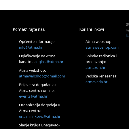
23.08.
Pula
Access Energetski Facelift®
24.08.
S
Zagreb
Kontaktirajte nas
Korisni linkovi
b
Pjesma srca / Zagreb
D
Online
Općenite informacije:
Atma webshop:
Tečaj Višeg Vodstva, razvijanja intuicije i Akaša zapisa
info@atma.hr
atmawebshop.com
25.08.
Oglašavanje na Atma
Snimke radionica i
Online
kanalima:
oglasi@atma.hr
predavanja:
Upisi u program Profesionalni hipnoterapeut — nova
generacija kreće 25.08. 2026.
atmazon.hr
Atma webshop:
26.08.
atmawebshop@gmail.com
Vedska renesansa:
Online
atmaveda.hr
Postanite Nositelj Vibracije Nove Zemlje
Prijave za događanja u
Atma centru i online:
27.08.
events@atma.hr
Visoko
Alemka Dauskardt – Jednodnevna radionica sistemskih
Organizacija događaja u
konstelacija
Atma centru:
29.08.
ena.milinković@atma.hr
Zagreb
HOD PO ŽERAVICI – Seminar koji mijenja tijelo, duh i um
Slanje knjiga Bhagavad-