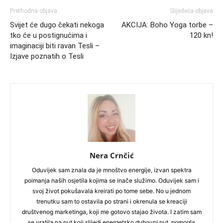
Prethodna objava
Slijedeća objava
Svijet će dugo čekati nekoga
AKCIJA: Boho Yoga torbe –
tko će u postignućima i
120 kn!
imaginaciji biti ravan Tesli –
Izjave poznatih o Tesli
Nera Crnčić
Oduvijek sam znala da je mnoštvo energije, izvan spektra
poimanja naših osjetila kojima se inače služimo. Oduvijek sam i
svoj život pokušavala kreirati po tome sebe. No u jednom
trenutku sam to ostavila po strani i okrenula se kreaciji
društvenog marketinga, koji me gotovo stajao života. I zatim sam
se vratila na put koji slijedi energetsko duhovni put, pomogla