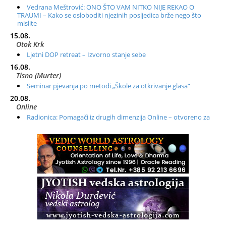
Vedrana Meštrović: ONO ŠTO VAM NITKO NIJE REKAO O
TRAUMI – Kako se osloboditi njezinih posljedica brže nego što
mislite
15.08.
Otok Krk
Ljetni DOP retreat – Izvorno stanje sebe
16.08.
Tisno (Murter)
Seminar pjevanja po metodi „Škole za otkrivanje glasa“
20.08.
Online
Radionica: Pomagači iz drugih dimenzija Online – otvoreno za
sve
21.08.
Zagreb+Online
Osnovni ThetaHealing® tečaj, Zagreb i Online
22.08.
Zagreb
Osnovna radionica za izscjeljivanje pranom (Basic Pranic
Healing course)
Pula
Access BARS®, otpusti stres