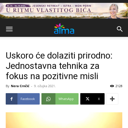
Uskoro će dolaziti prirodno:
Jednostavna tehnika za
fokus na pozitivne misli
By
Nera Crnčić
-
9. ožujka 2021.
2128
Facebook
WhatsApp
X