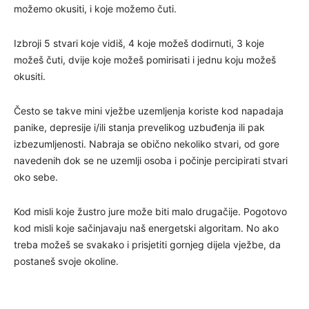
možemo okusiti, i koje možemo čuti.
Izbroji 5 stvari koje vidiš, 4 koje možeš dodirnuti, 3 koje
možeš čuti, dvije koje možeš pomirisati i jednu koju možeš
okusiti.
Često se takve mini vježbe uzemljenja koriste kod napadaja
panike, depresije i/ili stanja prevelikog uzbuđenja ili pak
izbezumljenosti. Nabraja se obično nekoliko stvari, od gore
navedenih dok se ne uzemlji osoba i počinje percipirati stvari
oko sebe.
Kod misli koje žustro jure može biti malo drugačije. Pogotovo
kod misli koje sačinjavaju naš energetski algoritam. No ako
treba možeš se svakako i prisjetiti gornjeg dijela vježbe, da
postaneš svoje okoline.