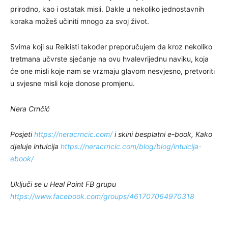
prirodno, kao i ostatak misli. Dakle u nekoliko jednostavnih
koraka možeš učiniti mnogo za svoj život.
Svima koji su Reikisti također preporučujem da kroz nekoliko
tretmana učvrste sjećanje na ovu hvalevrijednu naviku, koja
će one misli koje nam se vrzmaju glavom nesvjesno, pretvoriti
u svjesne misli koje donose promjenu.
Nera Crnčić
Posjeti
https://neracrncic.com/
i skini besplatni e-book, Kako
djeluje intuicija
https://neracrncic.com/blog/blog/intuicija-
ebook/
Uključi se u Heal Point FB grupu
https://www.facebook.com/groups/461707064970318