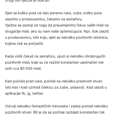
Drugi dio vježbe je odličan.
Sjeti se koliko puta na dan peremo ruke, zube, koliko puta
ulazimo u prodavaonicu, čekamo na semaforu.
Vježba se sastoji od toga da preusmjerimo fokus naših misli na
drugačije misli, ako su nam naše opterećujuće. Npr. dok ulaziš
u prodavaonicu, bilo koju, sjeti se nekoliko pozitivnih rečenica,
kojima ćeš se počastiti.
Kada vidiš čekaš na semaforu, uputi si nekoliko ohrabrujućih
pozitivnih misli, koje su će razbiti konstantan ujednačen tok
onih cca 80 000 misli.
Kad počneš prati ruke, pomisli na nekoliko predivnih stvari.
Isto kao i kad uzimaš četkicu za zube, usisavač. Kad ulaziš u
aplikacije fb, ig, twitter.
Odvoji nekoliko fantastičnih trenutaka i zaista pomisli nekoliko
pozitivnih stvari. Bit je da se počinje razbijati konstantan tok