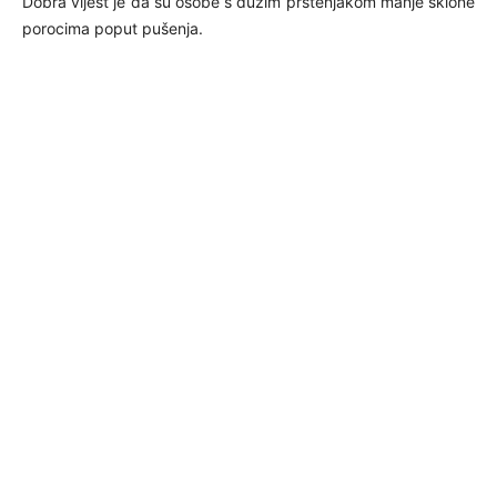
Dobra vijest je da su osobe s dužim prstenjakom manje sklone
porocima poput pušenja.