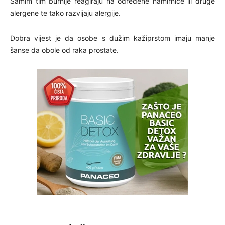
Samim tim burnije reagiraju na određene namirnice ili druge
alergene te tako razvijaju alergije.
Dobra vijest je da osobe s dužim kažiprstom imaju manje
šanse da obole od raka prostate.