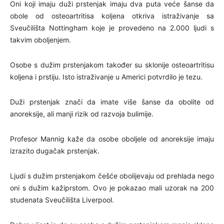
Oni koji imaju duži prstenjak imaju dva puta veće šanse da
obole od osteoartritisa koljena otkriva istraživanje sa
Sveučilišta Nottingham koje je provedeno na 2.000 ljudi s
takvim oboljenjem.
Osobe s dužim prstenjakom također su sklonije osteoartritisu
koljena i prstiju. Isto istraživanje u Americi potvrdilo je tezu.
Duži prstenjak znači da imate više šanse da obolite od
anoreksije, ali manji rizik od razvoja bulimije.
Profesor Mannig kaže da osobe oboljele od anoreksije imaju
izrazito dugačak prstenjak.
Ljudi s dužim prstenjakom češće obolijevaju od prehlada nego
oni s dužim kažiprstom. Ovo je pokazao mali uzorak na 200
studenata Sveučilišta Liverpool.