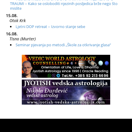
TRAUMI – Kako se osloboditi njezinih posljedica brže nego što
mislite
15.08.
Otok Krk
Ljetni DOP retreat – Izvorno stanje sebe
16.08.
Tisno (Murter)
Seminar pjevanja po metodi „Škole za otkrivanje glasa“
20.08.
Online
Radionica: Pomagači iz drugih dimenzija Online – otvoreno za
sve
21.08.
Zagreb+Online
Osnovni ThetaHealing® tečaj, Zagreb i Online
22.08.
Pula
Access BARS®, otpusti stres
23.08.
Pula
Access Energetski Facelift®
24.08.