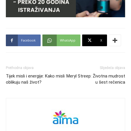
Facebook
WhatsApp
X
Prethodna objava
Slijedeća objava
Tijek misli i energije: Kako misli
Meryl Streep: Životna mudrost
oblikuju naš život?
u šest rečenica