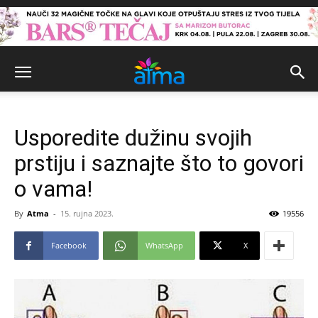
Usporedite dužinu svojih
prstiju i saznajte što to govori
o vama!
By
Atma
-
15. rujna 2023.
19556
Facebook
WhatsApp
X