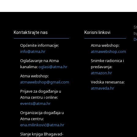
23.08.
Pula
Access Energetski Facelift®
24.08.
S
Zagreb
Kontaktirajte nas
Korisni linkovi
b
Pjesma srca / Zagreb
D
Online
Općenite informacije:
Atma webshop:
Tečaj Višeg Vodstva, razvijanja intuicije i Akaša zapisa
info@atma.hr
atmawebshop.com
26.08.
Oglašavanje na Atma
Snimke radionica i
Online
kanalima:
oglasi@atma.hr
predavanja:
Postanite Nositelj Vibracije Nove Zemlje
atmazon.hr
27.08.
Atma webshop:
Visoko
atmawebshop@gmail.com
Vedska renesansa:
Alemka Dauskardt – Jednodnevna radionica sistemskih
atmaveda.hr
Prijave za događanja u
konstelacija
Atma centru i online:
29.08.
events@atma.hr
Zagreb
HOD PO ŽERAVICI – Seminar koji mijenja tijelo, duh i um
Organizacija događaja u
SoulFest – Festival glazbe, mudrosti i zajedništva
Atma centru:
30.08.
ena.milinković@atma.hr
Zagreb
Slanje knjiga Bhagavad-
Access BARS® edukacija otpusti stres