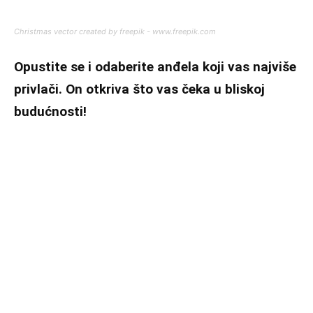
Christmas vector created by freepik - www.freepik.com
Opustite se i odaberite anđela koji vas najviše
privlači. On otkriva što vas čeka u bliskoj
budućnosti!