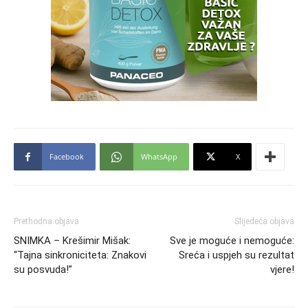
Facebook
WhatsApp
X
Prethodna objava
Slijedeća objava
SNIMKA – Krešimir Mišak:
Sve je moguće i nemoguće:
“Tajna sinkroniciteta: Znakovi
Sreća i uspjeh su rezultat
su posvuda!”
vjere!