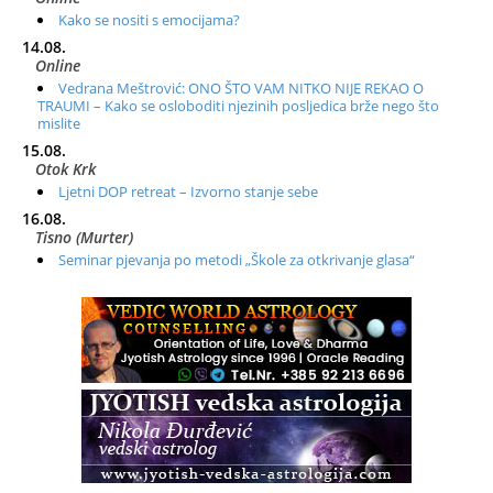
Kako se nositi s emocijama?
14.08.
Online
Vedrana Meštrović: ONO ŠTO VAM NITKO NIJE REKAO O
TRAUMI – Kako se osloboditi njezinih posljedica brže nego što
mislite
15.08.
Otok Krk
Ljetni DOP retreat – Izvorno stanje sebe
16.08.
Tisno (Murter)
Seminar pjevanja po metodi „Škole za otkrivanje glasa“
20.08.
Online
Radionica: Pomagači iz drugih dimenzija Online – otvoreno za
sve
21.08.
Zagreb+Online
Osnovni ThetaHealing® tečaj, Zagreb i Online
22.08.
Pula
Access BARS®, otpusti stres