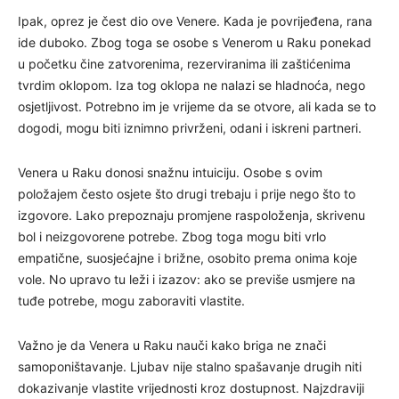
Ipak, oprez je čest dio ove Venere. Kada je povrijeđena, rana
ide duboko. Zbog toga se osobe s Venerom u Raku ponekad
u početku čine zatvorenima, rezerviranima ili zaštićenima
tvrdim oklopom. Iza tog oklopa ne nalazi se hladnoća, nego
osjetljivost. Potrebno im je vrijeme da se otvore, ali kada se to
dogodi, mogu biti iznimno privrženi, odani i iskreni partneri.
Venera u Raku donosi snažnu intuiciju. Osobe s ovim
položajem često osjete što drugi trebaju i prije nego što to
izgovore. Lako prepoznaju promjene raspoloženja, skrivenu
bol i neizgovorene potrebe. Zbog toga mogu biti vrlo
empatične, suosjećajne i brižne, osobito prema onima koje
vole. No upravo tu leži i izazov: ako se previše usmjere na
tuđe potrebe, mogu zaboraviti vlastite.
Važno je da Venera u Raku nauči kako briga ne znači
samoponištavanje. Ljubav nije stalno spašavanje drugih niti
dokazivanje vlastite vrijednosti kroz dostupnost. Najzdraviji