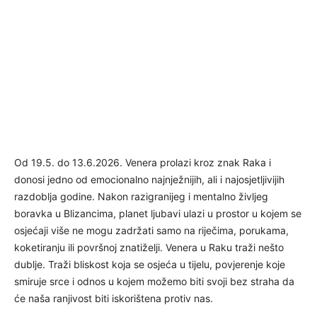
Od 19.5. do 13.6.2026. Venera prolazi kroz znak Raka i
donosi jedno od emocionalno najnježnijih, ali i najosjetljivijih
razdoblja godine. Nakon razigranijeg i mentalno življeg
boravka u Blizancima, planet ljubavi ulazi u prostor u kojem se
osjećaji više ne mogu zadržati samo na riječima, porukama,
koketiranju ili površnoj znatiželji. Venera u Raku traži nešto
dublje. Traži bliskost koja se osjeća u tijelu, povjerenje koje
smiruje srce i odnos u kojem možemo biti svoji bez straha da
će naša ranjivost biti iskorištena protiv nas.