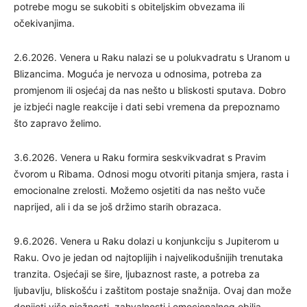
potrebe mogu se sukobiti s obiteljskim obvezama ili
očekivanjima.
2.6.2026. Venera u Raku nalazi se u polukvadratu s Uranom u
Blizancima. Moguća je nervoza u odnosima, potreba za
promjenom ili osjećaj da nas nešto u bliskosti sputava. Dobro
je izbjeći nagle reakcije i dati sebi vremena da prepoznamo
što zapravo želimo.
3.6.2026. Venera u Raku formira seskvikvadrat s Pravim
čvorom u Ribama. Odnosi mogu otvoriti pitanja smjera, rasta i
emocionalne zrelosti. Možemo osjetiti da nas nešto vuče
naprijed, ali i da se još držimo starih obrazaca.
9.6.2026. Venera u Raku dolazi u konjunkciju s Jupiterom u
Raku. Ovo je jedan od najtoplijih i najvelikodušnijih trenutaka
tranzita. Osjećaji se šire, ljubaznost raste, a potreba za
ljubavlju, bliskošću i zaštitom postaje snažnija. Ovaj dan može
donijeti više nježnosti, zahvalnosti i emocionalnog obilja.