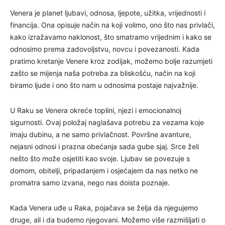
Venera je planet ljubavi, odnosa, ljepote, užitka, vrijednosti i
financija. Ona opisuje način na koji volimo, ono što nas privlači,
kako izražavamo naklonost, što smatramo vrijednim i kako se
odnosimo prema zadovoljstvu, novcu i povezanosti. Kada
pratimo kretanje Venere kroz zodijak, možemo bolje razumjeti
zašto se mijenja naša potreba za bliskošću, način na koji
biramo ljude i ono što nam u odnosima postaje najvažnije.
U Raku se Venera okreće toplini, njezi i emocionalnoj
sigurnosti. Ovaj položaj naglašava potrebu za vezama koje
imaju dubinu, a ne samo privlačnost. Površne avanture,
nejasni odnosi i prazna obećanja sada gube sjaj. Srce želi
nešto što može osjetiti kao svoje. Ljubav se povezuje s
domom, obitelji, pripadanjem i osjećajem da nas netko ne
promatra samo izvana, nego nas doista poznaje.
Kada Venera uđe u Raka, pojačava se želja da njegujemo
druge, ali i da budemo njegovani. Možemo više razmišljati o