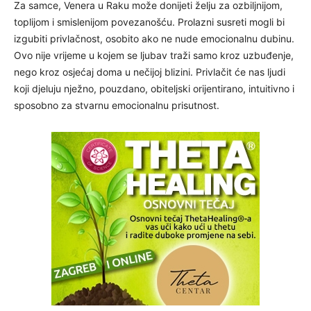
Za samce, Venera u Raku može donijeti želju za ozbiljnijom,
toplijom i smislenijom povezanošću. Prolazni susreti mogli bi
izgubiti privlačnost, osobito ako ne nude emocionalnu dubinu.
Ovo nije vrijeme u kojem se ljubav traži samo kroz uzbuđenje,
nego kroz osjećaj doma u nečijoj blizini. Privlačit će nas ljudi
koji djeluju nježno, pouzdano, obiteljski orijentirano, intuitivno i
sposobno za stvarnu emocionalnu prisutnost.