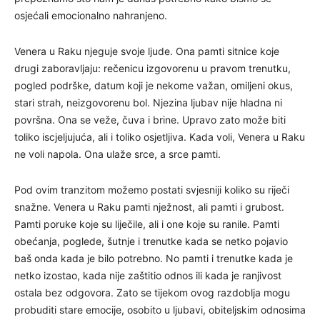
osjećali emocionalno nahranjeno.
Venera u Raku njeguje svoje ljude. Ona pamti sitnice koje
drugi zaboravljaju: rečenicu izgovorenu u pravom trenutku,
pogled podrške, datum koji je nekome važan, omiljeni okus,
stari strah, neizgovorenu bol. Njezina ljubav nije hladna ni
površna. Ona se veže, čuva i brine. Upravo zato može biti
toliko iscjeljujuća, ali i toliko osjetljiva. Kada voli, Venera u Raku
ne voli napola. Ona ulaže srce, a srce pamti.
Pod ovim tranzitom možemo postati svjesniji koliko su riječi
snažne. Venera u Raku pamti nježnost, ali pamti i grubost.
Pamti poruke koje su liječile, ali i one koje su ranile. Pamti
obećanja, poglede, šutnje i trenutke kada se netko pojavio
baš onda kada je bilo potrebno. No pamti i trenutke kada je
netko izostao, kada nije zaštitio odnos ili kada je ranjivost
ostala bez odgovora. Zato se tijekom ovog razdoblja mogu
probuditi stare emocije, osobito u ljubavi, obiteljskim odnosima