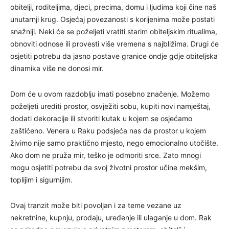
obitelji, roditeljima, djeci, precima, domu i ljudima koji čine naš
unutarnji krug. Osjećaj povezanosti s korijenima može postati
snažniji. Neki će se poželjeti vratiti starim obiteljskim ritualima,
obnoviti odnose ili provesti više vremena s najbližima. Drugi će
osjetiti potrebu da jasno postave granice ondje gdje obiteljska
dinamika više ne donosi mir.
Dom će u ovom razdoblju imati posebno značenje. Možemo
poželjeti urediti prostor, osvježiti sobu, kupiti novi namještaj,
dodati dekoracije ili stvoriti kutak u kojem se osjećamo
zaštićeno. Venera u Raku podsjeća nas da prostor u kojem
živimo nije samo praktično mjesto, nego emocionalno utočište.
Ako dom ne pruža mir, teško je odmoriti srce. Zato mnogi
mogu osjetiti potrebu da svoj životni prostor učine mekšim,
toplijim i sigurnijim.
Ovaj tranzit može biti povoljan i za teme vezane uz
nekretnine, kupnju, prodaju, uređenje ili ulaganje u dom. Rak