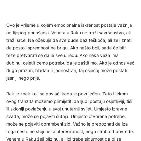
Ovo je vrijeme u kojem emocionalna iskrenost postaje važnija
od lijepog ponašanja. Venera u Raku ne traži savršenstvo, ali
traži srce. Ne očekuje da sve bude bez teškoća, ali želi znati
da postoji spremnost na brigu. Ako nešto boli, sada će biti
teže pretvarati se da je sve u redu. Ako neka veza ima
dubinu, osjetit ćemo potrebu da je zaštitimo. Ako je odnos već
dugo prazan, hladan ili jednostran, taj osjećaj može postati
jasniji nego prije.
Rak je znak koji se povlači kada je povrijeđen. Zato tijekom
ovog tranzita možemo primijetiti da ljudi postaju osjetljiviji, tiši
ili skloniji povlačenju u svoj unutarnji svijet. Umjesto izravne
svađe, može se pojaviti šutnja. Umjesto otvorene potrebe,
može se pojaviti obrambeni zid. Važno je prepoznati da iza
toga često ne stoji nezainteresiranost, nego strah od povrede.
Venera u Raku želi blizinu, ali joj treba sigurnost da bi se