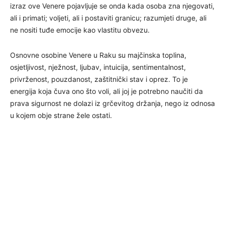
izraz ove Venere pojavljuje se onda kada osoba zna njegovati,
ali i primati; voljeti, ali i postaviti granicu; razumjeti druge, ali
ne nositi tuđe emocije kao vlastitu obvezu.
Osnovne osobine Venere u Raku su majčinska toplina,
osjetljivost, nježnost, ljubav, intuicija, sentimentalnost,
privrženost, pouzdanost, zaštitnički stav i oprez. To je
energija koja čuva ono što voli, ali joj je potrebno naučiti da
prava sigurnost ne dolazi iz grčevitog držanja, nego iz odnosa
u kojem obje strane žele ostati.