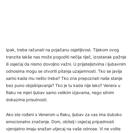
Ipak, treba računati na pojačanu osjetljivost. Tijekom ovog
tranzita lakše nas može pogoditi nečija riječ, izostanak pažnje
ili osjećaj da nismo dovoljno važni. U prijateljstvima i ljubavnim
odnosima mogu se otvoriti pitanja uzajamnosti. Tko se javlja
samo kada mu nešto treba? Tko zna prepoznati naše stanje
bez puno objašnjavanja? Tko je tu kada nije lako? Venera u
Raku ne mjeri ljubav samo velikim izjavama, nego sitnim
dokazima prisutnosti.
Ako ste rođeni s Venerom u Raku, ljubav za vas ima duboko
emocionalno značenje. Dom, obitelj i osjećaj pripadnosti
vjerojatno imaju snažan utjecaj na vaše odnose. Vi ne volite