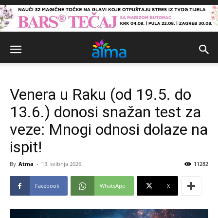
Venera u Raku (od 19.5. do
13.6.) donosi snažan test za
veze: Mnogi odnosi dolaze na
ispit!
By
Atma
-
13. svibnja 2026.
11282
Facebook
WhatsApp
X