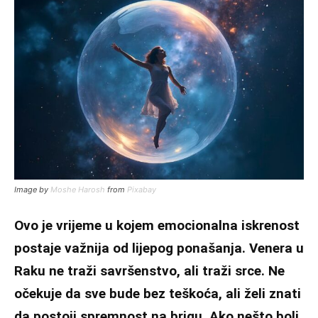
Image by
Moshe Harosh
from
Pixabay
Ovo je vrijeme u kojem emocionalna iskrenost
postaje važnija od lijepog ponašanja. Venera u
Raku ne traži savršenstvo, ali traži srce. Ne
očekuje da sve bude bez teškoća, ali želi znati
da postoji spremnost na brigu. Ako nešto boli,