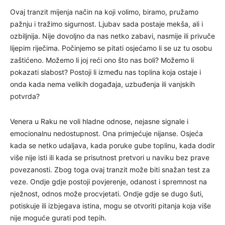
Ovaj tranzit mijenja način na koji volimo, biramo, pružamo
pažnju i tražimo sigurnost. Ljubav sada postaje mekša, ali i
ozbiljnija. Nije dovoljno da nas netko zabavi, nasmije ili privuče
lijepim riječima. Počinjemo se pitati osjećamo li se uz tu osobu
zaštićeno. Možemo li joj reći ono što nas boli? Možemo li
pokazati slabost? Postoji li između nas toplina koja ostaje i
onda kada nema velikih događaja, uzbuđenja ili vanjskih
potvrda?
Venera u Raku ne voli hladne odnose, nejasne signale i
emocionalnu nedostupnost. Ona primjećuje nijanse. Osjeća
kada se netko udaljava, kada poruke gube toplinu, kada dodir
više nije isti ili kada se prisutnost pretvori u naviku bez prave
povezanosti. Zbog toga ovaj tranzit može biti snažan test za
veze. Ondje gdje postoji povjerenje, odanost i spremnost na
nježnost, odnos može procvjetati. Ondje gdje se dugo šuti,
potiskuje ili izbjegava istina, mogu se otvoriti pitanja koja više
nije moguće gurati pod tepih.