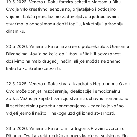
19.5.2026. Venera u Raku formira sekstil s Marsom u Biku.
Ovo je vrlo kreativno, senzualno, prijateljsko i poticajno
vrijeme. Lakše pronalazimo zadovoljstvo u jednostavnim
stvarima, a odnosi mogu dobiti topliju, koketniju i prirodniju
dinamiku.
20.5.2026. Venera u Raku nalazi se u polusekstilu s Uranom u
Blizancima. Javlja se želja da ljubav, užitak ili povezanost
doživimo na malo drugačiji način, ali još možda ne znamo
kako to konkretno ostvariti.
22.5.2026. Venera u Raku stvara kvadrat s Neptunom u Ovnu.
Ovo može donijeti razočaranja, idealizacije i emocionalnu
zbrku. Važno je zapitati se koju stvarnu duhovnu, romantičnu
ili sentimentalnu potrebu zanemarujemo. Jednako je važno
vidjeti jesmo li nešto ili nekoga uzdigli iznad stvarnosti.
23.5.2026. Venera u Raku formira trigon s Pravim čvorom u
Ribama. Ovaj aspekt podržava povezivanje na smislen način,