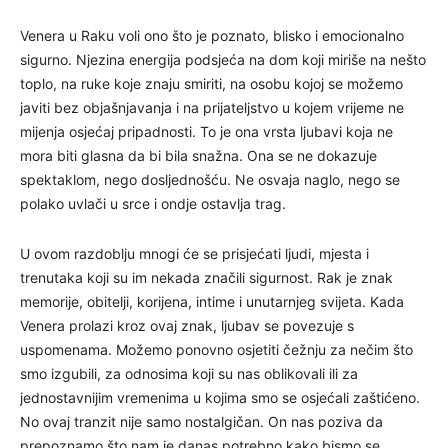
Venera u Raku voli ono što je poznato, blisko i emocionalno
sigurno. Njezina energija podsjeća na dom koji miriše na nešto
toplo, na ruke koje znaju smiriti, na osobu kojoj se možemo
javiti bez objašnjavanja i na prijateljstvo u kojem vrijeme ne
mijenja osjećaj pripadnosti. To je ona vrsta ljubavi koja ne
mora biti glasna da bi bila snažna. Ona se ne dokazuje
spektaklom, nego dosljednošću. Ne osvaja naglo, nego se
polako uvlači u srce i ondje ostavlja trag.
U ovom razdoblju mnogi će se prisjećati ljudi, mjesta i
trenutaka koji su im nekada značili sigurnost. Rak je znak
memorije, obitelji, korijena, intime i unutarnjeg svijeta. Kada
Venera prolazi kroz ovaj znak, ljubav se povezuje s
uspomenama. Možemo ponovno osjetiti čežnju za nečim što
smo izgubili, za odnosima koji su nas oblikovali ili za
jednostavnijim vremenima u kojima smo se osjećali zaštićeno.
No ovaj tranzit nije samo nostalgičan. On nas poziva da
prepoznamo što nam je danas potrebno kako bismo se