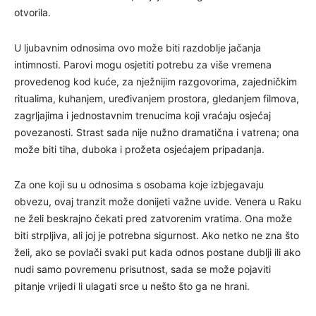
otvorila.
U ljubavnim odnosima ovo može biti razdoblje jačanja
intimnosti. Parovi mogu osjetiti potrebu za više vremena
provedenog kod kuće, za nježnijim razgovorima, zajedničkim
ritualima, kuhanjem, uređivanjem prostora, gledanjem filmova,
zagrljajima i jednostavnim trenucima koji vraćaju osjećaj
povezanosti. Strast sada nije nužno dramatična i vatrena; ona
može biti tiha, duboka i prožeta osjećajem pripadanja.
Za one koji su u odnosima s osobama koje izbjegavaju
obvezu, ovaj tranzit može donijeti važne uvide. Venera u Raku
ne želi beskrajno čekati pred zatvorenim vratima. Ona može
biti strpljiva, ali joj je potrebna sigurnost. Ako netko ne zna što
želi, ako se povlači svaki put kada odnos postane dublji ili ako
nudi samo povremenu prisutnost, sada se može pojaviti
pitanje vrijedi li ulagati srce u nešto što ga ne hrani.