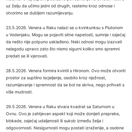
uz želju da učimo jedni od drugih, rastemo kroz odnose i
otvorimo se dubljem razumijevanju.
23.5.2026. Venera u Raku nalazi se u kvinkunksu s Plutonom
u Vodenjaku. Mogu se pojaviti sitne napetosti, sumnje i osjećaj
da nešto nije potpuno usklađeno. Neki odnosi mogu izazvati
nelagodu upravo zato što nismo sigurni koliko smo spremni
predati se ili vjerovati.
28.5.2026. Venera formira kvintil s Hironom. Ovo može otvoriti
prostor za suptilno iscjeljenje, osobito kroz nježnost,
razumijevanje i spremnost da se bol ne skriva, nego prihvati s
više mudrosti.
29.5.2026. Venera u Raku stvara kvadrat sa Saturnom u
Ovnu. Ovo je zahtjevan aspekt koji može donijeti prepreke,
blokade, osjećaj udaljenosti ili sukob između želja i
odgovornosti. Nesigurnosti mogu postati izraženije, a osobne