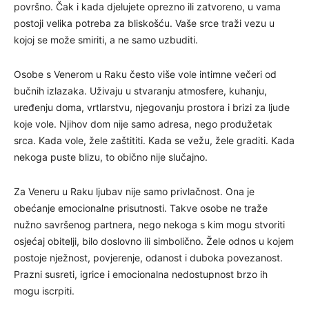
površno. Čak i kada djelujete oprezno ili zatvoreno, u vama
postoji velika potreba za bliskošću. Vaše srce traži vezu u
kojoj se može smiriti, a ne samo uzbuditi.
Osobe s Venerom u Raku često više vole intimne večeri od
bučnih izlazaka. Uživaju u stvaranju atmosfere, kuhanju,
uređenju doma, vrtlarstvu, njegovanju prostora i brizi za ljude
koje vole. Njihov dom nije samo adresa, nego produžetak
srca. Kada vole, žele zaštititi. Kada se vežu, žele graditi. Kada
nekoga puste blizu, to obično nije slučajno.
Za Veneru u Raku ljubav nije samo privlačnost. Ona je
obećanje emocionalne prisutnosti. Takve osobe ne traže
nužno savršenog partnera, nego nekoga s kim mogu stvoriti
osjećaj obitelji, bilo doslovno ili simbolično. Žele odnos u kojem
postoje nježnost, povjerenje, odanost i duboka povezanost.
Prazni susreti, igrice i emocionalna nedostupnost brzo ih
mogu iscrpiti.