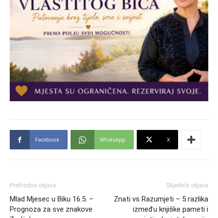
Facebook
WhatsApp
X
Prethodna objava
Slijedeća objava
Mlad Mjesec u Biku 16.5. –
Znati vs Razumjeti – 5 razlika
Prognoza za sve znakove
između knjiške pameti i