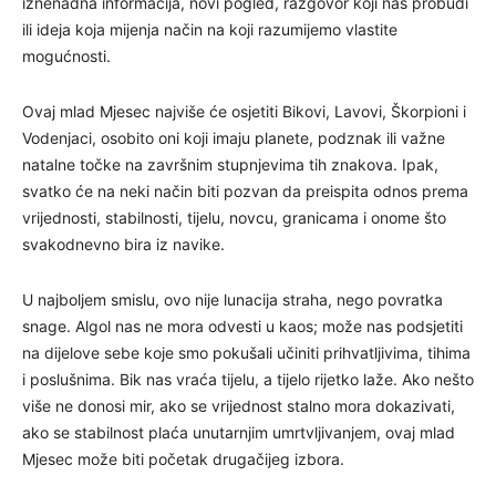
iznenadna informacija, novi pogled, razgovor koji nas probudi
ili ideja koja mijenja način na koji razumijemo vlastite
mogućnosti.
Ovaj mlad Mjesec najviše će osjetiti Bikovi, Lavovi, Škorpioni i
Vodenjaci, osobito oni koji imaju planete, podznak ili važne
natalne točke na završnim stupnjevima tih znakova. Ipak,
svatko će na neki način biti pozvan da preispita odnos prema
vrijednosti, stabilnosti, tijelu, novcu, granicama i onome što
svakodnevno bira iz navike.
U najboljem smislu, ovo nije lunacija straha, nego povratka
snage. Algol nas ne mora odvesti u kaos; može nas podsjetiti
na dijelove sebe koje smo pokušali učiniti prihvatljivima, tihima
i poslušnima. Bik nas vraća tijelu, a tijelo rijetko laže. Ako nešto
više ne donosi mir, ako se vrijednost stalno mora dokazivati,
ako se stabilnost plaća unutarnjim umrtvljivanjem, ovaj mlad
Mjesec može biti početak drugačijeg izbora.