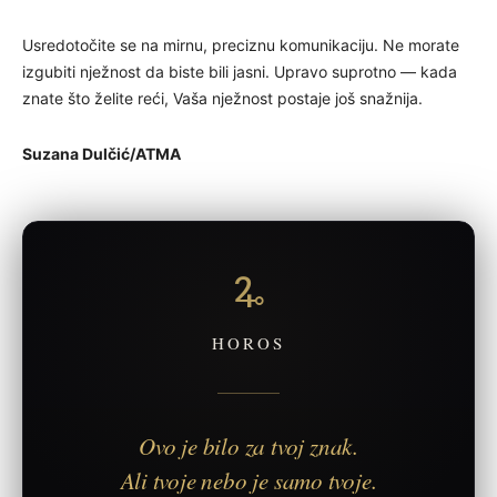
Usredotočite se na mirnu, preciznu komunikaciju. Ne morate
izgubiti nježnost da biste bili jasni. Upravo suprotno — kada
znate što želite reći, Vaša nježnost postaje još snažnija.
Suzana Dulčić/ATMA
🜩
HOROS
Ovo je bilo za tvoj znak.
Ali tvoje nebo je samo tvoje.