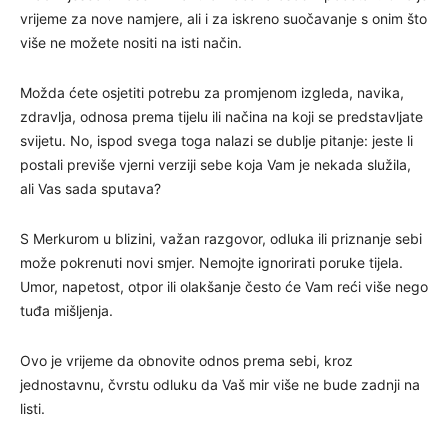
vrijeme za nove namjere, ali i za iskreno suočavanje s onim što
više ne možete nositi na isti način.
Možda ćete osjetiti potrebu za promjenom izgleda, navika,
zdravlja, odnosa prema tijelu ili načina na koji se predstavljate
svijetu. No, ispod svega toga nalazi se dublje pitanje: jeste li
postali previše vjerni verziji sebe koja Vam je nekada služila,
ali Vas sada sputava?
S Merkurom u blizini, važan razgovor, odluka ili priznanje sebi
može pokrenuti novi smjer. Nemojte ignorirati poruke tijela.
Umor, napetost, otpor ili olakšanje često će Vam reći više nego
tuđa mišljenja.
Ovo je vrijeme da obnovite odnos prema sebi, kroz
jednostavnu, čvrstu odluku da Vaš mir više ne bude zadnji na
listi.