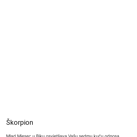
Škorpion
Mlad Mjesec u Biku osvjetljava Vašu sedmu kuću odnosa,