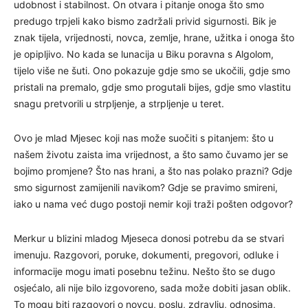
udobnost i stabilnost. On otvara i pitanje onoga što smo
predugo trpjeli kako bismo zadržali privid sigurnosti. Bik je
znak tijela, vrijednosti, novca, zemlje, hrane, užitka i onoga što
je opipljivo. No kada se lunacija u Biku poravna s Algolom,
tijelo više ne šuti. Ono pokazuje gdje smo se ukočili, gdje smo
pristali na premalo, gdje smo progutali bijes, gdje smo vlastitu
snagu pretvorili u strpljenje, a strpljenje u teret.
Ovo je mlad Mjesec koji nas može suočiti s pitanjem: što u
našem životu zaista ima vrijednost, a što samo čuvamo jer se
bojimo promjene? Što nas hrani, a što nas polako prazni? Gdje
smo sigurnost zamijenili navikom? Gdje se pravimo smireni,
iako u nama već dugo postoji nemir koji traži pošten odgovor?
Merkur u blizini mladog Mjeseca donosi potrebu da se stvari
imenuju. Razgovori, poruke, dokumenti, pregovori, odluke i
informacije mogu imati posebnu težinu. Nešto što se dugo
osjećalo, ali nije bilo izgovoreno, sada može dobiti jasan oblik.
To mogu biti razgovori o novcu, poslu, zdravlju, odnosima,