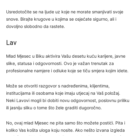
Usredotočite se na ljude uz koje ne morate smanjivati svoje
snove. Birajte krugove u kojima se osjećate sigurno, ali i
dovoljno slobodno da rastete.
Lav
Mlad Mjesec u Biku aktivira Vašu desetu kuću karijere, javne
slike, statusa i odgovornosti. Ovo je važan trenutak za
profesionalne namjere i odluke koje se tiču smjera kojim idete.
Može se otvoriti razgovor s nadređenima, klijentima,
institucijama ili osobama koje imaju utjecaj na Vaš položaj.
Neki Lavovi mogli bi dobiti novu odgovornost, poslovnu priliku
ili jasniju sliku o tome što žele graditi dugoročno.
No, ovaj mlad Mjesec ne pita samo što možete postići. Pita i
koliko Vas košta uloga koju nosite. Ako nešto izvana izgleda