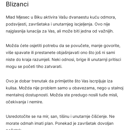
Blizanci
Mlad Mjesec u Biku aktivira Vašu dvanaestu kuću odmora,
podsvijesti, završetaka i unutarnjeg iscjeljenja. Ovo nije
najglasnija lunacija za Vas, ali može biti jedna od važnijih.
Možda ćete osjetiti potrebu da se povučete, manje govorite,
više spavate ili prestanete objašnjavati ono što još ni sami
niste do kraja razumjeli. Neki odnosi, brige ili unutarnji pritisci
mogu se početi tiho zatvarati.
Ovo je dobar trenutak da primijetite što Vas iscrpljuje iza
kulisa. Možda nije problem samo u obavezama, nego u stalnoj
mentalnoj dostupnosti. Možda ste predugo nosili tuđe misli,
očekivanja i nemire.
Usredotočite se na mir, san, tišinu i unutarnje čišćenje. Ne
morate odmah imati plan. Ponekad je završetak dovoljan