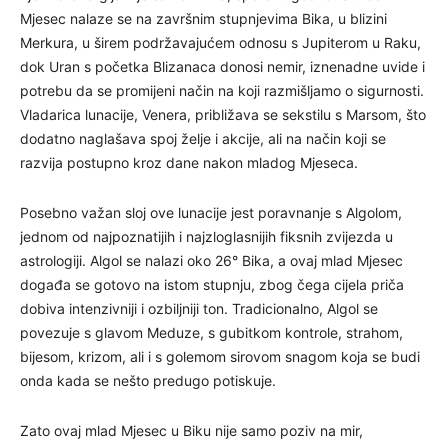
Mjesec nalaze se na završnim stupnjevima Bika, u blizini
Merkura, u širem podržavajućem odnosu s Jupiterom u Raku,
dok Uran s početka Blizanaca donosi nemir, iznenadne uvide i
potrebu da se promijeni način na koji razmišljamo o sigurnosti.
Vladarica lunacije, Venera, približava se sekstilu s Marsom, što
dodatno naglašava spoj želje i akcije, ali na način koji se
razvija postupno kroz dane nakon mladog Mjeseca.
Posebno važan sloj ove lunacije jest poravnanje s Algolom,
jednom od najpoznatijih i najzloglasnijih fiksnih zvijezda u
astrologiji. Algol se nalazi oko 26° Bika, a ovaj mlad Mjesec
događa se gotovo na istom stupnju, zbog čega cijela priča
dobiva intenzivniji i ozbiljniji ton. Tradicionalno, Algol se
povezuje s glavom Meduze, s gubitkom kontrole, strahom,
bijesom, krizom, ali i s golemom sirovom snagom koja se budi
onda kada se nešto predugo potiskuje.
Zato ovaj mlad Mjesec u Biku nije samo poziv na mir,