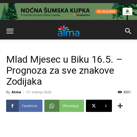
Mlad Mjesec u Biku 16.5. –
Prognoza za sve znakove
Zodijaka
By
Atma
-
13. svibnja 2026.
8201
Facebook
WhatsApp
X