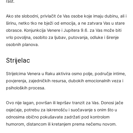
rast.
Ako ste slobodni, privlačit će Vas osobe koje imaju dubinu, ali i
širinu, netko tko ne bježi od emocija, a ne zatvara Vas u stare
obrasce. Konjunkcija Venere i Jupitera 9.6. za Vas može biti
vrlo povoljna, osobito za ljubav, putovanja, odluke i širenje
osobnih planova.
Strijelac
Strijelcima Venera u Raku aktivira osmo polje, područje intime,
povjerenja, zajedničkih resursa, dubokih emocionalnih veza i
psiholoških procesa.
Ovo nije lagan, površan ili lepršav tranzit za Vas. Donosi jače
osjećaje, potrebu za iskrenošću i suočavanje s onim što u
odnosima obično pokušavate zadržati pod kontrolom
humorom, distancom ili kretanjem prema nečemu novom.