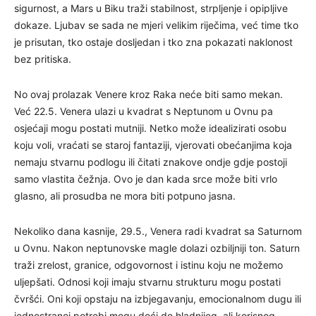
sigurnost, a Mars u Biku traži stabilnost, strpljenje i opipljive
dokaze. Ljubav se sada ne mjeri velikim riječima, već time tko
je prisutan, tko ostaje dosljedan i tko zna pokazati naklonost
bez pritiska.
No ovaj prolazak Venere kroz Raka neće biti samo mekan.
Već 22.5. Venera ulazi u kvadrat s Neptunom u Ovnu pa
osjećaji mogu postati mutniji. Netko može idealizirati osobu
koju voli, vraćati se staroj fantaziji, vjerovati obećanjima koja
nemaju stvarnu podlogu ili čitati znakove ondje gdje postoji
samo vlastita čežnja. Ovo je dan kada srce može biti vrlo
glasno, ali prosudba ne mora biti potpuno jasna.
Nekoliko dana kasnije, 29.5., Venera radi kvadrat sa Saturnom
u Ovnu. Nakon neptunovske magle dolazi ozbiljniji ton. Saturn
traži zrelost, granice, odgovornost i istinu koju ne možemo
uljepšati. Odnosi koji imaju stvarnu strukturu mogu postati
čvršći. Oni koji opstaju na izbjegavanju, emocionalnom dugu ili
jednostranoj potrebi mogu doći do hladnijeg, ali korisnog