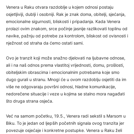
Venera u Raku otvara razdoblje u kojem odnosi postaju
osjetljiviji, dublji i osobniji. Rak je znak doma, obitelji, sjećanja,
emocionalne sigurnosti, bliskosti i pripadanja. Kada Venera
prolazi ovim znakom, srce počinje jasnije razlikovati toplinu od
navike, pažnju od potrebe za kontrolom, bliskost od ovisnosti i
nježnost od straha da ćemo ostati sami.
Ovo je tranzit koji može snažno djelovati na ljubavne odnose,
ali i na naš odnos prema vlastitoj vrijednosti, domu, prošlosti,
obiteljskim obrascima i emocionalnim potrebama koje smo
dugo gurali u stranu. Mnogi će u ovom razdoblju osjetiti da im
više ne odgovaraju površni odnosi, hladne komunikacije,
nedorečene situacije i veze u kojima se stalno mora nagađati
što druga strana osjeća.
Već na samom početku, 19.5., Venera radi sekstil s Marsom u
Biku. To je jedan od ljepših početnih signala ovog tranzita jer
povezuje osjećaje i konkretne postupke. Venera u Raku želi