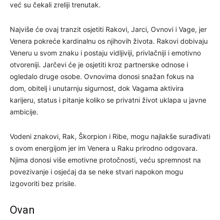
već su čekali zreliji trenutak.
Najviše će ovaj tranzit osjetiti Rakovi, Jarci, Ovnovi i Vage, jer
Venera pokreće kardinalnu os njihovih života. Rakovi dobivaju
Veneru u svom znaku i postaju vidljiviji, privlačniji i emotivno
otvoreniji. Jarčevi će je osjetiti kroz partnerske odnose i
ogledalo druge osobe. Ovnovima donosi snažan fokus na
dom, obitelj i unutarnju sigurnost, dok Vagama aktivira
karijeru, status i pitanje koliko se privatni život uklapa u javne
ambicije.
Vodeni znakovi, Rak, Škorpion i Ribe, mogu najlakše surađivati
s ovom energijom jer im Venera u Raku prirodno odgovara.
Njima donosi više emotivne protočnosti, veću spremnost na
povezivanje i osjećaj da se neke stvari napokon mogu
izgovoriti bez prisile.
Ovan