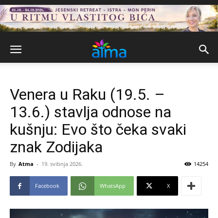
Venera u Raku (19.5. –
13.6.) stavlja odnose na
kušnju: Evo što čeka svaki
znak Zodijaka
By
Atma
-
19. svibnja 2026.
14254
Facebook
WhatsApp
X