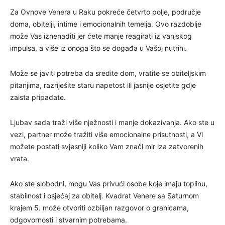
Za Ovnove Venera u Raku pokreće četvrto polje, područje
doma, obitelji, intime i emocionalnih temelja. Ovo razdoblje
može Vas iznenaditi jer ćete manje reagirati iz vanjskog
impulsa, a više iz onoga što se događa u Vašoj nutrini.
Može se javiti potreba da sredite dom, vratite se obiteljskim
pitanjima, razriješite staru napetost ili jasnije osjetite gdje
zaista pripadate.
Ljubav sada traži više nježnosti i manje dokazivanja. Ako ste u
vezi, partner može tražiti više emocionalne prisutnosti, a Vi
možete postati svjesniji koliko Vam znači mir iza zatvorenih
vrata.
Ako ste slobodni, mogu Vas privući osobe koje imaju toplinu,
stabilnost i osjećaj za obitelj. Kvadrat Venere sa Saturnom
krajem 5. može otvoriti ozbiljan razgovor o granicama,
odgovornosti i stvarnim potrebama.