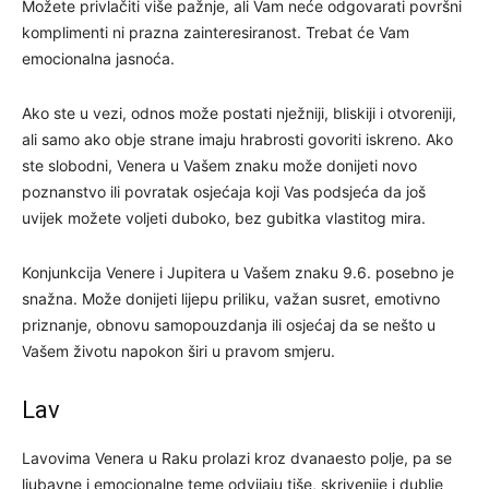
Možete privlačiti više pažnje, ali Vam neće odgovarati površni
komplimenti ni prazna zainteresiranost. Trebat će Vam
emocionalna jasnoća.
Ako ste u vezi, odnos može postati nježniji, bliskiji i otvoreniji,
ali samo ako obje strane imaju hrabrosti govoriti iskreno. Ako
ste slobodni, Venera u Vašem znaku može donijeti novo
poznanstvo ili povratak osjećaja koji Vas podsjeća da još
uvijek možete voljeti duboko, bez gubitka vlastitog mira.
Konjunkcija Venere i Jupitera u Vašem znaku 9.6. posebno je
snažna. Može donijeti lijepu priliku, važan susret, emotivno
priznanje, obnovu samopouzdanja ili osjećaj da se nešto u
Vašem životu napokon širi u pravom smjeru.
Lav
Lavovima Venera u Raku prolazi kroz dvanaesto polje, pa se
ljubavne i emocionalne teme odvijaju tiše, skrivenije i dublje