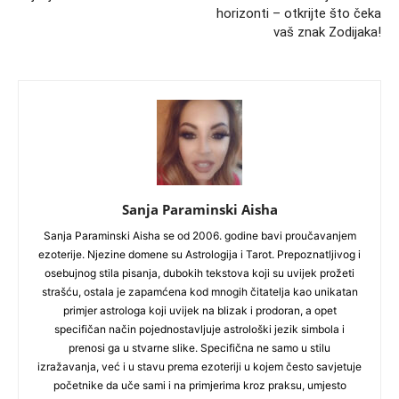
horizonti – otkrijte što čeka
vaš znak Zodijaka!
Sanja Paraminski Aisha
Sanja Paraminski Aisha se od 2006. godine bavi proučavanjem
ezoterije. Njezine domene su Astrologija i Tarot. Prepoznatljivog i
osebujnog stila pisanja, dubokih tekstova koji su uvijek prožeti
strašću, ostala je zapamćena kod mnogih čitatelja kao unikatan
primjer astrologa koji uvijek na blizak i prodoran, a opet
specifičan način pojednostavljuje astrološki jezik simbola i
prenosi ga u stvarne slike. Specifična ne samo u stilu
izražavanja, već i u stavu prema ezoteriji u kojem često savjetuje
početnike da uče sami i na primjerima kroz praksu, umjesto