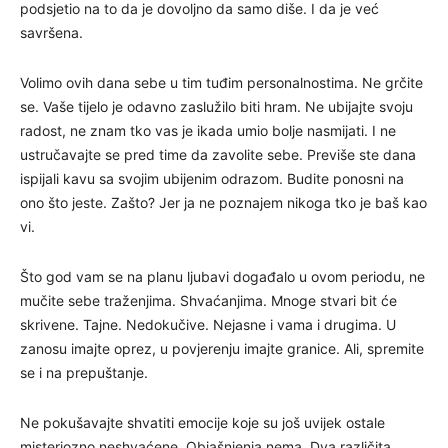
podsjetio na to da je dovoljno da samo diše. I da je već
savršena.
Volimo ovih dana sebe u tim tuđim personalnostima. Ne grčite
se. Vaše tijelo je odavno zaslužilo biti hram. Ne ubijajte svoju
radost, ne znam tko vas je ikada umio bolje nasmijati. I ne
ustručavajte se pred time da zavolite sebe. Previše ste dana
ispijali kavu sa svojim ubijenim odrazom. Budite ponosni na
ono što jeste. Zašto? Jer ja ne poznajem nikoga tko je baš kao
vi.
Što god vam se na planu ljubavi događalo u ovom periodu, ne
mučite sebe traženjima. Shvaćanjima. Mnoge stvari bit će
skrivene. Tajne. Nedokučive. Nejasne i vama i drugima. U
zanosu imajte oprez, u povjerenju imajte granice. Ali, spremite
se i na prepuštanje.
Ne pokušavajte shvatiti emocije koje su još uvijek ostale
misteriozno neshvaćene. Objašnjenja nema. Dva različita