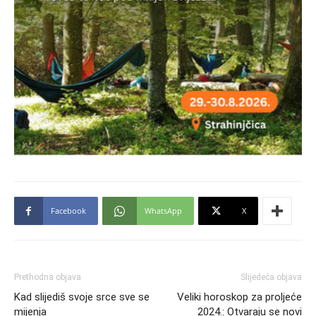
Facebook
WhatsApp
X
Prethodna objava
Slijedeća objava
Kad slijediš svoje srce sve se
Veliki horoskop za proljeće
mijenja
2024.: Otvaraju se novi