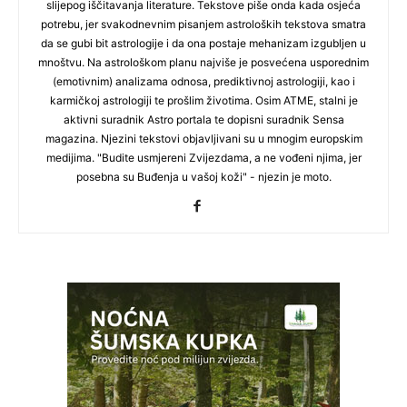
slijepog iščitavanja literature. Tekstove piše onda kada osjeća
potrebu, jer svakodnevnim pisanjem astroloških tekstova smatra
da se gubi bit astrologije i da ona postaje mehanizam izgubljen u
mnoštvu. Na astrološkom planu najviše je posvećena usporednim
(emotivnim) analizama odnosa, prediktivnoj astrologiji, kao i
karmičkoj astrologiji te prošlim životima. Osim ATME, stalni je
aktivni suradnik Astro portala te dopisni suradnik Sensa
magazina. Njezini tekstovi objavljivani su u mnogim europskim
medijima. "Budite usmjereni Zvijezdama, a ne vođeni njima, jer
posebna su Buđenja u vašoj koži" - njezin je moto.