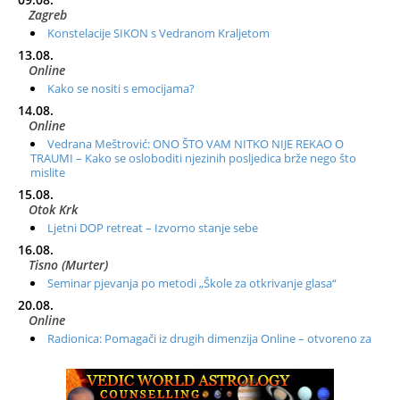
Zagreb
Konstelacije SIKON s Vedranom Kraljetom
13.08.
Online
Kako se nositi s emocijama?
14.08.
Online
Vedrana Meštrović: ONO ŠTO VAM NITKO NIJE REKAO O
TRAUMI – Kako se osloboditi njezinih posljedica brže nego što
mislite
15.08.
Otok Krk
Ljetni DOP retreat – Izvorno stanje sebe
16.08.
Tisno (Murter)
Seminar pjevanja po metodi „Škole za otkrivanje glasa“
20.08.
Online
Radionica: Pomagači iz drugih dimenzija Online – otvoreno za
sve
21.08.
Zagreb+Online