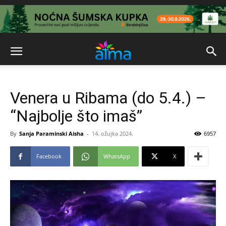
Venera u Ribama (do 5.4.) –
“Najbolje što imaš”
By
Sanja Paraminski Aisha
-
14. ožujka 2024.
6957
Facebook
WhatsApp
X