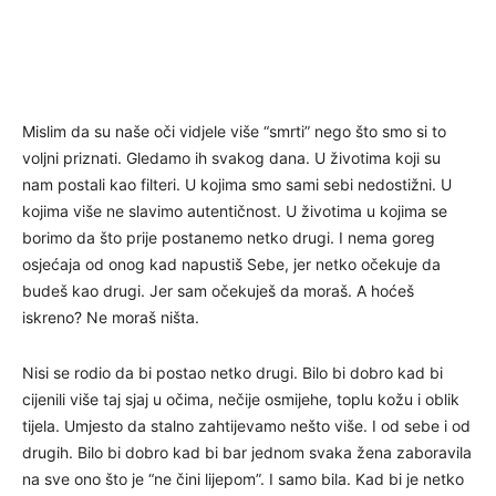
Mislim da su naše oči vidjele više “smrti” nego što smo si to
voljni priznati. Gledamo ih svakog dana. U životima koji su
nam postali kao filteri. U kojima smo sami sebi nedostižni. U
kojima više ne slavimo autentičnost. U životima u kojima se
borimo da što prije postanemo netko drugi. I nema goreg
osjećaja od onog kad napustiš Sebe, jer netko očekuje da
budeš kao drugi. Jer sam očekuješ da moraš. A hoćeš
iskreno? Ne moraš ništa.
Nisi se rodio da bi postao netko drugi. Bilo bi dobro kad bi
cijenili više taj sjaj u očima, nečije osmijehe, toplu kožu i oblik
tijela. Umjesto da stalno zahtijevamo nešto više. I od sebe i od
drugih. Bilo bi dobro kad bi bar jednom svaka žena zaboravila
na sve ono što je “ne čini lijepom”. I samo bila. Kad bi je netko