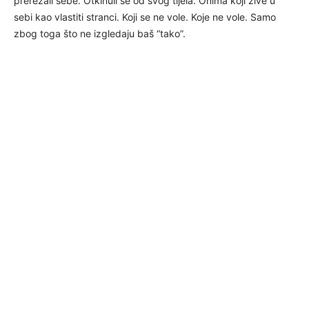
prerezali sebe. Otkinuli se od svog tijela. Onima koji žive u
sebi kao vlastiti stranci. Koji se ne vole. Koje ne vole. Samo
zbog toga što ne izgledaju baš “tako”.