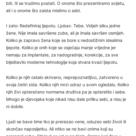
biti. Ili se trudimo postati. O onome što prezentiramo svijetu,
ali i o onome što zaista mislimo o sebi.
I zato: Redefiniraj ljepotu. Ljubav. Tebe. Vidjeh sliku jedne
žene. Nije imala savršene zube, ali je imala savršen osmijeh.
Koliko je zapravo žena koje se bore s nedostižnim idealima
ljepote. Koliko je onih koje se osjećaju manje vrijedne jer
nemaju za implantate, za nadogradnje, korekcije, za sve
blještavilo moderne tehnologije koja stvara kvazi ljepotu.
Koliko je njih ostalo skriveno, neprepoznatljivo, zatvoreno u
svoja četiri zida. Koliko njih mrzi odraz u svom ogledalu. Koliko
njih živi opterećeno normama društva pa je opteretilo i sebe.
Mnogo je djevojaka koje nikad nisu dale priliku sebi, a nisu je
ni dobile.
Ljudi se bave time tko je prerezao vene, oduzeo sebi život ili
skončao naposljetku. Ali nitko se ne bavi onima koji su