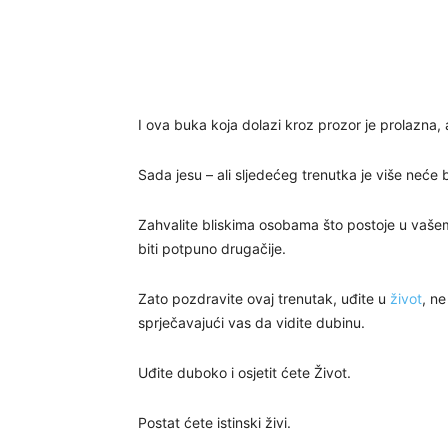
I ova buka koja dolazi kroz prozor je prolazna, a
Sada jesu – ali sljedećeg trenutka je više neće b
Zahvalite bliskima osobama što postoje u vašem 
biti potpuno drugačije.
Zato pozdravite ovaj trenutak, uđite u
život
, ne
sprječavajući vas da vidite dubinu.
Uđite duboko i osjetit ćete Život.
Postat ćete istinski živi.