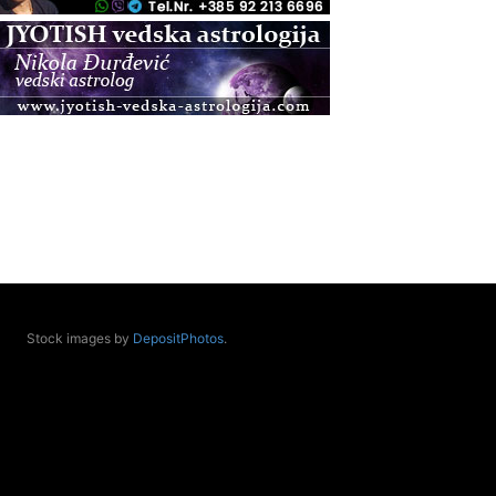
.08.
Zagreb+Online
Osnovni ThetaHealing® tečaj, Zagreb i Online
.08.
Pula
Access BARS®, otpusti stres
.08.
Pula
Access Energetski Facelift®
.08.
Zagreb
Pjesma srca / Zagreb
Online
Tečaj Višeg Vodstva, razvijanja intuicije i Akaša
zapisa
Stock images by
DepositPhotos
.
.08.
Online
Postanite Nositelj Vibracije Nove Zemlje
.08.
Visoko
Alemka Dauskardt – Jednodnevna radionica
sistemskih konstelacija