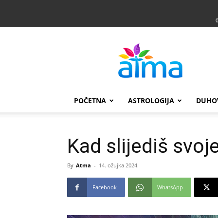
Atma
POČETNA
ASTROLOGIJA
DUHO
Kad slijediš svoj
By
Atma
-
14. ožujka 2024.
Facebook
WhatsApp