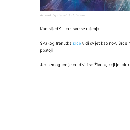
Artwork by Daniel B. Holeman
Kad slijediš srce, sve se mijenja.
Svakog trenutka
srce
vidi svijet kao nov. Srce 
postoji.
Jer nemoguće je ne diviti se Životu, koji je tako