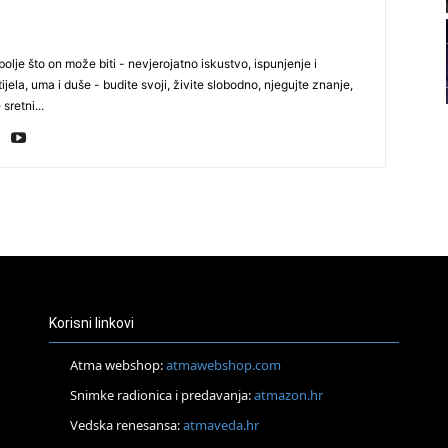
21
olje što on može biti - nevjerojatno iskustvo, ispunjenje i
22
ijela, uma i duše - budite svoji, živite slobodno, njegujte znanje,
 sretni...
23
24
Korisni linkovi
26
Atma webshop:
atmawebshop.com
27
Snimke radionica i predavanja:
atmazon.hr
Vedska renesansa:
atmaveda.hr