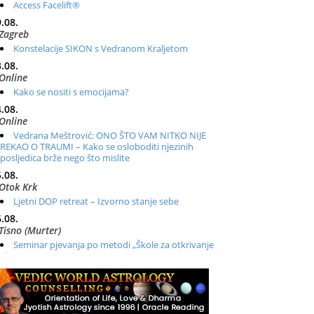
Access Facelift®
.08.
Zagreb
Konstelacije SIKON s Vedranom Kraljetom
.08.
Online
Kako se nositi s emocijama?
.08.
Online
Vedrana Meštrović: ONO ŠTO VAM NITKO NIJE
REKAO O TRAUMI – Kako se osloboditi njezinih
posljedica brže nego što mislite
.08.
Otok Krk
Ljetni DOP retreat – Izvorno stanje sebe
.08.
Tisno (Murter)
Seminar pjevanja po metodi „Škole za otkrivanje
glasa“
.08.
Online
Radionica: Pomagači iz drugih dimenzija Online –
otvoreno za sve