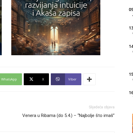
09
13
14
15
WhatsApp
X
Viber
16
Slijedeća objava
Venera u Ribama (do 5.4.) – “Najbolje što imaš”
20