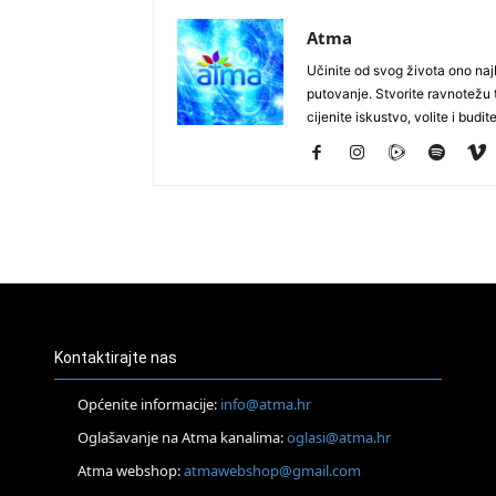
Atma
Učinite od svog života ono najb
putovanje. Stvorite ravnotežu t
cijenite iskustvo, volite i budite
Kontaktirajte nas
Općenite informacije:
info@atma.hr
Oglašavanje na Atma kanalima:
oglasi@atma.hr
Atma webshop:
atmawebshop@gmail.com