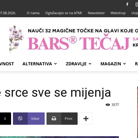
07.08.2026.
O nama
Oglašavajte se na ATMI
Newsletter
Webshop
Uvje
VNOST
ALTERNATIVA
ZDRAVLJE
MAGAZIN
R
e srce sve se mijenja
3577
X
Viber
Print