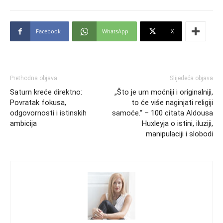
Facebook
WhatsApp
X
Prethodna objava
Slijedeća objava
Saturn kreće direktno:
„Što je um moćniji i originalniji,
Povratak fokusa,
to će više naginjati religiji
odgovornosti i istinskih
samoće.“ – 100 citata Aldousa
ambicija
Huxleyja o istini, iluziji,
manipulaciji i slobodi