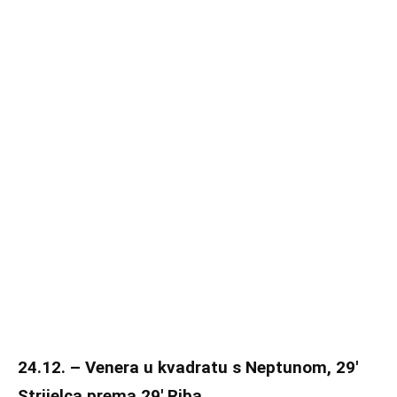
24.12. – Venera u kvadratu s Neptunom, 29′
Strijelca prema 29′ Riba