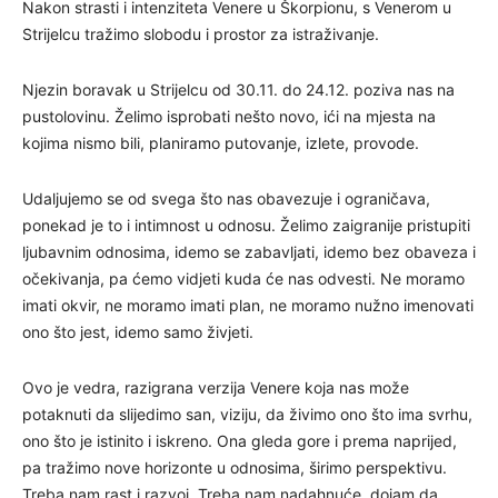
Nakon strasti i intenziteta Venere u Škorpionu, s Venerom u
Strijelcu tražimo slobodu i prostor za istraživanje.
Njezin boravak u Strijelcu od 30.11. do 24.12. poziva nas na
pustolovinu. Želimo isprobati nešto novo, ići na mjesta na
kojima nismo bili, planiramo putovanje, izlete, provode.
Udaljujemo se od svega što nas obavezuje i ograničava,
ponekad je to i intimnost u odnosu. Želimo zaigranije pristupiti
ljubavnim odnosima, idemo se zabavljati, idemo bez obaveza i
očekivanja, pa ćemo vidjeti kuda će nas odvesti. Ne moramo
imati okvir, ne moramo imati plan, ne moramo nužno imenovati
ono što jest, idemo samo živjeti.
Ovo je vedra, razigrana verzija Venere koja nas može
potaknuti da slijedimo san, viziju, da živimo ono što ima svrhu,
ono što je istinito i iskreno. Ona gleda gore i prema naprijed,
pa tražimo nove horizonte u odnosima, širimo perspektivu.
Treba nam rast i razvoj. Treba nam nadahnuće, dojam da