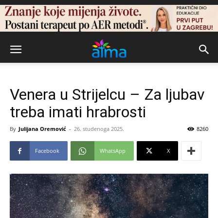
Venera u Strijelcu – Za ljubav
treba imati hrabrosti
By
Julijana Oremović
-
26. studenoga 2025.
8260
Facebook
WhatsApp
X