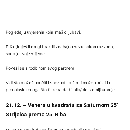
Pogledaj u uvjerenja koja imaš o ljubavi.
Priželjkuješ li drugi brak ili značajnu vezu nakon razvoda,
sada je tvoje vrijeme.
Poveži se s rodbinom svog partnera.
Vidi što možeš naučiti i spoznati, a što ti može koristiti u
pronalasku onoga što ti treba da bi bila/bio sretniji udvoje.
21.12. – Venera u kvadratu sa Saturnom 25′
Strijelca prema 25′ Riba
Venera u kvadratu sa Saturnom postavlja granice i