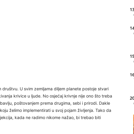
13
14
15
16
om društvu. U svim zemljama diljem planete postoje stvari
ivanja krivice u ljude. No osjećaj krivnje nije ono što treba
20
bavlju, poštovanjem prema drugima, sebi i prirodi. Dakle
 koju želimo implementirati u svoj pojam življenja. Tako da
rojekcija, kada ne radimo nikome nažao, bi trebao biti
21