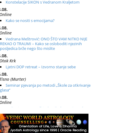
Konstelacije SIKON s Vedranom Kraljetom
.08.
Online
Kako se nositi s emocijama?
.08.
Online
Vedrana Meštrović: ONO ŠTO VAM NITKO NIJE
REKAO O TRAUMI – Kako se osloboditi njezinih
posljedica brže nego što mislite
.08.
Otok Krk
Ljetni DOP retreat – Izvorno stanje sebe
.08.
Tisno (Murter)
Seminar pjevanja po metodi „Škole za otkrivanje
glasa“
.08.
Online
Radionica: Pomagači iz drugih dimenzija Online –
otvoreno za sve
.08.
Zagreb+Online
Osnovni ThetaHealing® tečaj, Zagreb i Online