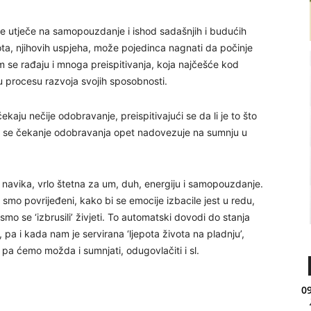
ke utječe na samopouzdanje i ishod sadašnjih i budućih
vota, njihovih uspjeha, može pojedinca nagnati da počinje
m se rađaju i mnoga preispitivanja, koja najčešće kod
u procesu razvoja svojih sposobnosti.
aju nečije odobravanje, preispitivajući se da li je to što
 da se čekanje odobravanja opet nadovezuje na sumnju u
ao navika, vrlo štetna za um, duh, energiju i samopouzdanje.
jer smo povrijeđeni, kako bi se emocije izbacile jest u redu,
mo se ‘izbrusili’ živjeti. To automatski dovodi do stanja
 pa i kada nam je servirana ‘ljepota života na pladnju’,
 pa ćemo možda i sumnjati, odugovlačiti i sl.
09