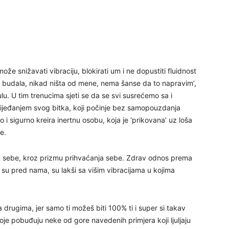
27
29
že snižavati vibraciju, blokirati um i ne dopustiti fluidnost
 sam budala, nikad ništa od mene, nema šanse da to napravim’,
u. U tim trenucima sjeti se da se svi susrećemo sa i
ijeđanjem svog bitka, koji počinje bez samopouzdanja
o i sigurno kreira inertnu osobu, koja je ‘prikovana’ uz loša
e.
30
 u sebe, kroz prizmu prihvaćanja sebe. Zdrav odnos prema
oji su pred nama, su lakši sa višim vibracijama u kojima
31
drugima, jer samo ti možeš biti 100% ti i super si takav
28
koje pobuđuju neke od gore navedenih primjera koji ljuljaju