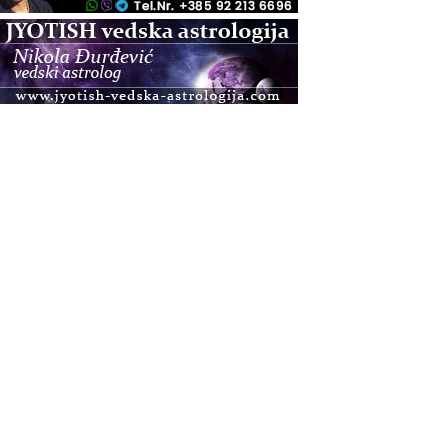
.08.
Zagreb
Osnovna radionica za izscjeljivanje pranom (Basic
Pranic Healing course)
Pula
Access BARS®, otpusti stres
.08.
Pula
Access Energetski Facelift®
.08.
Zagreb
Pjesma srca / Zagreb
Online
Tečaj Višeg Vodstva, razvijanja intuicije i Akaša
zapisa
.08.
Online
Upisi u program Profesionalni hipnoterapeut —
nova generacija kreće 25.08. 2026.
.08.
Online
Postanite Nositelj Vibracije Nove Zemlje