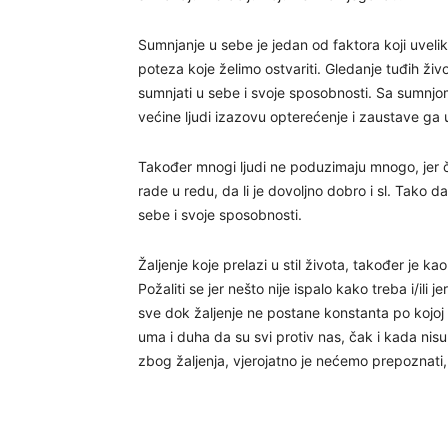
Sumnjanje u sebe je jedan od faktora koji uveli
poteza koje želimo ostvariti. Gledanje tuđih ži
sumnjati u sebe i svoje sposobnosti. Sa sumnjo
većine ljudi izazovu opterećenje i zaustave ga 
Također mnogi ljudi ne poduzimaju mnogo, jer ček
rade u redu, da li je dovoljno dobro i sl. Tako
sebe i svoje sposobnosti.
Žaljenje koje prelazi u stil života, također je k
Požaliti se jer nešto nije ispalo kako treba i/ili 
sve dok žaljenje ne postane konstanta po kojoj s
uma i duha da su svi protiv nas, čak i kada nisu,
zbog žaljenja, vjerojatno je nećemo prepoznati,