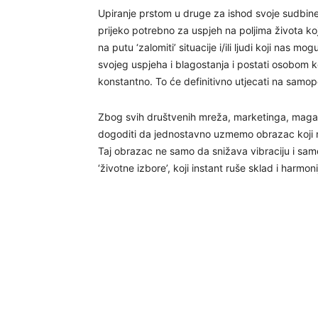
Upiranje prstom u druge za ishod svoje sudbine
prijeko potrebno za uspjeh na poljima života ko
na putu ‘zalomiti’ situacije i/ili ljudi koji nas m
svojeg uspjeha i blagostanja i postati osobom koj
konstantno. To će definitivno utjecati na samop
Zbog svih društvenih mreža, marketinga, magazi
dogoditi da jednostavno uzmemo obrazac koji n
Taj obrazac ne samo da snižava vibraciju i sam
‘životne izbore’, koji instant ruše sklad i harmonij