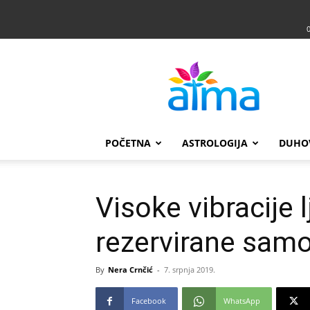
Atma
POČETNA
ASTROLOGIJA
DUHO
Visoke vibracije 
rezervirane samo
By
Nera Crnčić
-
7. srpnja 2019.
Facebook
WhatsApp