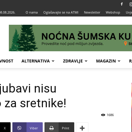
08.08.2026.
O nama
Oglašavajte se na ATMI
Newsletter
Webshop
Uvje
VNOST
ALTERNATIVA
ZDRAVLJE
MAGAZIN
R
ljubavi nisu
 za sretnike!
1686
X
Viber
Print