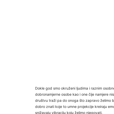
Dokle god smo okruženi ljudima i raznim osobnos
dobronamjerne osobe kao i one čije namjere nis
društvu traži pa do onoga što zapravo želimo bi
dobro znati koje to umne projekcije kreiraju e
snižavaju vibraciju koju želimo njegovati.