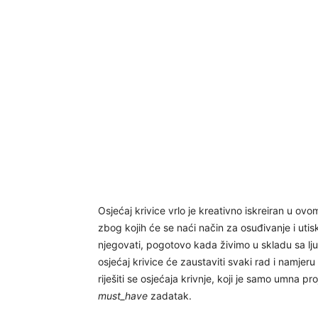
Osjećaj krivice vrlo je kreativno iskreiran u ov
zbog kojih će se naći način za osuđivanje i utisk
njegovati, pogotovo kada živimo u skladu sa lju
osjećaj krivice će zaustaviti svaki rad i namjeru
riješiti se osjećaja krivnje, koji je samo umna p
must_have
zadatak.