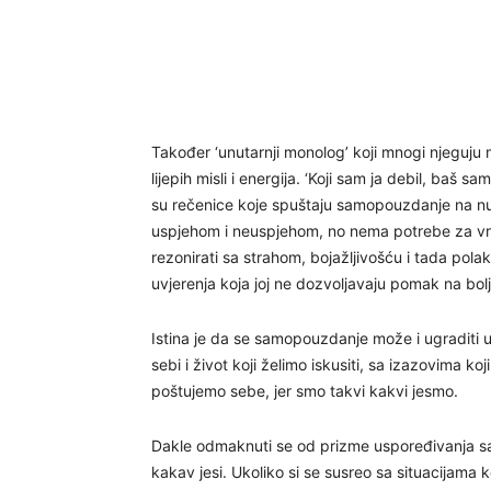
Također ‘unutarnji monolog’ koji mnogi njeguju mo
lijepih misli i energija. ‘Koji sam ja debil, baš
su rečenice koje spuštaju samopouzdanje na nul
uspjehom i neuspjehom, no nema potrebe za vr
rezonirati sa strahom, bojažljivošću i tada polak
uvjerenja koja joj ne dozvoljavaju pomak na bolj
Istina je da se samopouzdanje može i ugraditi
sebi i život koji želimo iskusiti, sa izazovima k
poštujemo sebe, jer smo takvi kakvi jesmo.
Dakle odmaknuti se od prizme uspoređivanja sa 
kakav jesi. Ukoliko si se susreo sa situacijama 