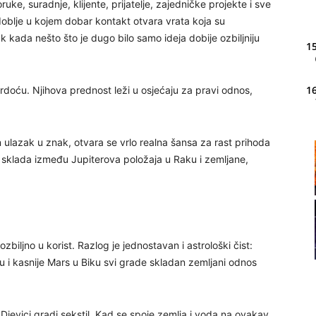
ke, suradnje, klijente, prijatelje, zajedničke projekte i sve
doblje u kojem dobar kontakt otvara vrata koja su
k kada nešto što je dugo bilo samo ideja dobije ozbiljniju
15
16
vrdoću. Njihova prednost leži u osjećaju za pravi odnos,
n ulazak u znak, otvara se vrlo realna šansa za rast prihoda
20
 iz sklada između Jupiterova položaja u Raku i zemljane,
21
22
zbiljno u korist. Razlog je jednostavan i astrološki čist:
u i kasnije Mars u Biku svi grade skladan zemljani odnos
23
Djevici gradi sekstil. Kad se spoje zemlja i voda na ovakav