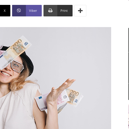
X
Viber
Print