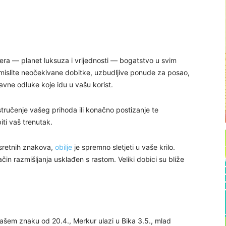
era — planet luksuza i vrijednosti — bogatstvo u svim
amislite neočekivane dobitke, uzbudljive ponude za posao,
ravne odluke koje idu u vašu korist.
tručenje vašeg prihoda ili konačno postizanje te
iti vaš trenutak.
 sretnih znakova,
obilje
je spremno sletjeti u vaše krilo.
in razmišljanja usklađen s rastom. Veliki dobici su bliže
Vašem znaku od 20.4., Merkur ulazi u Bika 3.5., mlad