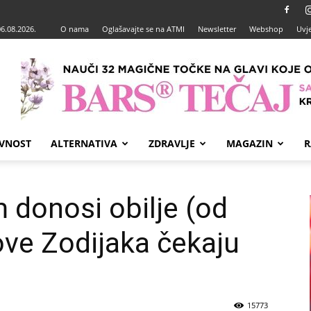
06.08.2026.
O nama
Oglašavajte se na ATMI
Newsletter
Webshop
Uvje
VNOST
ALTERNATIVA
ZDRAVLJE
MAGAZIN
R
 donosi obilje (od
ove Zodijaka čekaju
15773