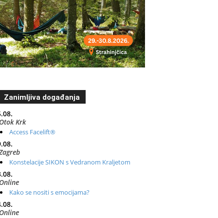
Zanimljiva događanja
.08.
Otok Krk
Access Facelift®
.08.
Zagreb
Konstelacije SIKON s Vedranom Kraljetom
.08.
Online
Kako se nositi s emocijama?
.08.
Online