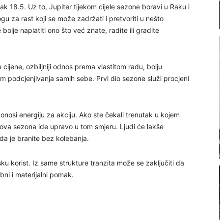
k 18.5. Uz to, Jupiter tijekom cijele sezone boravi u Raku i
u za rast koji se može zadržati i pretvoriti u nešto
olje naplatiti ono što već znate, radite ili gradite
e cijene, ozbiljniji odnos prema vlastitom radu, bolju
m podcjenjivanja samih sebe. Prvi dio sezone služi procjeni
donosi energiju za akciju. Ako ste čekali trenutak u kojem
, ova sezona ide upravo u tom smjeru. Ljudi će lakše
 da je branite bez kolebanja.
ku korist. Iz same strukture tranzita može se zaključiti da
ni i materijalni pomak.