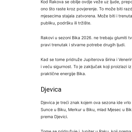
Kod Rakova se obilje ovdje veže uz ljude, preporu
ono što raste kroz povjerenje. To može biti raz
mjesecima stajala zatvorena. Može biti i trenuta
publiku, podršku ili tržište.
Rakovi u sezoni Bika 2026. ne trebaju glumiti t
pravi trenutak i stvarne potrebe drugih ljudi.
Kad se tome pridruže Jupiterova širina i Veneri
i veću sigurnost. To je zaključak koji proizlazi
praktične energije Bika.
Djevica
Djevica je treći znak kojem ova sezona ide vrlo o
Sunce u Biku, Merkur u Biku, mlad Mjesec u Bik
prema Djevici.
Tome se pridružuje i Jupiter u Raku, koji prema 