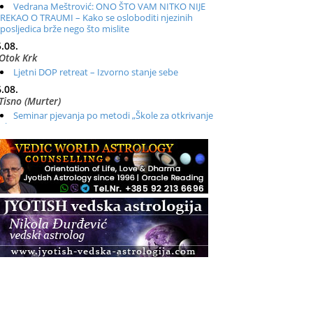
Vedrana Meštrović: ONO ŠTO VAM NITKO NIJE
REKAO O TRAUMI – Kako se osloboditi njezinih
posljedica brže nego što mislite
.08.
Otok Krk
Ljetni DOP retreat – Izvorno stanje sebe
.08.
Tisno (Murter)
Seminar pjevanja po metodi „Škole za otkrivanje
glasa“
.08.
Online
Radionica: Pomagači iz drugih dimenzija Online –
otvoreno za sve
.08.
Zagreb+Online
Osnovni ThetaHealing® tečaj, Zagreb i Online
.08.
Pula
Access BARS®, otpusti stres
.08.
Pula
Access Energetski Facelift®