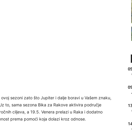
05
09
u ovoj sezoni zato što Jupiter i dalje boravi u Vašem znaku,
. Uz to, sama sezona Bika za Rakove aktivira područje
13
očnih ciljeva, a 19.5. Venera prelazi u Raka i dodatno
orenost prema pomoći koja dolazi kroz odnose.
14