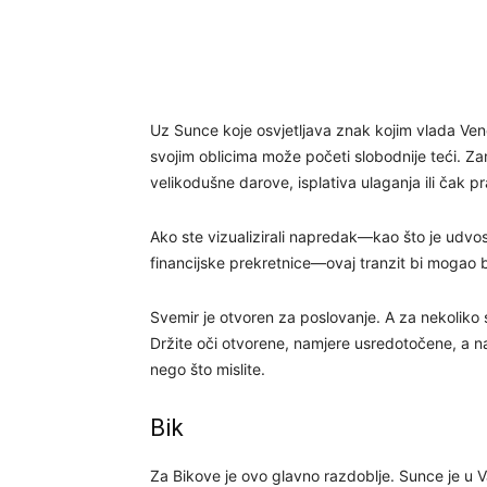
Uz Sunce koje osvjetljava znak kojim vlada Ven
svojim oblicima može početi slobodnije teći. Z
velikodušne darove, isplativa ulaganja ili čak p
Ako ste vizualizirali napredak—kao što je udvos
financijske prekretnice—ovaj tranzit bi mogao b
Svemir je otvoren za poslovanje. A za nekoliko
Držite oči otvorene, namjere usredotočene, a nač
nego što mislite.
Bik
Za Bikove je ovo glavno razdoblje. Sunce je u 