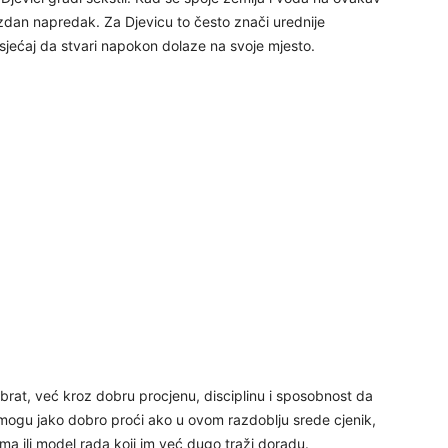
24
ouzdan napredak. Za Djevicu to često znači urednije
i osjećaj da stvari napokon dolaze na svoje mjesto.
26
27
29
30
brat, već kroz dobru procjenu, disciplinu i sposobnost da
e mogu jako dobro proći ako u ovom razdoblju srede cjenik,
31
ma ili model rada koji im već dugo traži doradu.