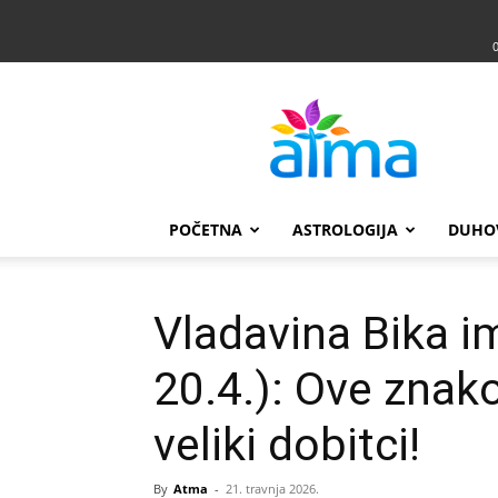
Atma
POČETNA
ASTROLOGIJA
DUHO
Vladavina Bika im
20.4.): Ove znak
veliki dobitci!
By
Atma
-
21. travnja 2026.