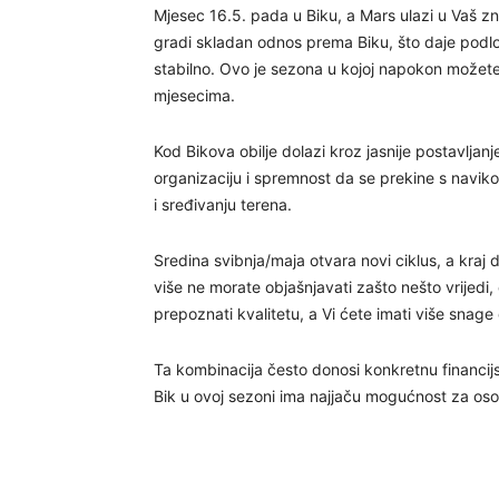
Mjesec 16.5. pada u Biku, a Mars ulazi u Vaš zna
gradi skladan odnos prema Biku, što daje podlog
stabilno. Ovo je sezona u kojoj napokon možete b
mjesecima.
Kod Bikova obilje dolazi kroz jasnije postavljanj
organizaciju i spremnost da se prekine s naviko
i sređivanju terena.
Sredina svibnja/maja otvara novi ciklus, a kraj 
više ne morate objašnjavati zašto nešto vrijedi
prepoznati kvalitetu, a Vi ćete imati više snage
Ta kombinacija često donosi konkretnu financijs
Bik u ovoj sezoni ima najjaču mogućnost za osob