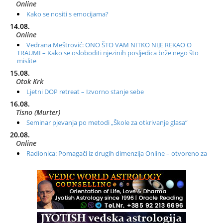
Online
Kako se nositi s emocijama?
14.08.
Online
Vedrana Meštrović: ONO ŠTO VAM NITKO NIJE REKAO O
TRAUMI – Kako se osloboditi njezinih posljedica brže nego što
mislite
15.08.
Otok Krk
Ljetni DOP retreat – Izvorno stanje sebe
16.08.
Tisno (Murter)
Seminar pjevanja po metodi „Škole za otkrivanje glasa“
20.08.
Online
Radionica: Pomagači iz drugih dimenzija Online – otvoreno za
sve
21.08.
Zagreb+Online
Osnovni ThetaHealing® tečaj, Zagreb i Online
22.08.
Pula