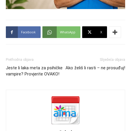
Facebook
WhatsApp
X
Prethodna objava
Slijedeća objava
Jeste li laka meta za psihičke
Ako želiš li rasti – ne prosuđuj!
vampire? Provjerite OVAKO!