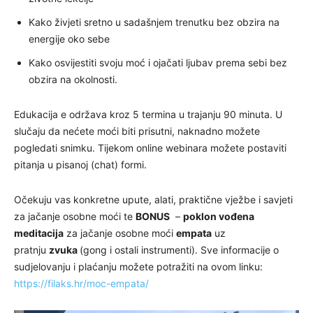
Kako živjeti sretno u sadašnjem trenutku bez obzira na
energije oko sebe
Kako osvijestiti svoju moć i ojačati ljubav prema sebi bez
obzira na okolnosti.
Edukacija e održava kroz 5 termina u trajanju 90 minuta. U
slučaju da nećete moći biti prisutni, naknadno možete
pogledati snimku. Tijekom online webinara možete postaviti
pitanja u pisanoj (chat) formi.
Očekuju vas konkretne upute, alati, praktične vježbe i savjeti
za jačanje osobne moći te
BONUS
–
poklon vođena
meditacija
za jačanje osobne moći
empata
uz
pratnju
zvuka
(gong i ostali instrumenti). Sve informacije o
sudjelovanju i plaćanju možete potražiti na ovom linku:
https://filaks.hr/moc-empata/