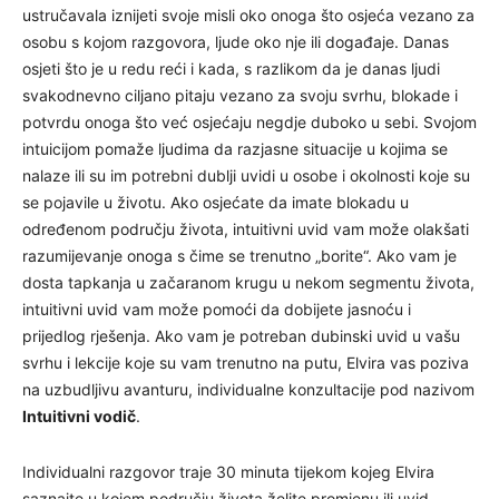
ustručavala iznijeti svoje misli oko onoga što osjeća vezano za
osobu s kojom razgovora, ljude oko nje ili događaje. Danas
osjeti što je u redu reći i kada, s razlikom da je danas ljudi
svakodnevno ciljano pitaju vezano za svoju svrhu, blokade i
potvrdu onoga što već osjećaju negdje duboko u sebi. Svojom
intuicijom pomaže ljudima da razjasne situacije u kojima se
nalaze ili su im potrebni dublji uvidi u osobe i okolnosti koje su
se pojavile u životu. Ako osjećate da imate blokadu u
određenom području života, intuitivni uvid vam može olakšati
razumijevanje onoga s čime se trenutno „borite“. Ako vam je
dosta tapkanja u začaranom krugu u nekom segmentu života,
intuitivni uvid vam može pomoći da dobijete jasnoću i
prijedlog rješenja. Ako vam je potreban dubinski uvid u vašu
svrhu i lekcije koje su vam trenutno na putu, Elvira vas poziva
na uzbudljivu avanturu, individualne konzultacije pod nazivom
Intuitivni vodič
.
Individualni razgovor traje 30 minuta tijekom kojeg Elvira
saznajte u kojem području života želite promjenu ili uvid.