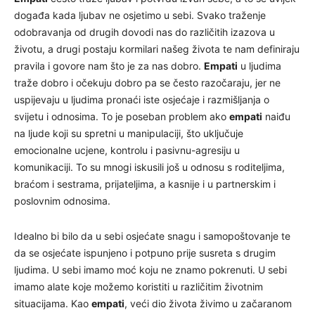
događa kada ljubav ne osjetimo u sebi. Svako traženje
odobravanja od drugih dovodi nas do različitih izazova u
životu, a drugi postaju kormilari našeg života te nam definiraju
pravila i govore nam što je za nas dobro.
Empati
u ljudima
traže dobro i očekuju dobro pa se često razočaraju, jer ne
uspijevaju u ljudima pronaći iste osjećaje i razmišljanja o
svijetu i odnosima. To je poseban problem ako
empati
naiđu
na ljude koji su spretni u manipulaciji, što uključuje
emocionalne ucjene, kontrolu i pasivnu-agresiju u
komunikaciji. To su mnogi iskusili još u odnosu s roditeljima,
braćom i sestrama, prijateljima, a kasnije i u partnerskim i
poslovnim odnosima.
Idealno bi bilo da u sebi osjećate snagu i samopoštovanje te
da se osjećate ispunjeno i potpuno prije susreta s drugim
ljudima. U sebi imamo moć koju ne znamo pokrenuti. U sebi
imamo alate koje možemo koristiti u različitim životnim
situacijama. Kao
empati
, veći dio života živimo u začaranom