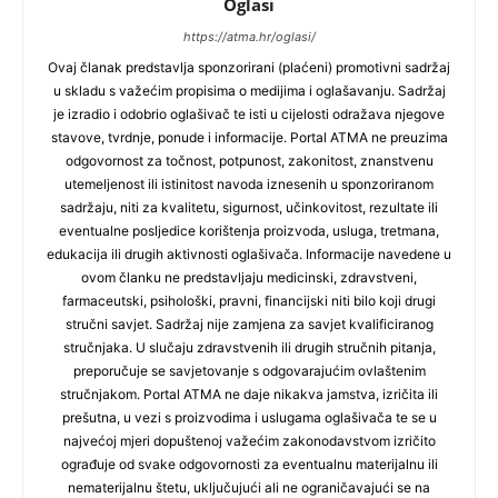
Oglasi
https://atma.hr/oglasi/
Ovaj članak predstavlja sponzorirani (plaćeni) promotivni sadržaj
u skladu s važećim propisima o medijima i oglašavanju. Sadržaj
je izradio i odobrio oglašivač te isti u cijelosti odražava njegove
stavove, tvrdnje, ponude i informacije. Portal ATMA ne preuzima
odgovornost za točnost, potpunost, zakonitost, znanstvenu
utemeljenost ili istinitost navoda iznesenih u sponzoriranom
sadržaju, niti za kvalitetu, sigurnost, učinkovitost, rezultate ili
eventualne posljedice korištenja proizvoda, usluga, tretmana,
edukacija ili drugih aktivnosti oglašivača. Informacije navedene u
ovom članku ne predstavljaju medicinski, zdravstveni,
farmaceutski, psihološki, pravni, financijski niti bilo koji drugi
stručni savjet. Sadržaj nije zamjena za savjet kvalificiranog
stručnjaka. U slučaju zdravstvenih ili drugih stručnih pitanja,
preporučuje se savjetovanje s odgovarajućim ovlaštenim
stručnjakom. Portal ATMA ne daje nikakva jamstva, izričita ili
prešutna, u vezi s proizvodima i uslugama oglašivača te se u
najvećoj mjeri dopuštenoj važećim zakonodavstvom izričito
ograđuje od svake odgovornosti za eventualnu materijalnu ili
nematerijalnu štetu, uključujući ali ne ograničavajući se na