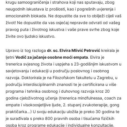
krugu samoograničenja i strahova koji nas sputavaju, zbog
neugodnih iskustava iz prošlosti, kao i pogrešnih uvjerenja i
emocionalnih blokada. Ne dopustite da sve to obilježi cijeli vaš
život! Ne dopustite da vas osjećaj nepravde odvrati od vašeg
pravog puta i životnog iskustva i vaše prave svrhe zbog koje
živite ovo ljudsko iskustvo.
Upravo iz tog razloga
dr. sc. Elvira Mlivić Petrović
kreirala je
ljetni
Vodič za jačanje osobne moći empata
. Elvira je
trenerica svjesnog života i uspjeha s 23-godišnjim iskustvom u
savjetovanju i edukaciji u području poslovnog i osobnog
razvoja. Doktorirala je na Filozofskom fakultetu u Zagrebu, u
području interdisciplinarnih znanosti te je certificirana u više
programa i tehnika osobnog i duhovnog razvoja kroz 20
godina cjeloživotnog učenja (trenerica mindfulnessa, coach za
empate i visokoosjetljive ljude, 2. stupanj zvukoterapije, gong
praktičarka…) U svoju edukaciju uložila je preko 30 godina te
je surađivala s preko 800 pravnih osoba i tisućama fizičkih
osoba kroz programe edukacije i individualne konzultacije.