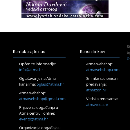
Access BARS®, otpusti stres
23.08.
Pula
Access Energetski Facelift®
24.08.
Zagreb
Pjesma srca / Zagreb
Online
S
Tečaj Višeg Vodstva, razvijanja intuicije i Akaša zapisa
Kontaktirajte nas
Korisni linkovi
b
26.08.
D
Online
Općenite informacije:
Atma webshop:
Postanite Nositelj Vibracije Nove Zemlje
info@atma.hr
atmawebshop.com
27.08.
Oglašavanje na Atma
Snimke radionica i
Visoko
kanalima:
oglasi@atma.hr
predavanja:
Alemka Dauskardt – Jednodnevna radionica sistemskih
konstelacija
atmazon.hr
Atma webshop:
29.08.
atmawebshop@gmail.com
Vedska renesansa:
Zagreb
atmaveda.hr
Prijave za događanja u
HOD PO ŽERAVICI – Seminar koji mijenja tijelo, duh i um
SoulFest – Festival glazbe, mudrosti i zajedništva
Atma centru i online:
events@atma.hr
Radoboj
Noćna šumska kupka
Organizacija događaja u