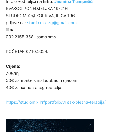
Info o voditeljici na linku:
Jasmina Trampetić
SVAKOG PONEDJELJKA 19-21H
STUDIO MIX @ KOPRIVA, ILICA 196
prijave na:
studio.mix.zg@gmail.com
ili na
092 2155 358- samo sms
POČETAK 07.10.2024.
Cijena:
70€/mj
50€ za majke s malodobnom djecom
40€ za samohranog roditelja
https://studiomix.hr/portfolio/vrisak-plesna-terapija/