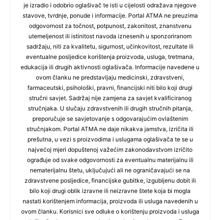
je izradio i odobrio oglašivač te isti u cijelosti odražava njegove
stavove, tvrdnje, ponude i informacije. Portal ATMA ne preuzima
odgovornost za točnost, potpunost, zakonitost, znanstvenu
utemeljenost ili istinitost navoda iznesenih u sponzoriranom
sadržaju, niti za kvalitetu, sigurnost, učinkovitost, rezultate ili
eventualne posljedice korištenja proizvoda, usluga, tretmana,
edukacija ili drugih aktivnosti oglašivača. Informacije navedene u
ovom članku ne predstavljaju medicinski, zdravstveni,
farmaceutski, psihološki, pravni, financijski niti bilo koji drugi
stručni savjet. Sadržaj nije zamjena za savjet kvalificiranog
stručnjaka. U slučaju zdravstvenih ili drugih stručnih pitanja,
preporučuje se savjetovanje s odgovarajućim ovlaštenim
stručnjakom. Portal ATMA ne daje nikakva jamstva, izričita ili
prešutna, u vezi s proizvodima i uslugama oglašivača te se u
najvećoj mjeri dopuštenoj važećim zakonodavstvom izričito
ograđuje od svake odgovornosti za eventualnu materijalnu ili
nematerijalnu štetu, uključujući ali ne ograničavajući se na
zdravstvene posljedice, financijske gubitke, izgubljenu dobit ili
bilo koji drugi oblik izravne ili neizravne štete koja bi mogla
nastati korištenjem informacija, proizvoda ili usluga navedenih u
ovom članku. Korisnici sve odluke o korištenju proizvoda i usluga