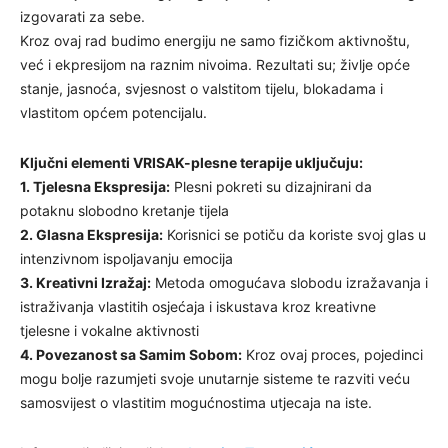
izgovarati za sebe.
Kroz ovaj rad budimo energiju ne samo fizičkom aktivnoštu,
već i ekpresijom na raznim nivoima. Rezultati su; življe opće
stanje, jasnoća, svjesnost o valstitom tijelu, blokadama i
vlastitom općem potencijalu.
Ključni elementi VRISAK-plesne terapije uključuju:
1. Tjelesna Ekspresija:
Plesni pokreti su dizajnirani da
potaknu slobodno kretanje tijela
2. Glasna Ekspresija:
Korisnici se potiču da koriste svoj glas u
intenzivnom ispoljavanju emocija
3. Kreativni Izražaj:
Metoda omogućava slobodu izražavanja i
istraživanja vlastitih osjećaja i iskustava kroz kreativne
tjelesne i vokalne aktivnosti
4. Povezanost sa Samim Sobom:
Kroz ovaj proces, pojedinci
mogu bolje razumjeti svoje unutarnje sisteme te razviti veću
samosvijest o vlastitim mogućnostima utjecaja na iste.