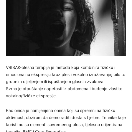
VRISAK-plesna terapija je metoda koja kombinira fizičku i
emocionalnu ekspresiju kroz ples i vokalno izražavanje; bilo to
grupnim dijeljenjem ili ispuštanjem glasnih zvukova.
Svrha je otpuštanje napetosti iz abdomena i buđenje vlastite
vokalno/fizičke ekspresije.
Radionica je namijenjena onima koji su spremni na fizičku
aktivnost, obzirom da ćemo raditi dosta s tijelom. Tehnike koje
koristimo su elementi suvremenog plesa, tjelesno orijentirana
terapija, BMC i Core Energetics.