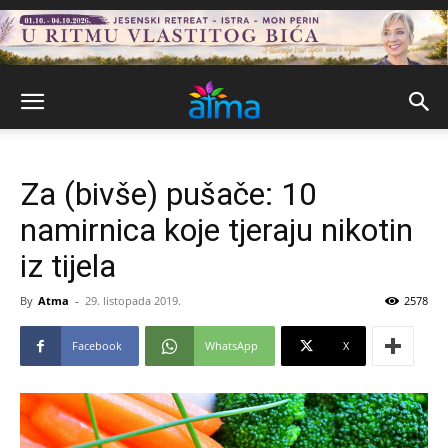
Za (bivše) pušače: 10
namirnica koje tjeraju nikotin
iz tijela
By
Atma
-
29. listopada 2019.
2578
Facebook
WhatsApp
X