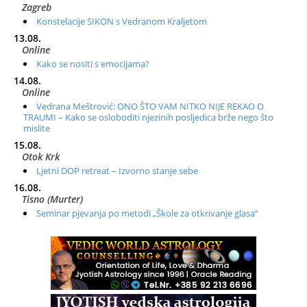
Zagreb
Konstelacije SIKON s Vedranom Kraljetom
13.08.
Online
Kako se nositi s emocijama?
14.08.
Online
Vedrana Meštrović: ONO ŠTO VAM NITKO NIJE REKAO O
TRAUMI – Kako se osloboditi njezinih posljedica brže nego što
mislite
15.08.
Otok Krk
Ljetni DOP retreat – Izvorno stanje sebe
16.08.
Tisno (Murter)
Seminar pjevanja po metodi „Škole za otkrivanje glasa“
20.08.
Online
Radionica: Pomagači iz drugih dimenzija Online – otvoreno za
sve
21.08.
Zagreb+Online