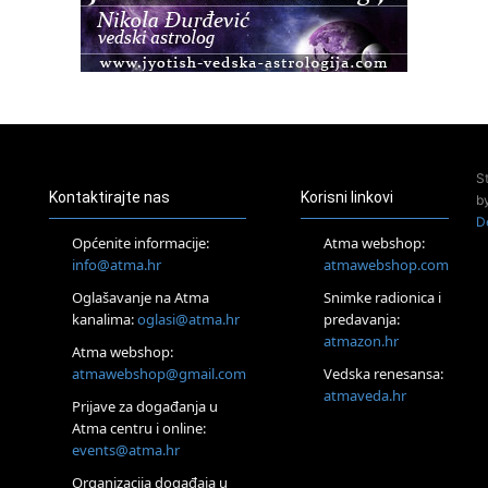
Osnovni ThetaHealing® tečaj, Zagreb i Online
22.08.
Pula
Access BARS®, otpusti stres
23.08.
Pula
Access Energetski Facelift®
24.08.
S
Zagreb
Kontaktirajte nas
Korisni linkovi
b
Pjesma srca / Zagreb
D
Online
Općenite informacije:
Atma webshop:
Tečaj Višeg Vodstva, razvijanja intuicije i Akaša zapisa
info@atma.hr
atmawebshop.com
26.08.
Oglašavanje na Atma
Snimke radionica i
Online
kanalima:
oglasi@atma.hr
predavanja:
Postanite Nositelj Vibracije Nove Zemlje
atmazon.hr
27.08.
Atma webshop:
Visoko
atmawebshop@gmail.com
Vedska renesansa:
Alemka Dauskardt – Jednodnevna radionica sistemskih
atmaveda.hr
Prijave za događanja u
konstelacija
Atma centru i online:
29.08.
events@atma.hr
Zagreb
HOD PO ŽERAVICI – Seminar koji mijenja tijelo, duh i um
Organizacija događaja u