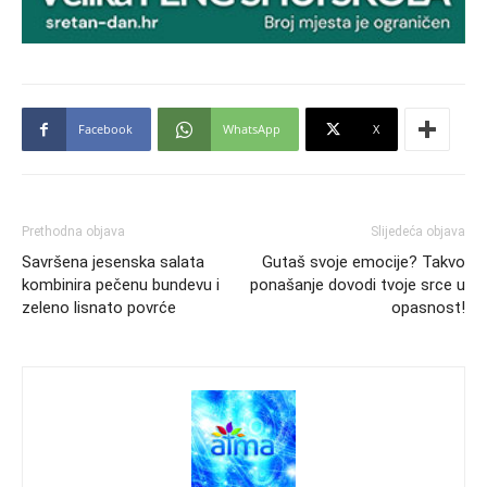
Facebook
WhatsApp
X
Prethodna objava
Slijedeća objava
Savršena jesenska salata
Gutaš svoje emocije? Takvo
kombinira pečenu bundevu i
ponašanje dovodi tvoje srce u
zeleno lisnato povrće
opasnost!