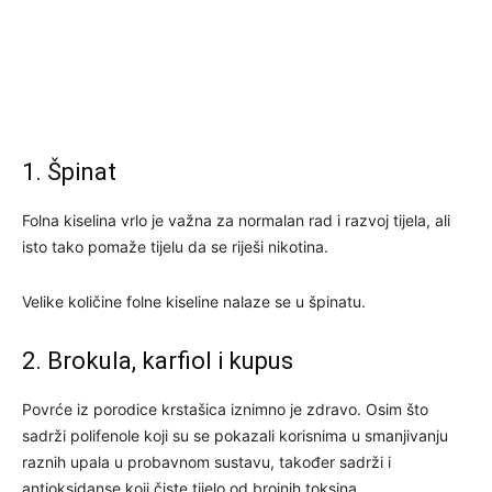
1. Špinat
Folna kiselina vrlo je važna za normalan rad i razvoj tijela, ali
isto tako pomaže tijelu da se riješi nikotina.
Velike količine folne kiseline nalaze se u špinatu.
2. Brokula, karfiol i kupus
Povrće iz porodice krstašica iznimno je zdravo. Osim što
sadrži polifenole koji su se pokazali korisnima u smanjivanju
raznih upala u probavnom sustavu, također sadrži i
antioksidanse koji čiste tijelo od brojnih toksina.