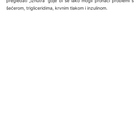
pregledati „iznutra“ gdje bi se lako mogli pronaći problemi s
šećerom, trigliceridima, krvnim tlakom i inzulinom.