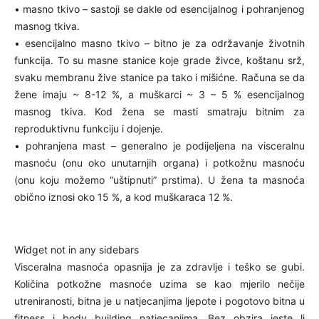
• masno tkivo – sastoji se dakle od esencijalnog i pohranjenog
masnog tkiva.
• esencijalno masno tkivo – bitno je za održavanje životnih
funkcija. To su masne stanice koje grade živce, koštanu srž,
svaku membranu žive stanice pa tako i mišićne. Računa se da
žene imaju ~ 8-12 %, a muškarci ~ 3 – 5 % esencijalnog
masnog tkiva. Kod žena se masti smatraju bitnim za
reproduktivnu funkciju i dojenje.
• pohranjena mast – generalno je podijeljena na visceralnu
masnoću (onu oko unutarnjih organa) i potkožnu masnoću
(onu koju možemo “uštipnuti” prstima). U žena ta masnoća
obično iznosi oko 15 %, a kod muškaraca 12 %.
Widget not in any sidebars
Visceralna masnoća opasnija je za zdravlje i teško se gubi.
Količina potkožne masnoće uzima se kao mjerilo nečije
utreniranosti, bitna je u natjecanjima ljepote i pogotovo bitna u
fitness i body building natjecanjima. Bez obzira jeste li