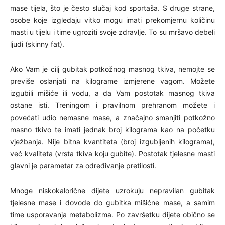
mase tijela, što je često slučaj kod sportaša. S druge strane,
osobe koje izgledaju vitko mogu imati prekomjernu količinu
masti u tijelu i time ugroziti svoje zdravlje. To su mršavo debeli
ljudi (skinny fat).
Ako Vam je cilj gubitak potkožnog masnog tkiva, nemojte se
previše oslanjati na kilograme izmjerene vagom. Možete
izgubili mišiće ili vodu, a da Vam postotak masnog tkiva
ostane isti. Treningom i pravilnom prehranom možete i
povećati udio nemasne mase, a značajno smanjiti potkožno
masno tkivo te imati jednak broj kilograma kao na početku
vježbanja. Nije bitna kvantiteta (broj izgubljenih kilograma),
već kvaliteta (vrsta tkiva koju gubite). Postotak tjelesne masti
glavni je parametar za određivanje pretilosti.
Mnoge niskokalorične dijete uzrokuju nepravilan gubitak
tjelesne mase i dovode do gubitka mišićne mase, a samim
time usporavanja metabolizma. Po završetku dijete obično se