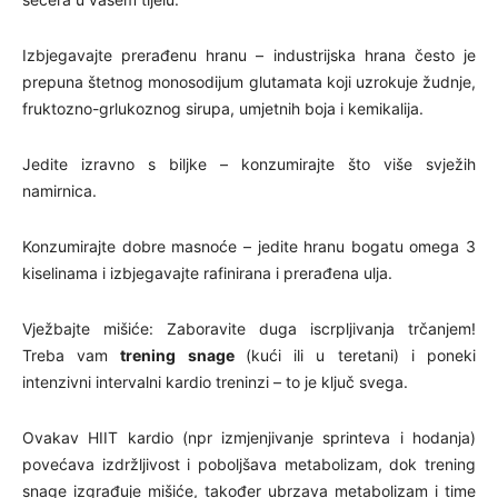
Izbjegavajte prerađenu hranu – industrijska hrana često je
prepuna štetnog monosodijum glutamata koji uzrokuje žudnje,
fruktozno-grlukoznog sirupa, umjetnih boja i kemikalija.
Jedite izravno s biljke – konzumirajte što više svježih
namirnica.
Konzumirajte dobre masnoće – jedite hranu bogatu omega 3
kiselinama i izbjegavajte rafinirana i prerađena ulja.
Vježbajte mišiće: Zaboravite duga iscrpljivanja trčanjem!
Treba vam
trening snage
(kući ili u teretani) i poneki
intenzivni intervalni kardio treninzi – to je ključ svega.
Ovakav HIIT kardio (npr izmjenjivanje sprinteva i hodanja)
povećava izdržljivost i poboljšava metabolizam, dok trening
snage izgrađuje mišiće, također ubrzava metabolizam i time