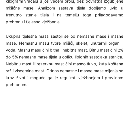
kilogrami vraćaju u još većem broju, bez povratka izgubljene
mišićne mase. Analizom sastava tijela dobijemo uvid u
trenutno stanje tijela i na temelju toga prilagođavamo
prehranu i tjelesno vježbanje.
Ukupna tjelesna masa sastoji se od nemasne mase i masne
mase. Nemasnu masu tvore mišići, skelet, unutarnji organi i
voda. Masnu masu čini bitna i nebitna mast. Bitnu mast čini 2%
do 5% nemasne mase tijela u obliku lipidnih sastojaka stanica.
Nebitnu mast ili rezervnu mast čini masno tkivo, žuta koštana
srž i visceralna mast. Odnos nemasne i masne mase mijenja se
kroz život i moguće ga je regulirati vježbanjem i pravilnom
prehranom.