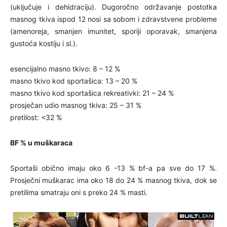
(uključuje i dehidraciju). Dugoročno održavanje postotka
masnog tkiva ispod 12 nosi sa sobom i zdravstvene probleme
(amenoreja, smanjen imunitet, sporiji oporavak, smanjena
gustoća kostiju i sl.).
esencijalno masno tkivo: 8 – 12 %
masno tkivo kod sportašica: 13 – 20 %
masno tkivo kod sportašica rekreativki: 21 – 24 %
prosječan udio masnog tkiva: 25 – 31 %
pretilost: <32 %
BF % u muškaraca
Sportaši obično imaju oko 6 -13 % bf-a pa sve do 17 %.
Prosječni muškarac ima oko 18 do 24 % masnog tkiva, dok se
pretilima smatraju oni s preko 24 % masti.