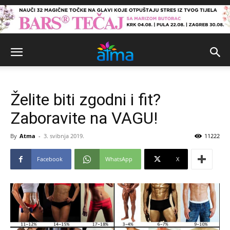
Želite biti zgodni i fit?
Zaboravite na VAGU!
By
Atma
-
3. svibnja 2019.
11222
Facebook
WhatsApp
X