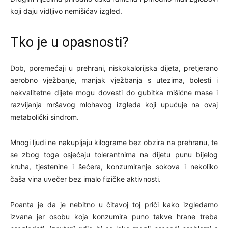
koji daju vidljivo nemišićav izgled.
Tko je u opasnosti?
Dob, poremećaji u prehrani, niskokalorijska dijeta, pretjerano
aerobno vježbanje, manjak vježbanja s utezima, bolesti i
nekvalitetne dijete mogu dovesti do gubitka mišićne mase i
razvijanja mršavog mlohavog izgleda koji upućuje na ovaj
metabolički sindrom.
Mnogi ljudi ne nakupljaju kilograme bez obzira na prehranu, te
se zbog toga osjećaju tolerantnima na dijetu punu bijelog
kruha, tjestenine i šećera, konzumiranje sokova i nekoliko
čaša vina uvečer bez imalo fizičke aktivnosti.
Poanta je da je nebitno u čitavoj toj priči kako izgledamo
izvana jer osobu koja konzumira puno takve hrane treba