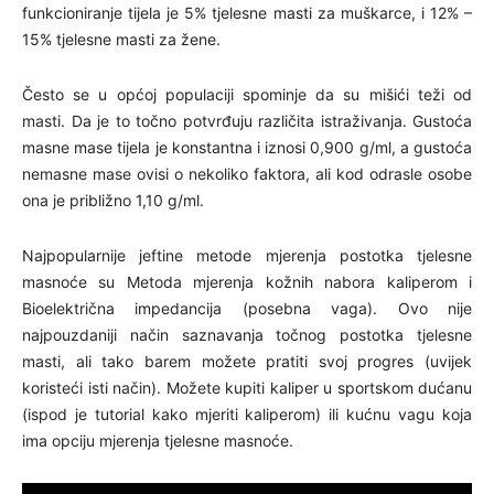
funkcioniranje tijela je 5% tjelesne masti za muškarce, i 12% –
15% tjelesne masti za žene.
Često se u općoj populaciji spominje da su mišići teži od
masti. Da je to točno potvrđuju različita istraživanja. Gustoća
masne mase tijela je konstantna i iznosi 0,900 g/ml, a gustoća
nemasne mase ovisi o nekoliko faktora, ali kod odrasle osobe
ona je približno 1,10 g/ml.
Najpopularnije jeftine metode mjerenja postotka tjelesne
masnoće su Metoda mjerenja kožnih nabora kaliperom i
Bioelektrična impedancija (posebna vaga). Ovo nije
najpouzdaniji način saznavanja točnog postotka tjelesne
masti, ali tako barem možete pratiti svoj progres (uvijek
koristeći isti način). Možete kupiti kaliper u sportskom dućanu
(ispod je tutorial kako mjeriti kaliperom) ili kućnu vagu koja
ima opciju mjerenja tjelesne masnoće.