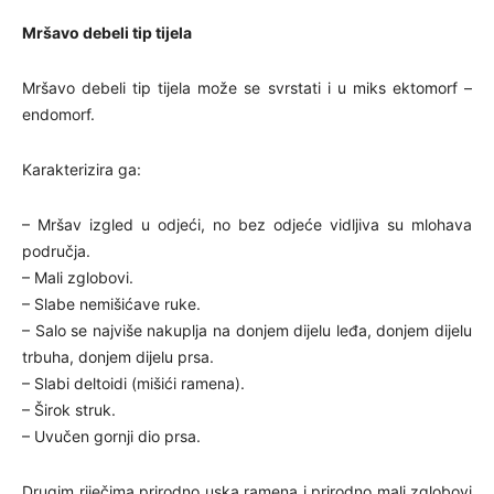
Mršavo debeli tip tijela
Mršavo debeli tip tijela može se svrstati i u miks ektomorf –
endomorf.
Karakterizira ga:
– Mršav izgled u odjeći, no bez odjeće vidljiva su mlohava
područja.
– Mali zglobovi.
– Slabe nemišićave ruke.
– Salo se najviše nakuplja na donjem dijelu leđa, donjem dijelu
trbuha, donjem dijelu prsa.
– Slabi deltoidi (mišići ramena).
– Širok struk.
– Uvučen gornji dio prsa.
Drugim riječima prirodno uska ramena i prirodno mali zglobovi