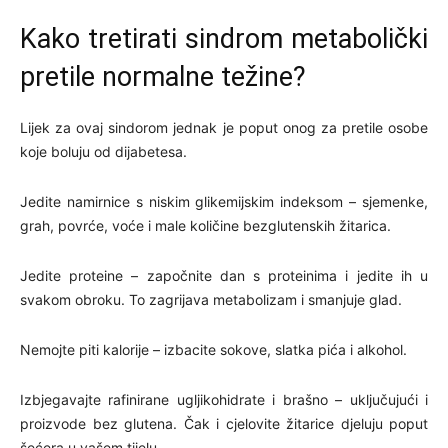
Kako tretirati sindrom metabolički
pretile normalne težine?
Lijek za ovaj sindorom jednak je poput onog za pretile osobe
koje boluju od dijabetesa.
Jedite namirnice s niskim glikemijskim indeksom – sjemenke,
grah, povrće, voće i male količine bezglutenskih žitarica.
Jedite proteine – započnite dan s proteinima i jedite ih u
svakom obroku. To zagrijava metabolizam i smanjuje glad.
Nemojte piti kalorije – izbacite sokove, slatka pića i alkohol.
Izbjegavajte rafinirane ugljikohidrate i brašno – uključujući i
proizvode bez glutena. Čak i cjelovite žitarice djeluju poput
šećera u vašem tijelu.