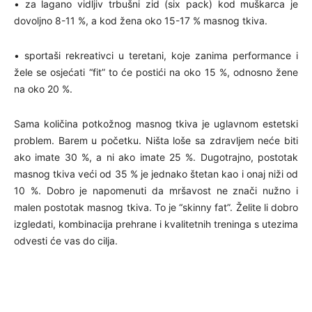
• za lagano vidljiv trbušni zid (six pack) kod muškarca je
dovoljno 8-11 %, a kod žena oko 15-17 % masnog tkiva.
• sportaši rekreativci u teretani, koje zanima performance i
žele se osjećati “fit” to će postići na oko 15 %, odnosno žene
na oko 20 %.
Sama količina potkožnog masnog tkiva je uglavnom estetski
problem. Barem u početku. Ništa loše sa zdravljem neće biti
ako imate 30 %, a ni ako imate 25 %. Dugotrajno, postotak
masnog tkiva veći od 35 % je jednako štetan kao i onaj niži od
10 %. Dobro je napomenuti da mršavost ne znači nužno i
malen postotak masnog tkiva. To je “skinny fat”. Želite li dobro
izgledati, kombinacija prehrane i kvalitetnih treninga s utezima
odvesti će vas do cilja.