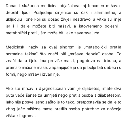
Danas i službena medicina objašnjava taj fenomen mršavo-
debelih ljudi. Posljednje činjenice su čak i alarmantne, a
uključuju i one koji su dosad živjeli nezdravo, a vitke su linije
jer i i dalje možete biti mršavi, a istovremeno bolesni i
metabolički pretili, što može biti jako zavaravajuće.
Medicinski naziv za ovaj sindrom je „metabolički pretila
normalna težina“ što znači biti „mršava debela“ osoba. To
znači da u tijelu ima previše masti, pogotovo na trbuhu, a
premalo mišićne mase. Zapanjujuće je da je bolje biti debeo i u
formi, nego mršav i izvan nje.
Ako ste mršavi i dijagnosticiran vam je dijabetes, imate dva
puta veće šanse za umrijeti nego pretila osoba s dijabetesom.
Iako nije posve jasno zašto je to tako, pretpostavlja se da je to
zbog jače mišićne mase pretilih osoba potrebne za nošenje
viška kilograma.