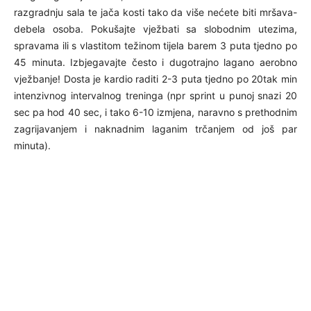
razgradnju sala te jača kosti tako da više nećete biti mršava-
debela osoba. Pokušajte vježbati sa slobodnim utezima,
spravama ili s vlastitom težinom tijela barem 3 puta tjedno po
45 minuta. Izbjegavajte često i dugotrajno lagano aerobno
vježbanje! Dosta je kardio raditi 2-3 puta tjedno po 20tak min
intenzivnog intervalnog treninga (npr sprint u punoj snazi 20
sec pa hod 40 sec, i tako 6-10 izmjena, naravno s prethodnim
zagrijavanjem i naknadnim laganim trčanjem od još par
minuta).