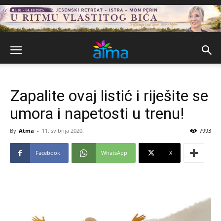
Zapalite ovaj listić i riješite se
umora i napetosti u trenu!
By
Atma
-
11. svibnja 2020.
7993
Facebook
WhatsApp
X