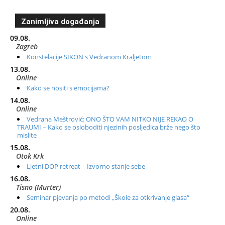
Zanimljiva događanja
09.08.
Zagreb
Konstelacije SIKON s Vedranom Kraljetom
13.08.
Online
Kako se nositi s emocijama?
14.08.
Online
Vedrana Meštrović: ONO ŠTO VAM NITKO NIJE REKAO O
TRAUMI – Kako se osloboditi njezinih posljedica brže nego što
mislite
15.08.
Otok Krk
Ljetni DOP retreat – Izvorno stanje sebe
16.08.
Tisno (Murter)
Seminar pjevanja po metodi „Škole za otkrivanje glasa“
20.08.
Online