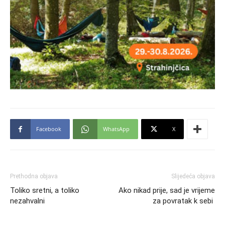
Facebook
WhatsApp
X
Prethodna objava
Slijedeća objava
Toliko sretni, a toliko
Ako nikad prije, sad je vrijeme
nezahvalni
za povratak k sebi