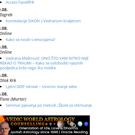
Access Facelift®
.08.
Zagreb
Konstelacije SIKON s Vedranom Kraljetom
.08.
Online
Kako se nositi s emocijama?
.08.
Online
Vedrana Meštrović: ONO ŠTO VAM NITKO NIJE
REKAO O TRAUMI – Kako se osloboditi njezinih
posljedica brže nego što mislite
.08.
Otok Krk
Ljetni DOP retreat – Izvorno stanje sebe
.08.
Tisno (Murter)
Seminar pjevanja po metodi „Škole za otkrivanje
glasa“
.08.
Online
Radionica: Pomagači iz drugih dimenzija Online –
otvoreno za sve