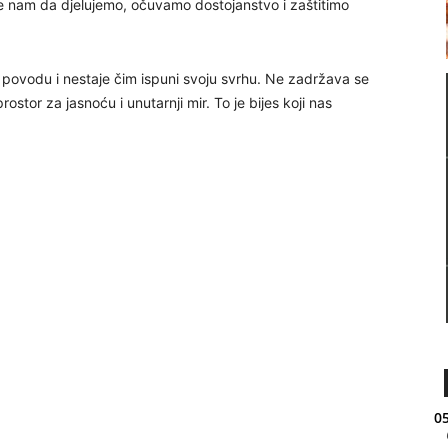
e nam da djelujemo, očuvamo dostojanstvo i zaštitimo
povodu i nestaje čim ispuni svoju svrhu. Ne zadržava se
stor za jasnoću i unutarnji mir. To je bijes koji nas
05