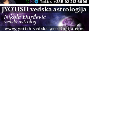
.08.
Zagreb+Online
Osnovni ThetaHealing® tečaj, Zagreb i Online
.08.
Pula
Access BARS®, otpusti stres
.08.
Pula
Access Energetski Facelift®
.08.
Zagreb
Pjesma srca / Zagreb
Online
Tečaj Višeg Vodstva, razvijanja intuicije i Akaša
zapisa
.08.
Online
Postanite Nositelj Vibracije Nove Zemlje
.08.
Visoko
Alemka Dauskardt – Jednodnevna radionica
sistemskih konstelacija