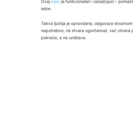
Ovaj
bijes
je funkcionalan i osnažujući – pomaž
sebe.
Takva ljutnja je opravdana, odgovara stvarnom 
nepotrebno, ne stvara ogorčenost, već otvara pro
pokreće, a ne uništava.