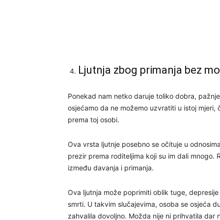
Ljutnja zbog primanja bez m
Ponekad nam netko daruje toliko dobra, pažnj
osjećamo da ne možemo uzvratiti u istoj mjeri, č
prema toj osobi.
Ova vrsta ljutnje posebno se očituje u odnosima 
prezir prema roditeljima koji su im dali mnogo.
između davanja i primanja.
Ova ljutnja može poprimiti oblik tuge, depresije
smrti. U takvim slučajevima, osoba se osjeća dužn
zahvalila dovoljno. Možda nije ni prihvatila dar n