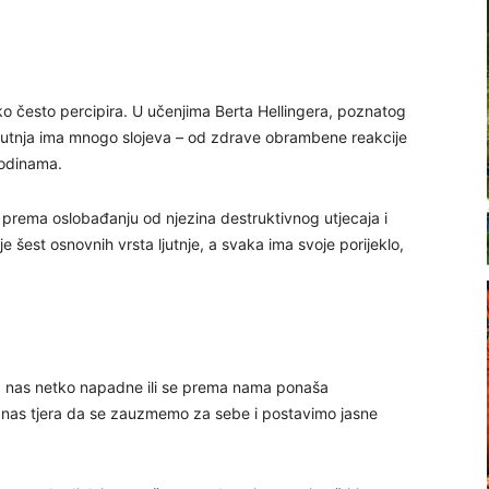
ako često percipira. U učenjima Berta Hellingera, poznatog
a ljutnja ima mnogo slojeva – od zdrave obrambene reakcije
godinama.
k prema oslobađanju od njezina destruktivnog utjecaja i
e šest osnovnih vrsta ljutnje, a svaka ima svoje porijeklo,
ada nas netko napadne ili se prema nama ponaša
oja nas tjera da se zauzmemo za sebe i postavimo jasne