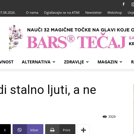
07.08.2026.
O nama
Oglašavajte se na ATMI
Newsletter
Webshop
Uvje
VNOST
ALTERNATIVA
ZDRAVLJE
MAGAZIN
R
i stalno ljuti, a ne
3329
X
Viber
Print