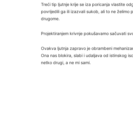
Treći tip ljutnje krije se iza poricanja vlastit
povrijedili ga ili izazvali sukob, ali to ne želimo
drugome.
Projektiranjem krivnje pokušavamo sačuvati svoj
Ovakva ljutnja zapravo je obrambeni mehaniz
Ona nas blokira, slabi i udaljava od istinskog i
netko drugi, a ne mi sami.