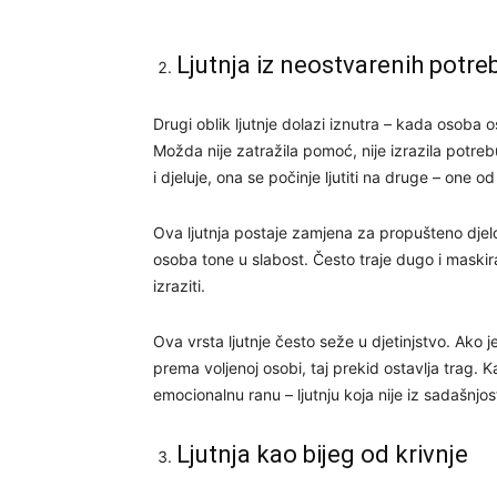
Ljutnja iz neostvarenih potre
Drugi oblik ljutnje dolazi iznutra – kada osoba osj
Možda nije zatražila pomoć, nije izrazila potr
i djeluje, ona se počinje ljutiti na druge – one od k
Ova ljutnja postaje zamjena za propušteno djelo
osoba tone u slabost. Često traje dugo i maski
izraziti.
Ova vrsta ljutnje često seže u djetinjstvo. Ako
prema voljenoj osobi, taj prekid ostavlja trag. Kas
emocionalnu ranu – ljutnju koja nije iz sadašnjost
Ljutnja kao bijeg od krivnje