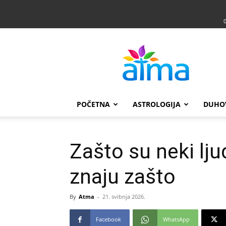
Atma
POČETNA
ASTROLOGIJA
DUHO
Zašto su neki ljud
znaju zašto
By
Atma
-
21. svibnja 2026.
Facebook
WhatsApp