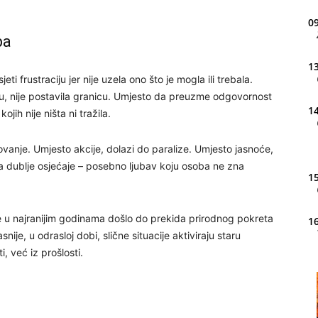
09
ba
13
eti frustraciju jer nije uzela ono što je mogla ili trebala.
ebu, nije postavila granicu. Umjesto da preuzme odgovornost
14
ojih nije ništa ni tražila.
vanje. Umjesto akcije, dolazi do paralize. Umjesto jasnoće,
ra dublje osjećaje – posebno ljubav koju osoba ne zna
15
 je u najranijim godinama došlo do prekida prirodnog pokreta
16
nije, u odrasloj dobi, slične situacije aktiviraju staru
i, već iz prošlosti.
20