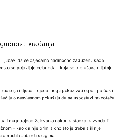
29
30
ogućnosti vraćanja
31
e i ljubavi da se osjećamo nadmoćno zaduženi. Kada
esto se pojavljuje nelagoda – koja se prerušava u ljutnju
28
roditelja i djece – djeca mogu pokazivati otpor, pa čak i
05
 Riječ je o nesvjesnom pokušaju da se uspostavi ravnoteža
 pa i dugotrajnog žalovanja nakon rastanka, razvoda ili
om – kao da nije primila ono što je trebala ili nije
06
i oprostila sebi niti drugima.