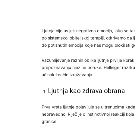
Ljutnja nije uvijek negativna emocija, iako se t
po sistemskoj obiteljskoj terapiji, otkrivamo d
do potisnutih emocija koje nas mogu blokirati 
Razumijevanje raznih oblika ljutnje prvi je kora
prepoznavanju njezine poruke. Hellinger razlikuj
učinak i način izražavanja.
Ljutnja kao zdrava obrana
Prva vrsta ljutnje pojavljuje se u trenucima k
nepravedno. Riječ je o instinktivnoj reakciji k
granice.