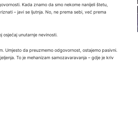
e odgovornosti. Kada znamo da smo nekome nanijeli štetu,
21
 priznati – javi se ljutnja. No, ne prema sebi, već prema
22
 osjećaj unutarnje nevinosti.
23
am. Umjesto da preuzmemo odgovornost, ostajemo pasivni.
scjeljenja. To je mehanizam samozavaravanja – gdje je kriv
24
26
27