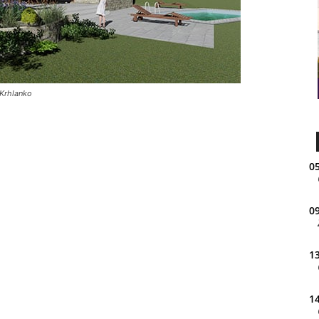
a Krhlanko
05
09
13
14