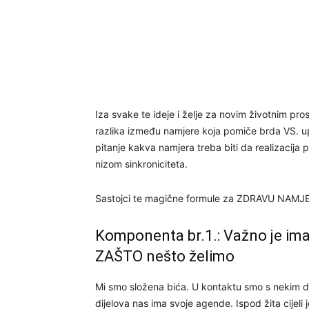
Iza svake te ideje i želje za novim životnim pros
razlika između namjere koja pomiče brda VS. upi
pitanje kakva namjera treba biti da realizacija
nizom sinkroniciteta.
Sastojci te magične formule za ZDRAVU NAMJE
Komponenta br.1.: Važno je imat
ZAŠTO nešto želimo
Mi smo složena bića. U kontaktu smo s nekim dj
dijelova nas ima svoje agende. Ispod žita cijeli j