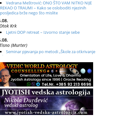
Vedrana Meštrović: ONO ŠTO VAM NITKO NIJE
REKAO O TRAUMI – Kako se osloboditi njezinih
posljedica brže nego što mislite
.08.
Otok Krk
Ljetni DOP retreat – Izvorno stanje sebe
.08.
Tisno (Murter)
Seminar pjevanja po metodi „Škole za otkrivanje
glasa“
.08.
Online
Radionica: Pomagači iz drugih dimenzija Online –
otvoreno za sve
.08.
Zagreb+Online
Osnovni ThetaHealing® tečaj, Zagreb i Online
.08.
Pula
Access BARS®, otpusti stres
.08.
Pula
Access Energetski Facelift®