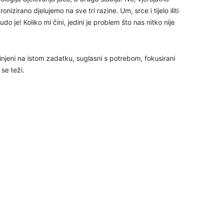
24
nizirano djelujemo na sve tri razine. Um, srce i tijelo iliti
o je! Koliko mi čini, jedini je problem što nas nitko nije
.
dinjeni na istom zadatku, suglasni s potrebom, fokusirani
 se teži.
26
27
29
30
31