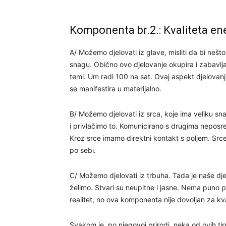
Komponenta br.2.: Kvaliteta ene
A/ Možemo djelovati iz glave, misliti da bi nešto
snagu. Obično ovo djelovanje okupira i zabavlj
temi. Um radi 100 na sat. Ovaj aspekt djelovan
se manifestira u materijalno.
B/ Možemo djelovati iz srca, koje ima veliku sn
i privlačimo to. Komunicirano s drugima nepos
Kroz srce imamo direktni kontakt s poljem. Sr
po sebi.
C/ Možemo djelovati iz trbuha. Tada je naše dje
želimo. Stvari su neupitne i jasne. Nema puno pr
realitet, no ova komponenta nije dovoljan za kv
Svakom je, po njegovoj prirodi, neka od ovih tipo