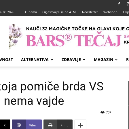
06.08.2026.
O nama
Oglašavajte se na ATMI
Newsletter
Webshop
Uvje
VNOST
ALTERNATIVA
ZDRAVLJE
MAGAZIN
R
koja pomiče brda VS
g nema vajde
707
X
Viber
Print