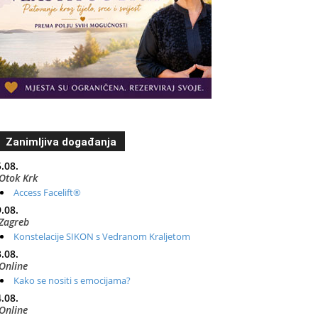
Zanimljiva događanja
.08.
Otok Krk
Access Facelift®
.08.
Zagreb
Konstelacije SIKON s Vedranom Kraljetom
.08.
Online
Kako se nositi s emocijama?
.08.
Online