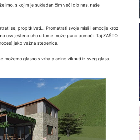
elimo, s kojim je sukladan čim veći dio nas, naše
rati se, propitkivati… Promatrati svoje misli i emocije kroz
isno osviješteno uho u tome može puno pomoći. Taj ZAŠTO
proces) jako važna stepenica.
ne možemo glasno s vrha planine viknuti iz sveg glasa.