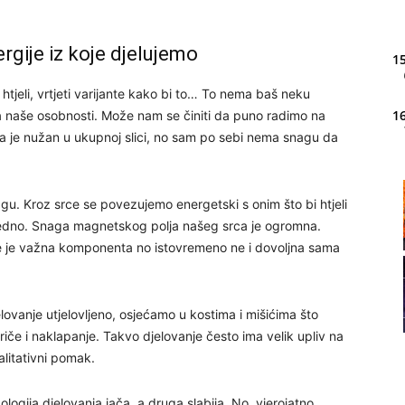
rgije iz koje djelujemo
15
 htjeli, vrtjeti varijante kako bi to… To nema baš neku
16
a naše osobnosti. Može nam se činiti da puno radimo na
ja je nužan u ukupnoj slici, no sam po sebi nema snagu da
20
agu. Kroz srce se povezujemo energetski s onim što bi htjeli
redno. Snaga magnetskog polja našeg srca je ogromna.
ce je važna komponenta no istovremeno ne i dovoljna sama
21
22
lovanje utjelovljeno, osjećamo u kostima i mišićima što
iče i naklapanje. Takvo djelovanje često ima velik upliv na
alitativni pomak.
23
logija djelovanja jača, a druga slabija. No, vjerojatno