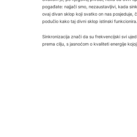
pogađate: najjači smo, nezaustavljivi, kada sinkro
ovaj divan sklop koji svatko on nas posjeduje, čud
podučio kako taj divni sklop istinski funkcionira
Sinkronizacija znači da su frekvencijski svi uje
prema cilju, s jasnoćom o kvaliteti energije kojoj