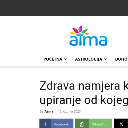
Atma
POČETNA
ASTROLOGIJA
DUHO
Zdrava namjera 
upiranje od koje
By
Atma
-
12. ožujka 2023.
Facebook
WhatsApp