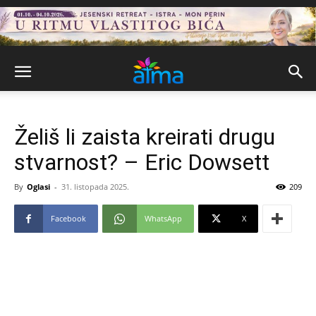
Želiš li zaista kreirati drugu
stvarnost? – Eric Dowsett
By
Oglasi
-
31. listopada 2025.
209
Facebook
WhatsApp
X