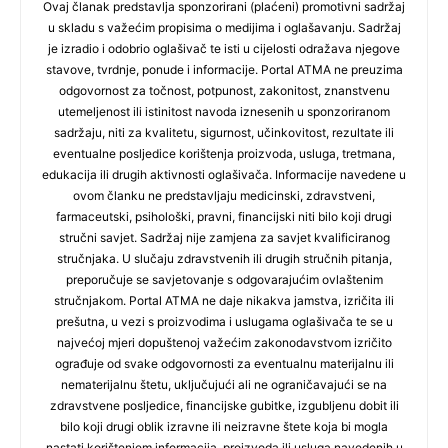
Ovaj članak predstavlja sponzorirani (plaćeni) promotivni sadržaj
u skladu s važećim propisima o medijima i oglašavanju. Sadržaj
je izradio i odobrio oglašivač te isti u cijelosti odražava njegove
stavove, tvrdnje, ponude i informacije. Portal ATMA ne preuzima
odgovornost za točnost, potpunost, zakonitost, znanstvenu
utemeljenost ili istinitost navoda iznesenih u sponzoriranom
sadržaju, niti za kvalitetu, sigurnost, učinkovitost, rezultate ili
eventualne posljedice korištenja proizvoda, usluga, tretmana,
edukacija ili drugih aktivnosti oglašivača. Informacije navedene u
ovom članku ne predstavljaju medicinski, zdravstveni,
farmaceutski, psihološki, pravni, financijski niti bilo koji drugi
stručni savjet. Sadržaj nije zamjena za savjet kvalificiranog
stručnjaka. U slučaju zdravstvenih ili drugih stručnih pitanja,
preporučuje se savjetovanje s odgovarajućim ovlaštenim
stručnjakom. Portal ATMA ne daje nikakva jamstva, izričita ili
prešutna, u vezi s proizvodima i uslugama oglašivača te se u
najvećoj mjeri dopuštenoj važećim zakonodavstvom izričito
ograđuje od svake odgovornosti za eventualnu materijalnu ili
nematerijalnu štetu, uključujući ali ne ograničavajući se na
zdravstvene posljedice, financijske gubitke, izgubljenu dobit ili
bilo koji drugi oblik izravne ili neizravne štete koja bi mogla
nastati korištenjem informacija, proizvoda ili usluga navedenih u