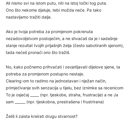
Ali nismo svi na istom putu, niti na istoj točki tog puta.
Ono što nekome djeluje, tebi možda neće. Pa tako
nastavljamo tražiti dalje.
Ako je tvoja potreba za promjenom pokrenuta
nezadovoljstvom postojećim, a ne shvaćaš da je i sadašnje
stanje rezultat tvojih prijašnjih želja (često sabotiranih sjenom),
tada nećeš pronaći ono što tražiš.
No, kako počnemo prihvaćati i osvjetljavati dijelove sjene, ta
potreba za promjenom postupno nestaje.
Clearing-om to radimo na jednostavan i nježan način,
primjećivanje svih senzacija u tijelu, bez iznimke sa recenicom
To je osjećaj _____ (npr. tjeskobe, straha, frustracije) a ne Ja
sam ______ (npr. tjeskobna, prestrašena i frustrirana)
Želiš li zaista kreirati drugu stvarnost?