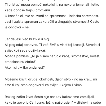
Ti pristupi mogu pomoći nekolicini, na neko vrijeme, ali rijetko
kada donose trajnu promjenu.
U konačnici, sve se svodi na spremnost – istinsku spremnost.
Jesi li zaista spreman zakoračiti u drugačiju stvarnost? Često
je odgovor – ne.
Jer da jesi, već bi živio u njoj.
Ali pogledaj ponovno. Ti već živiš u vlastitoj kreaciji. Stvorio si
svijet koji sada doživljavaš.
Možda pomisliš: „Ali ja nisam naručio kaos, siromaštvo, bolest,
emocionalnu zbrku!“
Ako nisi ti – tko onda jest?
Možemo kriviti druge, okolnosti, djetinjstvo – no na kraju, mi
smo ti koji smo odgovorni za svijet u kojem živimo.
Razlog zašto život često nije onakav kakav smo zamišljali,
kako je govorio Carl Jung, leži u našoj „sjeni“ – dijelovima sebe