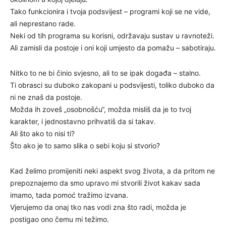
Tako funkcionira i tvoja podsvijest – programi koji se ne vide,
ali neprestano rade.
Neki od tih programa su korisni, održavaju sustav u ravnoteži.
Ali zamisli da postoje i oni koji umjesto da pomažu – sabotiraju.
Nitko to ne bi činio svjesno, ali to se ipak događa – stalno.
Ti obrasci su duboko zakopani u podsvijesti, toliko duboko da
ni ne znaš da postoje.
Možda ih zoveš „osobnošću“, možda misliš da je to tvoj
karakter, i jednostavno prihvatiš da si takav.
Ali što ako to nisi ti?
Što ako je to samo slika o sebi koju si stvorio?
Kad želimo promijeniti neki aspekt svog života, a da pritom ne
prepoznajemo da smo upravo mi stvorili život kakav sada
imamo, tada pomoć tražimo izvana.
Vjerujemo da onaj tko nas vodi zna što radi, možda je
postigao ono čemu mi težimo.