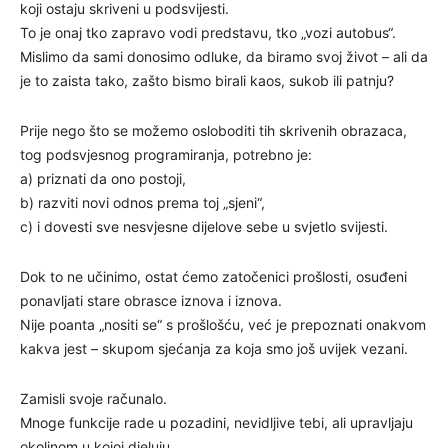
koji ostaju skriveni u podsvijesti.
To je onaj tko zapravo vodi predstavu, tko „vozi autobus“.
Mislimo da sami donosimo odluke, da biramo svoj život – ali da
je to zaista tako, zašto bismo birali kaos, sukob ili patnju?
Prije nego što se možemo osloboditi tih skrivenih obrazaca,
tog podsvjesnog programiranja, potrebno je:
a) priznati da ono postoji,
b) razviti novi odnos prema toj „sjeni“,
c) i dovesti sve nesvjesne dijelove sebe u svjetlo svijesti.
Dok to ne učinimo, ostat ćemo zatočenici prošlosti, osuđeni
ponavljati stare obrasce iznova i iznova.
Nije poanta „nositi se“ s prošlošću, već je prepoznati onakvom
kakva jest – skupom sjećanja za koja smo još uvijek vezani.
Zamisli svoje računalo.
Mnoge funkcije rade u pozadini, nevidljive tebi, ali upravljaju
okolinom u kojoj djeluju.