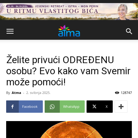
Želite privući ODREĐENU
osobu? Evo kako vam Svemir
može pomoći!
By
Atma
-
2. svibnja 2025.
128747
Facebook
WhatsApp
X