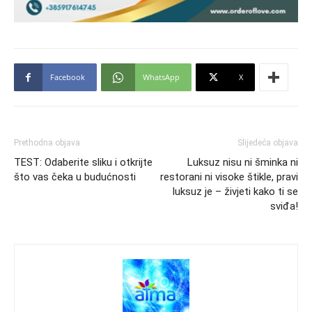
Facebook
WhatsApp
X
Prethodna objava
Slijedeća objava
TEST: Odaberite sliku i otkrijte
Luksuz nisu ni šminka ni
što vas čeka u budućnosti
restorani ni visoke štikle, pravi
luksuz je – živjeti kako ti se
sviđa!