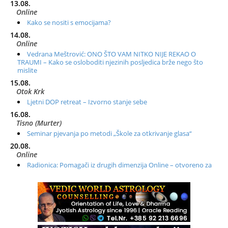
13.08.
Online
Kako se nositi s emocijama?
14.08.
Online
Vedrana Meštrović: ONO ŠTO VAM NITKO NIJE REKAO O
TRAUMI – Kako se osloboditi njezinih posljedica brže nego što
mislite
15.08.
Otok Krk
Ljetni DOP retreat – Izvorno stanje sebe
16.08.
Tisno (Murter)
Seminar pjevanja po metodi „Škole za otkrivanje glasa“
20.08.
Online
Radionica: Pomagači iz drugih dimenzija Online – otvoreno za
sve
21.08.
Zagreb+Online
Osnovni ThetaHealing® tečaj, Zagreb i Online
22.08.
Pula