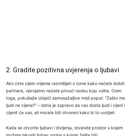
2. Gradite pozitivna uvjerenja o ljubavi
Ako ćete cijelo vrijeme razmišljati o tome kako nećete dobiti
partnera, vjerojatno nećete privući osobu koju volite. Osim
toga, pokušajte izbjeći samosažaljive misli poput: “Zašto me
ljudi ne cijene?” – istina je zapravo da vas dosta ljudi i cijeni i
cijenit će vas, ali morate biti otvoreni kako bi to uvidjeli.
Kada se otvorite ljubavi i divljenju, stvarate prostor u kojem
možete iskusiti ljubav osobe s kojom želite biti.