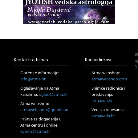
Access BARS®, otpusti stres
23.08.
Pula
Access Energetski Facelift®
24.08.
Zagreb
Pjesma srca / Zagreb
Online
S
Tečaj Višeg Vodstva, razvijanja intuicije i Akaša zapisa
Kontaktirajte nas
Korisni linkovi
b
25.08.
D
Online
Općenite informacije:
Atma webshop:
Upisi u program Profesionalni hipnoterapeut — nova
info@atma.hr
atmawebshop.com
generacija kreće 25.08. 2026.
Oglašavanje na Atma
Snimke radionica i
26.08.
Online
kanalima:
oglasi@atma.hr
predavanja:
Postanite Nositelj Vibracije Nove Zemlje
atmazon.hr
Atma webshop:
27.08.
atmawebshop@gmail.com
Vedska renesansa:
Visoko
atmaveda.hr
Prijave za događanja u
Alemka Dauskardt – Jednodnevna radionica sistemskih
konstelacija
Atma centru i online:
events@atma.hr
29.08.
Zagreb