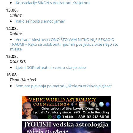
Konstelacije SIKON s Vedranom Kraljetom
13.08.
Online
Kako se nositi s emocijama?
14.08.
Online
Vedrana Meštrović: ONO ŠTO VAM NITKO NIJE REKAO O
TRAUMI – Kako se osloboditi njezinih posljedica brže nego što
mislite
15.08.
Otok Krk
Ljetni DOP retreat – Izvorno stanje sebe
16.08.
Tisno (Murter)
Seminar pjevanja po metodi „Škole za otkrivanje glasa“
20.08.
Online
Radionica: Pomagači iz drugih dimenzija Online – otvoreno za
sve
21.08.
Zagreb+Online
Osnovni ThetaHealing® tečaj, Zagreb i Online