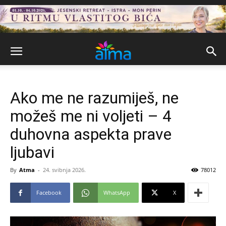
Ako me ne razumiješ, ne
možeš me ni voljeti – 4
duhovna aspekta prave
ljubavi
By
Atma
-
24. svibnja 2026.
78012
Facebook
WhatsApp
X