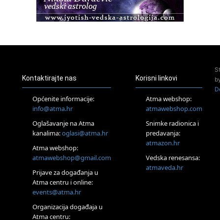
22.08.
Pula
Access BARS®, otpusti stres
23.08.
Pula
Access Energetski Facelift®
24.08.
S
Zagreb
Kontaktirajte nas
Korisni linkovi
b
Pjesma srca / Zagreb
D
Online
Općenite informacije:
Atma webshop:
Tečaj Višeg Vodstva, razvijanja intuicije i Akaša zapisa
info@atma.hr
atmawebshop.com
26.08.
Oglašavanje na Atma
Snimke radionica i
Online
kanalima:
oglasi@atma.hr
predavanja:
Postanite Nositelj Vibracije Nove Zemlje
atmazon.hr
27.08.
Atma webshop:
Visoko
atmawebshop@gmail.com
Vedska renesansa:
Alemka Dauskardt – Jednodnevna radionica sistemskih
atmaveda.hr
Prijave za događanja u
konstelacija
Atma centru i online:
29.08.
events@atma.hr
Zagreb
HOD PO ŽERAVICI – Seminar koji mijenja tijelo, duh i um
Organizacija događaja u
SoulFest – Festival glazbe, mudrosti i zajedništva
Atma centru: