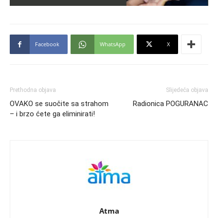
Facebook
WhatsApp
X
Prethodna objava
Slijedeća objava
OVAKO se suočite sa strahom
Radionica POGURANAC
– i brzo ćete ga eliminirati!
Atma