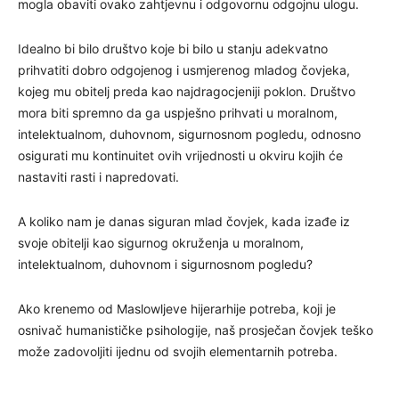
mogla obaviti ovako zahtjevnu i odgovornu odgojnu ulogu.
Idealno bi bilo društvo koje bi bilo u stanju adekvatno
prihvatiti dobro odgojenog i usmjerenog mladog čovjeka,
kojeg mu obitelj preda kao najdragocjeniji poklon. Društvo
mora biti spremno da ga uspješno prihvati u moralnom,
intelektualnom, duhovnom, sigurnosnom pogledu, odnosno
osigurati mu kontinuitet ovih vrijednosti u okviru kojih će
nastaviti rasti i napredovati.
A koliko nam je danas siguran mlad čovjek, kada izađe iz
svoje obitelji kao sigurnog okruženja u moralnom,
intelektualnom, duhovnom i sigurnosnom pogledu?
Ako krenemo od Maslowljeve hijerarhije potreba, koji je
osnivač humanističke psihologije, naš prosječan čovjek teško
može zadovoljiti ijednu od svojih elementarnih potreba.