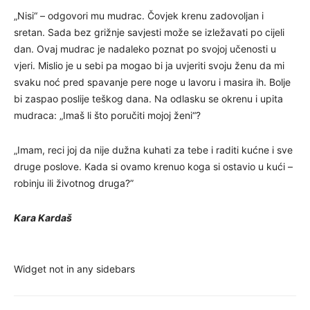
„Nisi“ – odgovori mu mudrac. Čovjek krenu zadovoljan i
sretan. Sada bez grižnje savjesti može se izležavati po cijeli
dan. Ovaj mudrac je nadaleko poznat po svojoj učenosti u
vjeri. Mislio je u sebi pa mogao bi ja uvjeriti svoju ženu da mi
svaku noć pred spavanje pere noge u lavoru i masira ih. Bolje
bi zaspao poslije teškog dana. Na odlasku se okrenu i upita
mudraca: „Imaš li što poručiti mojoj ženi“?
„Imam, reci joj da nije dužna kuhati za tebe i raditi kućne i sve
druge poslove. Kada si ovamo krenuo koga si ostavio u kući –
robinju ili životnog druga?”
Kara Kardaš
Widget not in any sidebars