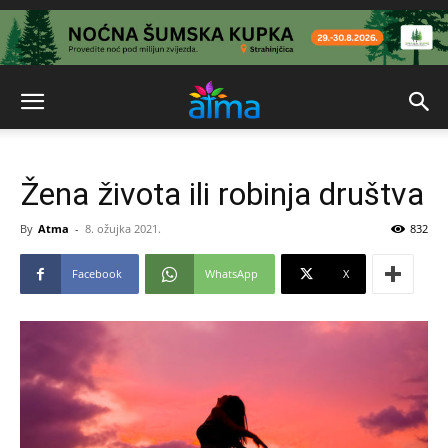
Žena života ili robinja društva
By
Atma
-
8. ožujka 2021.
832
Facebook
WhatsApp
X