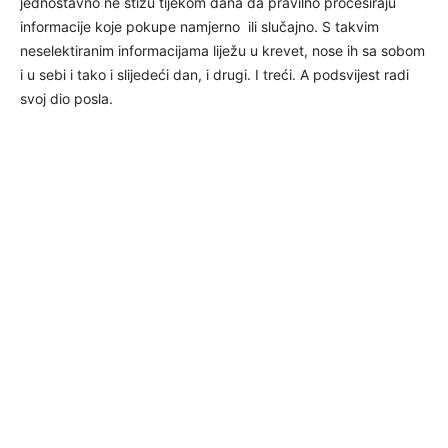
jednostavno ne stižu tijekom dana da pravilno procesiraju
informacije koje pokupe namjerno ili slučajno. S takvim
neselektiranim informacijama liježu u krevet, nose ih sa sobom
i u sebi i tako i slijedeći dan, i drugi. I treći. A podsvijest radi
svoj dio posla.