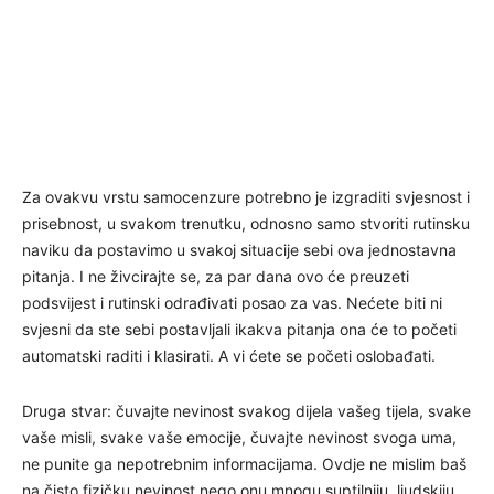
Za ovakvu vrstu samocenzure potrebno je izgraditi svjesnost i
prisebnost, u svakom trenutku, odnosno samo stvoriti rutinsku
naviku da postavimo u svakoj situacije sebi ova jednostavna
pitanja. I ne živcirajte se, za par dana ovo će preuzeti
podsvijest i rutinski odrađivati posao za vas. Nećete biti ni
svjesni da ste sebi postavljali ikakva pitanja ona će to početi
automatski raditi i klasirati. A vi ćete se početi oslobađati.
Druga stvar: čuvajte nevinost svakog dijela vašeg tijela, svake
vaše misli, svake vaše emocije, čuvajte nevinost svoga uma,
ne punite ga nepotrebnim informacijama. Ovdje ne mislim baš
na čisto fizičku nevinost nego onu mnogu suptilniju, ljudskiju,