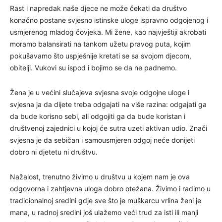
Rast i napredak naše djece ne može čekati da društvo
konačno postane svjesno istinske uloge ispravno odgojenog i
usmjerenog mladog čovjeka. Mi žene, kao najvještiji akrobati
moramo balansirati na tankom užetu pravog puta, kojim
pokušavamo što uspješnije kretati se sa svojom djecom,
obitelji. Vukovi su ispod i bojimo se da ne padnemo.
Žena je u većini slučajeva svjesna svoje odgojne uloge i
svjesna ja da dijete treba odgajati na više razina: odgajati ga
da bude korisno sebi, ali odgojiti ga da bude koristan i
društvenoj zajednici u kojoj će sutra uzeti aktivan udio. Znači
svjesna je da sebičan i samousmjeren odgoj neće donijeti
dobro ni djetetu ni društvu.
Nažalost, trenutno živimo u društvu u kojem nam je ova
odgovorna i zahtjevna uloga dobro otežana. Živimo i radimo u
tradicionalnoj sredini gdje sve što je muškarcu vrlina ženi je
mana, u radnoj sredini još ulažemo veći trud za isti ili manji