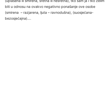
(uplašena ili smirena, sretna ili nesretna), tko sam ja i tko želim
biti u odnosu na ovakvo negativno ponašanje ove osobe
(smirena – razjarena, ljuta – ravnodušna), (suosjećana-
bezosjećajna)….