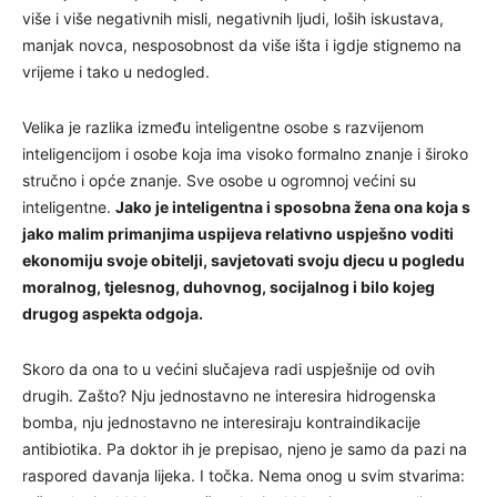
više i više negativnih misli, negativnih ljudi, loših iskustava,
manjak novca, nesposobnost da više išta i igdje stignemo na
vrijeme i tako u nedogled.
Velika je razlika između inteligentne osobe s razvijenom
inteligencijom i osobe koja ima visoko formalno znanje i široko
stručno i opće znanje. Sve osobe u ogromnoj većini su
inteligentne.
Jako je inteligentna i sposobna žena ona koja s
jako malim primanjima uspijeva relativno uspješno voditi
ekonomiju svoje obitelji, savjetovati svoju djecu u pogledu
moralnog, tjelesnog, duhovnog, socijalnog i bilo kojeg
drugog aspekta odgoja.
Skoro da ona to u većini slučajeva radi uspješnije od ovih
drugih. Zašto? Nju jednostavno ne interesira hidrogenska
bomba, nju jednostavno ne interesiraju kontraindikacije
antibiotika. Pa doktor ih je prepisao, njeno je samo da pazi na
raspored davanja lijeka. I točka. Nema onog u svim stvarima: