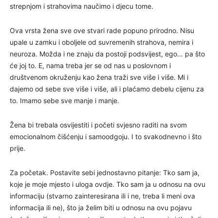
strepnjom i strahovima naučimo i djecu tome.
Ova vrsta žena sve ove stvari rade popuno prirodno. Nisu
upale u zamku i oboljele od suvremenih strahova, nemira i
neuroza. Možda i ne znaju da postoji podsvijest, ego… pa što
će joj to. E, nama treba jer se od nas u poslovnom i
društvenom okruženju kao žena traži sve više i više. Mi i
dajemo od sebe sve više i više, ali i plaćamo debelu cijenu za
to. Imamo sebe sve manje i manje.
Žena bi trebala osvijestiti i početi svjesno raditi na svom
emocionalnom čišćenju i samoodgoju. I to svakodnevno i što
prije.
Za početak. Postavite sebi jednostavno pitanje: Tko sam ja,
koje je moje mjesto i uloga ovdje. Tko sam ja u odnosu na ovu
informaciju (stvarno zainteresirana ili i ne, treba li meni ova
informacija ili ne), što ja želim biti u odnosu na ovu pojavu