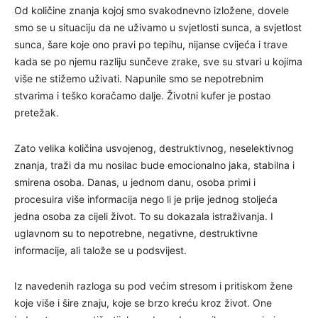
Od količine znanja kojoj smo svakodnevno izložene, dovele
smo se u situaciju da ne uživamo u svjetlosti sunca, a svjetlost
sunca, šare koje ono pravi po tepihu, nijanse cvijeća i trave
kada se po njemu razliju sunčeve zrake, sve su stvari u kojima
više ne stižemo uživati. Napunile smo se nepotrebnim
stvarima i teško koračamo dalje. Životni kufer je postao
pretežak.
Zato velika količina usvojenog, destruktivnog, neselektivnog
znanja, traži da mu nosilac bude emocionalno jaka, stabilna i
smirena osoba. Danas, u jednom danu, osoba primi i
procesuira više informacija nego li je prije jednog stoljeća
jedna osoba za cijeli život. To su dokazala istraživanja. I
uglavnom su to nepotrebne, negativne, destruktivne
informacije, ali talože se u podsvijest.
Iz navedenih razloga su pod većim stresom i pritiskom žene
koje više i šire znaju, koje se brzo kreću kroz život. One