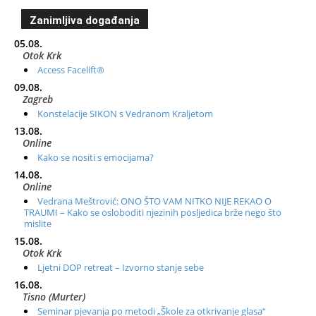
Zanimljiva događanja
05.08.
Otok Krk
Access Facelift®
09.08.
Zagreb
Konstelacije SIKON s Vedranom Kraljetom
13.08.
Online
Kako se nositi s emocijama?
14.08.
Online
Vedrana Meštrović: ONO ŠTO VAM NITKO NIJE REKAO O
TRAUMI – Kako se osloboditi njezinih posljedica brže nego što
mislite
15.08.
Otok Krk
Ljetni DOP retreat – Izvorno stanje sebe
16.08.
Tisno (Murter)
Seminar pjevanja po metodi „Škole za otkrivanje glasa“