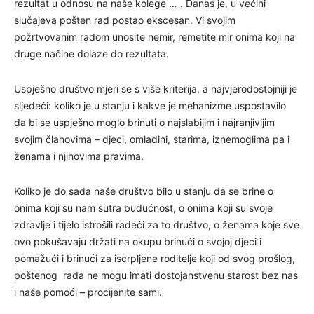
rezultat u odnosu na naše kolege … . Danas je, u većini
slučajeva pošten rad postao ekscesan. Vi svojim
požrtvovanim radom unosite nemir, remetite mir onima koji na
druge načine dolaze do rezultata.
Uspješno društvo mjeri se s više kriterija, a najvjerodostojniji je
sljedeći: koliko je u stanju i kakve je mehanizme uspostavilo
da bi se uspješno moglo brinuti o najslabijim i najranjivijim
svojim članovima – djeci, omladini, starima, iznemoglima pa i
ženama i njihovima pravima.
Koliko je do sada naše društvo bilo u stanju da se brine o
onima koji su nam sutra budućnost, o onima koji su svoje
zdravlje i tijelo istrošili radeći za to društvo, o ženama koje sve
ovo pokušavaju držati na okupu brinući o svojoj djeci i
pomažući i brinući za iscrpljene roditelje koji od svog prošlog,
poštenog rada ne mogu imati dostojanstvenu starost bez nas
i naše pomoći – procijenite sami.