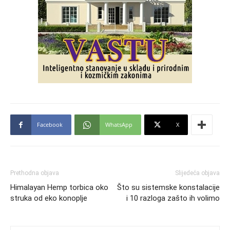
Facebook
WhatsApp
X
Prethodna objava
Slijedeća objava
Himalayan Hemp torbica oko
Što su sistemske konstalacije
struka od eko konoplje
i 10 razloga zašto ih volimo