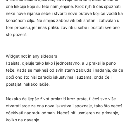
one lekcije koje su tebi namijenjene. Kroz njih ti ćeš spoznati
neke nove nijanse sebe i stvoriti nove puteve koji će voditi ka
konačnom cilju. Ne smiješ zaboraviti biti sretan i zahvalan u
tom procesu, jer imaš priliku zaviriti u sebe i postati sve ono
što poželiš.
Widget not in any sidebars
I zaista, djeluje tako lako i jednostavno, a u praksi je puno
teže. Kada se makneš od svih starih zabluda i nadanja, da će
doći ono što nisi zaradio iskustvima i suzama, onda će i
postajati nekako lakše.
Nekako će ljepše život prolaziti kroz prste, ti ćeš sve više
otvarati srce za ona nova iskustva i spoznaje, tako što nećeš
očekivati nagradu odmah. Nećeš biti usmjeren na primanje,
koliko na davanje.