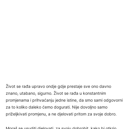
Život se rađa upravo ondje gdje prestaje sve ono davno
znano, utabano, sigurno. Život se rađa u konstantnim
promjenama i prihvaćanju jedne istine, da smo sami odgovorni
za to koliko daleko ćemo dogurati. Nije dovoljno samo
priželjkivati promjenu, a ne djelovati pritom za svoje dobro.
Moraš se usuditi djelovati, za svoju dobrobit, kako bi otkrio