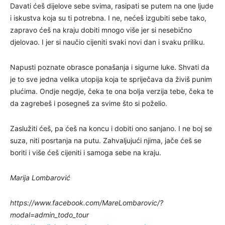
Davati ćeš dijelove sebe svima, rasipati se putem na one ljude
i iskustva koja su ti potrebna. I ne, nećeš izgubiti sebe tako,
zapravo ćeš na kraju dobiti mnogo više jer si nesebično
djelovao. I jer si naučio cijeniti svaki novi dan i svaku priliku.
Napusti poznate obrasce ponašanja i sigurne luke. Shvati da
je to sve jedna velika utopija koja te spriječava da živiš punim
plućima. Ondje negdje, čeka te ona bolja verzija tebe, čeka te
da zagrebeš i posegneš za svime što si poželio.
Zaslužiti ćeš, pa ćeš na koncu i dobiti ono sanjano. I ne boj se
suza, niti posrtanja na putu. Zahvaljujući njima, jače ćeš se
boriti i više ćeš cijeniti i samoga sebe na kraju.
Marija Lombarović
https://www.facebook.com/MareLombarovic/?
modal=admin_todo_tour