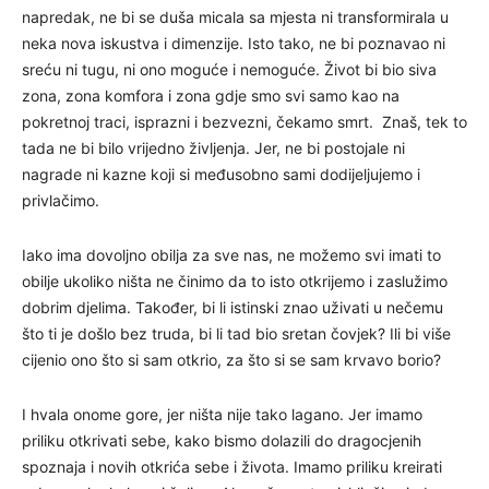
napredak, ne bi se duša micala sa mjesta ni transformirala u
neka nova iskustva i dimenzije. Isto tako, ne bi poznavao ni
sreću ni tugu, ni ono moguće i nemoguće. Život bi bio siva
zona, zona komfora i zona gdje smo svi samo kao na
pokretnoj traci, isprazni i bezvezni, čekamo smrt. Znaš, tek to
tada ne bi bilo vrijedno življenja. Jer, ne bi postojale ni
nagrade ni kazne koji si međusobno sami dodijeljujemo i
privlačimo.
Iako ima dovoljno obilja za sve nas, ne možemo svi imati to
obilje ukoliko ništa ne činimo da to isto otkrijemo i zaslužimo
dobrim djelima. Također, bi li istinski znao uživati u nečemu
što ti je došlo bez truda, bi li tad bio sretan čovjek? Ili bi više
cijenio ono što si sam otkrio, za što si se sam krvavo borio?
I hvala onome gore, jer ništa nije tako lagano. Jer imamo
priliku otkrivati sebe, kako bismo dolazili do dragocjenih
spoznaja i novih otkrića sebe i života. Imamo priliku kreirati