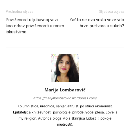
Prethodna objava
Slijedeća objava
Privrženost u ljubavnoj vezi
Zašto se ova vrsta veze vrlo
kao odraz privrženosti u ranim
brzo pretvara u sukob?
iskustvima
Marija Lombarović
https://marijalombarovic.wordpress.com/
Kolumnistica, urednica, sanjar, altruist, po struci ekonomist.
Ljubiteljica književnosti, psihologije, prirode, yoge, plesa. Love is
my religion. Autorica bloga Moja škrinjica ludosti (i pokoje
mudrosti).