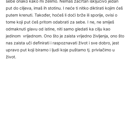
sebe onako kako mi želimo. Nemaš zacrtan isključivo jedan
put do ciljeva, imaš ih stotinu. I neće ti nitko diktirati kojim ćeš
putem krenuti. Također, hoćeš li doći brže ili sporije, ovisi o
tome koji put ćeš pritom odabrati za sebe. I ne, ne smiješ
odmaknuti glavu od istine, niti samo gledati ka cilju kao
jedinom vrijednom. Ono što je zaista vrijedno življenja, ono što
nas zaista uči definirati i raspoznavati život i sve dobro, jest
upravo put koji biramo i ljudi koje puštamo tj. privlačimo u
život.