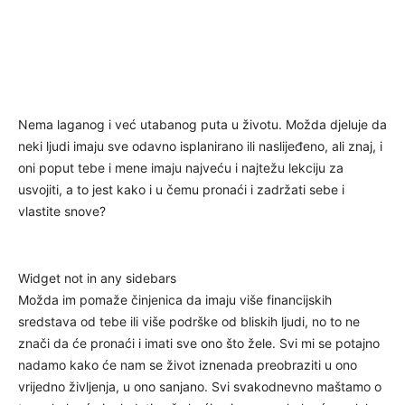
Nema laganog i već utabanog puta u životu. Možda djeluje da
neki ljudi imaju sve odavno isplanirano ili naslijeđeno, ali znaj, i
oni poput tebe i mene imaju najveću i najtežu lekciju za
usvojiti, a to jest kako i u čemu pronaći i zadržati sebe i
vlastite snove?
Widget not in any sidebars
Možda im pomaže činjenica da imaju više financijskih
sredstava od tebe ili više podrške od bliskih ljudi, no to ne
znači da će pronaći i imati sve ono što žele. Svi mi se potajno
nadamo kako će nam se život iznenada preobraziti u ono
vrijedno življenja, u ono sanjano. Svi svakodnevno maštamo o