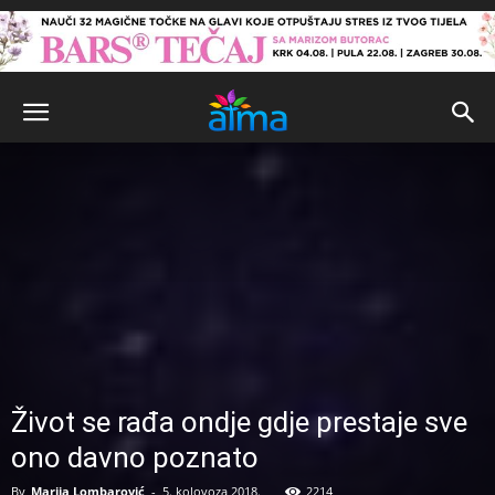
Život se rađa ondje gdje prestaje sve
ono davno poznato
By
Marija Lombarović
-
5. kolovoza 2018.
2214