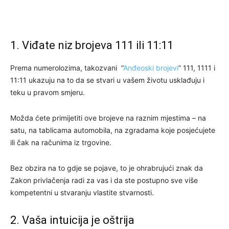
1. Viđate niz brojeva 111 ili 11:11
Prema numerolozima, takozvani “
Anđeoski brojevi
” 111, 1111 i
11:11 ukazuju na to da se stvari u vašem životu usklađuju i
teku u pravom smjeru.
Možda ćete primijetiti ove brojeve na raznim mjestima – na
satu, na tablicama automobila, na zgradama koje posjećujete
ili čak na računima iz trgovine.
Bez obzira na to gdje se pojave, to je ohrabrujući znak da
Zakon privlačenja radi za vas i da ste postupno sve više
kompetentni u stvaranju vlastite stvarnosti.
2. Vaša intuicija je oštrija