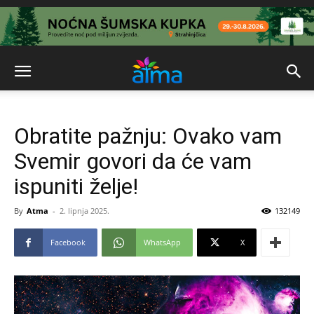
Obratite pažnju: Ovako vam
Svemir govori da će vam
ispuniti želje!
By
Atma
-
2. lipnja 2025.
132149
Facebook
WhatsApp
X