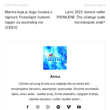
Prethodna objava
Slijedeća objava
Mantra koja je dugo čuvana u
Ljeto 2025. donosi velike
tajnosti: Poslušajte čudesni
PROMJENE: Što očekuje svaki
napjev za unutrašnji mir
horoskopski znak?
(VIDEO)
Atma
Učinite od svog života ono najbolje što on može biti -
nevjerojatno iskustvo, ispunjenje i putovanje. Stvorite ravnotežu
tijela, uma i duše - budite svoji, živite slobodno, njegujte znanje,
cijenite iskustvo, volite i budite sretni...