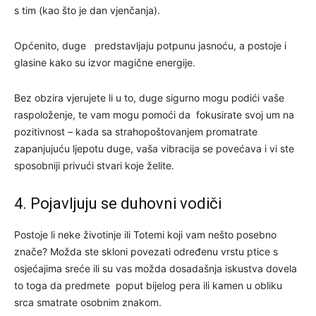
s tim (kao što je dan vjenčanja).
Općenito, duge predstavljaju potpunu jasnoću, a postoje i
glasine kako su izvor magične energije.
Bez obzira vjerujete li u to, duge sigurno mogu podići vaše
raspoloženje, te vam mogu pomoći da fokusirate svoj um na
pozitivnost – kada sa strahopoštovanjem promatrate
zapanjujuću ljepotu duge, vaša vibracija se povećava i vi ste
sposobniji privući stvari koje želite.
4. Pojavljuju se duhovni vodiči
Postoje li neke životinje ili Totemi koji vam nešto posebno
znače? Možda ste skloni povezati određenu vrstu ptice s
osjećajima sreće ili su vas možda dosadašnja iskustva dovela
to toga da predmete poput bijelog pera ili kamen u obliku
srca smatrate osobnim znakom.