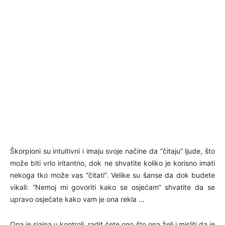
Škorpioni su intuitivni i imaju svoje načine da “čitaju” ljude, što
može biti vrlo iritantno, dok ne shvatite koliko je korisno imati
nekoga tko može vas “čitati”. Velike su šanse da dok budete
vikali: “Nemoj mi govoriti kako se osjećam” shvatite da se
upravo osjećate kako vam je ona rekla …
Ona je sjajna u kontroli, radit ćete ono što ona želi i misliti da je