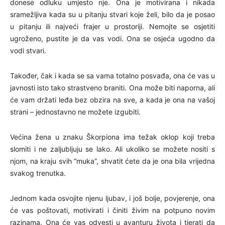
donese odluku umjesto nje. Ona je motivirana i nikada
sramežljiva kada su u pitanju stvari koje želi, bilo da je posao
u pitanju ili najveći frajer u prostoriji. Nemojte se osjetiti
ugroženo, pustite je da vas vodi. Ona se osjeća ugodno da
vodi stvari.
Također, čak i kada se sa vama totalno posvađa, ona će vas u
javnosti isto tako strastveno braniti. Ona može biti naporna, ali
će vam držati leđa bez obzira na sve, a kada je ona na vašoj
strani – jednostavno ne možete izgubiti.
Većina žena u znaku Škorpiona ima težak oklop koji treba
slomiti i ne zaljubljuju se lako. Ali ukoliko se možete nositi s
njom, na kraju svih “muka”, shvatit ćete da je ona bila vrijedna
svakog trenutka.
Jednom kada osvojite njenu ljubav, i još bolje, povjerenje, ona
će vas poštovati, motivirati i činiti živim na potpuno novim
razinama. Ona će vas odvesti u avanturu života i tjerati da