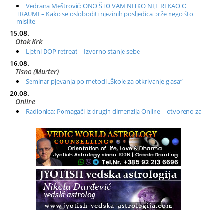
Vedrana Meštrović: ONO ŠTO VAM NITKO NIJE REKAO O
TRAUMI – Kako se osloboditi njezinih posljedica brže nego što
mislite
15.08.
Otok Krk
Ljetni DOP retreat – Izvorno stanje sebe
16.08.
Tisno (Murter)
Seminar pjevanja po metodi „Škole za otkrivanje glasa“
20.08.
Online
Radionica: Pomagači iz drugih dimenzija Online – otvoreno za
sve
21.08.
Zagreb+Online
Osnovni ThetaHealing® tečaj, Zagreb i Online
22.08.
Pula
Access BARS®, otpusti stres
23.08.
Pula
Access Energetski Facelift®