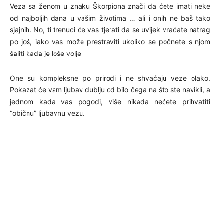
Veza sa ženom u znaku Škorpiona znači da ćete imati neke
od najboljih dana u vašim životima … ali i onih ne baš tako
sjajnih. No, ti trenuci će vas tjerati da se uvijek vraćate natrag
po još, iako vas može prestraviti ukoliko se počnete s njom
šaliti kada je loše volje.
One su kompleksne po prirodi i ne shvaćaju veze olako.
Pokazat će vam ljubav dublju od bilo čega na što ste navikli, a
jednom kada vas pogodi, više nikada nećete prihvatiti
“običnu” ljubavnu vezu.