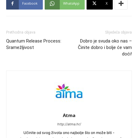
Facebook
WhatsApp
X
Prethodna objava
Slijedeća objava
Quantum Release Process:
Dobro je svuda oko nas –
Sramežljivost
Činite dobro i bolje će vam
doći!
Atma
http://atma.hr/
Učinite od svog života ono najbolje što on može biti -