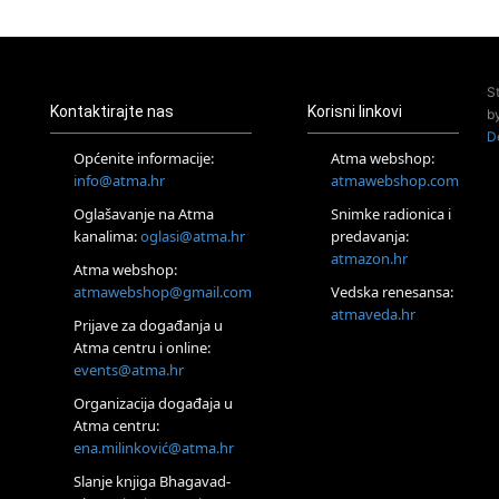
24.08.
Zagreb
Pjesma srca / Zagreb
Online
S
Tečaj Višeg Vodstva, razvijanja intuicije i Akaša zapisa
Kontaktirajte nas
Korisni linkovi
b
26.08.
D
Online
Općenite informacije:
Atma webshop:
Postanite Nositelj Vibracije Nove Zemlje
info@atma.hr
atmawebshop.com
27.08.
Oglašavanje na Atma
Snimke radionica i
Visoko
kanalima:
oglasi@atma.hr
predavanja:
Alemka Dauskardt – Jednodnevna radionica sistemskih
konstelacija
atmazon.hr
Atma webshop:
29.08.
atmawebshop@gmail.com
Vedska renesansa:
Zagreb
atmaveda.hr
Prijave za događanja u
HOD PO ŽERAVICI – Seminar koji mijenja tijelo, duh i um
SoulFest – Festival glazbe, mudrosti i zajedništva
Atma centru i online:
events@atma.hr
Radoboj
Noćna šumska kupka
Organizacija događaja u
30.08.
Atma centru:
Zagreb
ena.milinković@atma.hr
Access BARS® edukacija otpusti stres
Slanje knjiga Bhagavad-
31.08.