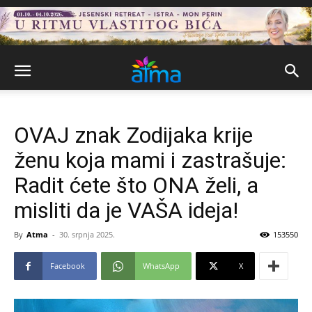
OVAJ znak Zodijaka krije
ženu koja mami i zastrašuje:
Radit ćete što ONA želi, a
misliti da je VAŠA ideja!
By
Atma
-
30. srpnja 2025.
153550
Facebook
WhatsApp
X