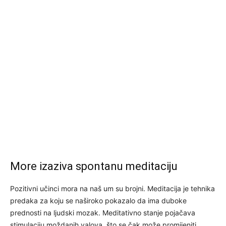
More izaziva spontanu meditaciju
Pozitivni učinci mora na naš um su brojni. Meditacija je tehnika
predaka za koju se naširoko pokazalo da ima duboke
prednosti na ljudski mozak. Meditativno stanje pojačava
stimulaciju moždanih valova, što se čak može promijeniti.