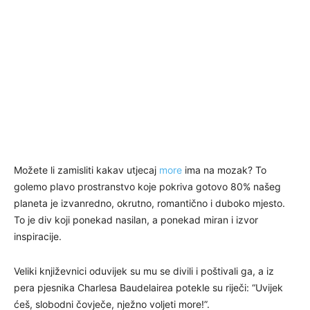
Možete li zamisliti kakav utjecaj
more
ima na mozak? To
golemo plavo prostranstvo koje pokriva gotovo 80% našeg
planeta je izvanredno, okrutno, romantično i duboko mjesto.
To je div koji ponekad nasilan, a ponekad miran i izvor
inspiracije.
Veliki književnici oduvijek su mu se divili i poštivali ga, a iz
pera pjesnika Charlesa Baudelairea potekle su riječi: “Uvijek
ćeš, slobodni čovječe, nježno voljeti more!”.