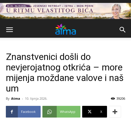
Znanstvenici došli do
nevjerojatnog otkrića – more
mijenja moždane valove i naš
um
By
Atma
-
10. lipnja 2026.
39206
Facebook
WhatsApp
X