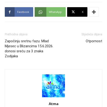
Facebook
WhatsApp
X
Prethodna objava
Slijedeća objava
Započinju sretnu fazu: Mlad
Otpornost
Mjesec u Blizancima 15.6.2026.
donosi sreću za 3 znaka
Zodijaka
Atma