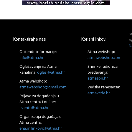
Access BARS®, otpusti stres
23.08.
Pula
Access Energetski Facelift®
24.08.
S
Zagreb
Kontaktirajte nas
Korisni linkovi
b
Pjesma srca / Zagreb
D
Online
Općenite informacije:
Atma webshop:
Tečaj Višeg Vodstva, razvijanja intuicije i Akaša zapisa
info@atma.hr
atmawebshop.com
25.08.
Oglašavanje na Atma
Snimke radionica i
Online
kanalima:
oglasi@atma.hr
predavanja:
Upisi u program Profesionalni hipnoterapeut — nova
generacija kreće 25.08. 2026.
atmazon.hr
Atma webshop:
26.08.
atmawebshop@gmail.com
Vedska renesansa:
Online
atmaveda.hr
Postanite Nositelj Vibracije Nove Zemlje
Prijave za događanja u
Atma centru i online:
27.08.
events@atma.hr
Visoko
Alemka Dauskardt – Jednodnevna radionica sistemskih
Organizacija događaja u
konstelacija
Atma centru:
29.08.
ena.milinković@atma.hr
Zagreb