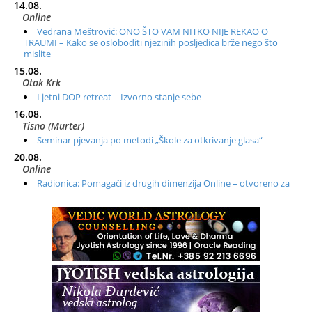
14.08.
Online
Vedrana Meštrović: ONO ŠTO VAM NITKO NIJE REKAO O
TRAUMI – Kako se osloboditi njezinih posljedica brže nego što
mislite
15.08.
Otok Krk
Ljetni DOP retreat – Izvorno stanje sebe
16.08.
Tisno (Murter)
Seminar pjevanja po metodi „Škole za otkrivanje glasa“
20.08.
Online
Radionica: Pomagači iz drugih dimenzija Online – otvoreno za
sve
21.08.
Zagreb+Online
Osnovni ThetaHealing® tečaj, Zagreb i Online
22.08.
Zagreb
Osnovna radionica za izscjeljivanje pranom (Basic Pranic
Healing course)
Pula