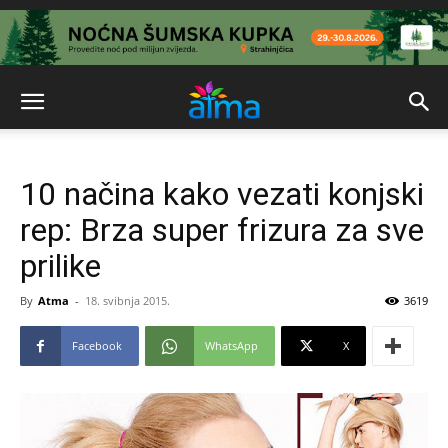
10 načina kako vezati konjski
rep: Brza super frizura za sve
prilike
By
Atma
-
18. svibnja 2015.
3619
Facebook
WhatsApp
X