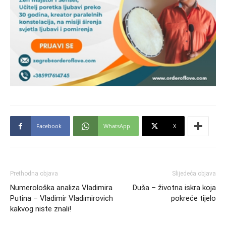
Facebook
WhatsApp
X
Prethodna objava
Slijedeća objava
Numerološka analiza Vladimira
Duša – životna iskra koja
Putina – Vladimir Vladimirovich
pokreće tijelo
kakvog niste znali!