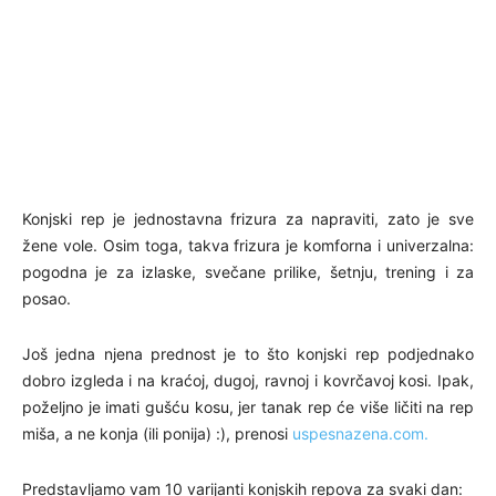
Konjski rep je jednostavna frizura za napraviti, zato je sve
žene vole. Osim toga, takva frizura je komforna i univerzalna:
pogodna je za izlaske, svečane prilike, šetnju, trening i za
posao.
Još jedna njena prednost je to što konjski rep podjednako
dobro izgleda i na kraćoj, dugoj, ravnoj i kovrčavoj kosi. Ipak,
poželjno je imati gušću kosu, jer tanak rep će više ličiti na rep
miša, a ne konja (ili ponija) :), prenosi
uspesnazena.com.
Predstavljamo vam 10 varijanti konjskih repova za svaki dan: