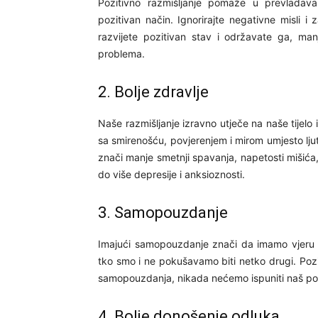
Pozitivno razmišljanje pomaže u prevladava
pozitivan način. Ignorirajte negativne misli 
razvijete pozitivan stav i održavate ga, man
problema.
2. Bolje zdravlje
Naše razmišljanje izravno utječe na naše tijelo 
sa smirenošću, povjerenjem i mirom umjesto ljutn
znači manje smetnji spavanja, napetosti mišića
do više depresije i anksioznosti.
3. Samopouzdanje
Imajući samopouzdanje znači da imamo vjeru u
tko smo i ne pokušavamo biti netko drugi. Po
samopouzdanja, nikada nećemo ispuniti naš pot
4. Bolje donošenje odluka