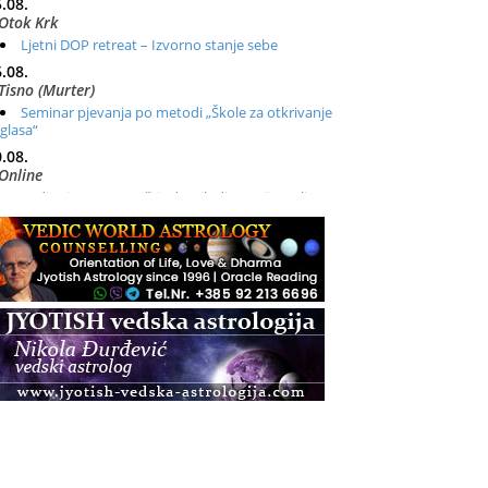
.08.
Otok Krk
Ljetni DOP retreat – Izvorno stanje sebe
.08.
Tisno (Murter)
Seminar pjevanja po metodi „Škole za otkrivanje
glasa“
.08.
Online
Radionica: Pomagači iz drugih dimenzija Online –
otvoreno za sve
.08.
Zagreb+Online
Osnovni ThetaHealing® tečaj, Zagreb i Online
.08.
Zagreb
Osnovna radionica za izscjeljivanje pranom (Basic
Pranic Healing course)
Pula
Access BARS®, otpusti stres
.08.
Pula
Access Energetski Facelift®