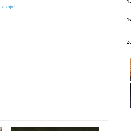
15
išljanje?
16
20
21
22
23