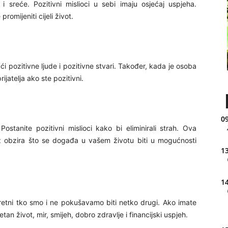
 sreće. Pozitivni mislioci u sebi imaju osjećaj uspjeha.
romijeniti cijeli život.
ući pozitivne ljude i pozitivne stvari. Također, kada je osoba
rijatelja ako ste pozitivni.
09
Postanite pozitivni mislioci kako bi eliminirali strah. Ova
ez obzira što se događa u vašem životu biti u mogućnosti
13
14
tni tko smo i ne pokušavamo biti netko drugi. Ako imate
etan život, mir, smijeh, dobro zdravlje i financijski uspjeh.