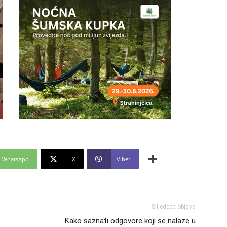
24
25
26
27
WhatsApp
X
Viber
28
Slijedeća objava
29
Kako saznati odgovore koji se nalaze u