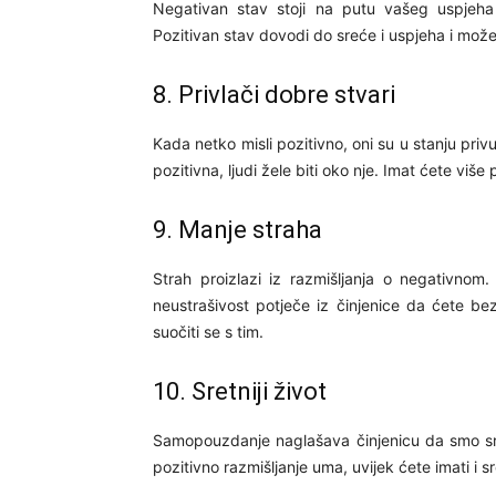
Negativan stav stoji na putu vašeg uspjeha i
Pozitivan stav dovodi do sreće i uspjeha i može p
8. Privlači dobre stvari
Kada netko misli pozitivno, oni su u stanju priv
pozitivna, ljudi žele biti oko nje. Imat ćete više p
9. Manje straha
Strah proizlazi iz razmišljanja o negativnom. 
neustrašivost potječe iz činjenice da ćete b
suočiti se s tim.
10. Sretniji život
Samopouzdanje naglašava činjenicu da smo sre
pozitivno razmišljanje uma, uvijek ćete imati i sr