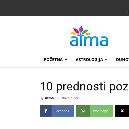
Atma
POČETNA
ASTROLOGIJA
DUHO
10 prednosti poz
By
Atma
-
9. travnja 2015.
Facebook
WhatsApp