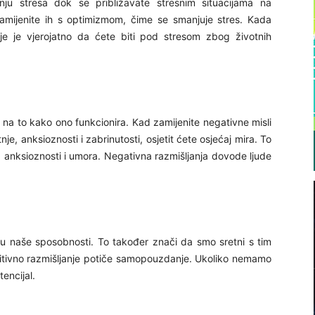
nju stresa dok se približavate stresnim situacijama na
i zamijenite ih s optimizmom, čime se smanjuje stres. Kada
je je vjerojatno da ćete biti pod stresom zbog životnih
i na to kako ono funkcionira. Kad zamijenite negativne misli
je, anksioznosti i zabrinutosti, osjetit ćete osjećaj mira. To
, anksioznosti i umora. Negativna razmišljanja dovode ljude
 naše sposobnosti. To također znači da smo sretni s tim
zitivno razmišljanje potiče samopouzdanje. Ukoliko nemamo
encijal.