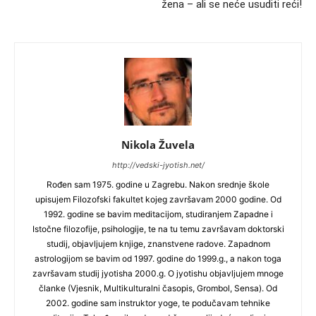
žena – ali se neće usuditi reći!
Nikola Žuvela
http://vedski-jyotish.net/
Rođen sam 1975. godine u Zagrebu. Nakon srednje škole
upisujem Filozofski fakultet kojeg završavam 2000 godine. Od
1992. godine se bavim meditacijom, studiranjem Zapadne i
Istočne filozofije, psihologije, te na tu temu završavam doktorski
studij, objavljujem knjige, znanstvene radove. Zapadnom
astrologijom se bavim od 1997. godine do 1999.g., a nakon toga
završavam studij jyotisha 2000.g. O jyotishu objavljujem mnoge
članke (Vjesnik, Multikulturalni časopis, Grombol, Sensa). Od
2002. godine sam instruktor yoge, te podučavam tehnike