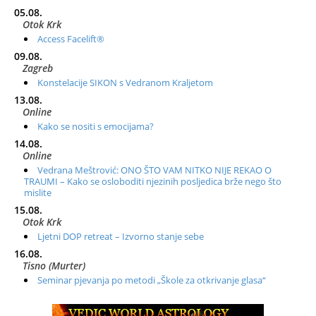
05.08.
Otok Krk
Access Facelift®
09.08.
Zagreb
Konstelacije SIKON s Vedranom Kraljetom
13.08.
Online
Kako se nositi s emocijama?
14.08.
Online
Vedrana Meštrović: ONO ŠTO VAM NITKO NIJE REKAO O
TRAUMI – Kako se osloboditi njezinih posljedica brže nego što
mislite
15.08.
Otok Krk
Ljetni DOP retreat – Izvorno stanje sebe
16.08.
Tisno (Murter)
Seminar pjevanja po metodi „Škole za otkrivanje glasa“
20.08.
Online