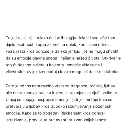
To je krajnji cilj i polako će i psihologija dolaziti sve više tom
dijelu osobnosti koji je za većinu dalek, kao i sami odnosi.
Faza rasta kroz odnose je daleka jer ljudi još ne mogu shvatiti
da su emocije glavna snaga i rješenje našeg života. Otkrivanje
tog čudesnog svijeta u kojem su emocije višeslojne i
višestruke, uvijek iznenađuju koliko mogu ići daleko i duboko.
Zato je odnos nepresušno vrelo za tragaoca, točnije, ljubav
nije neko zanovijetanje u kojem se razmjenjuju riječi: volim te.
U njoj se spajaju nespojive emocije: ljutnje i mržnje koje se
pretvaraju u ljubav kroz duboko razumijevanje složenosti
emocija. Kako se to događa? Riskiranjem kroz odnos i
istraživanje, pravi je to put avanture zvan zaljubljenost.