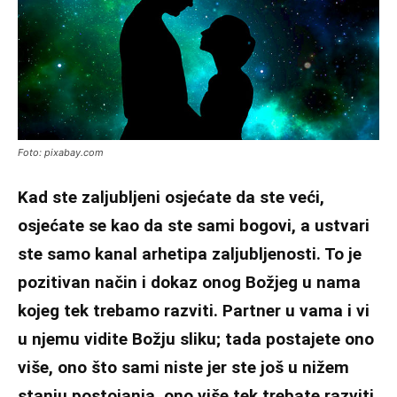
Foto: pixabay.com
Kad ste zaljubljeni osjećate da ste veći,
osjećate se kao da ste sami bogovi, a ustvari
ste samo kanal arhetipa zaljubljenosti. To je
pozitivan način i dokaz onog Božjeg u nama
kojeg tek trebamo razviti. Partner u vama i vi
u njemu vidite Božju sliku; tada postajete ono
više, ono što sami niste jer ste još u nižem
stanju postojanja, ono više tek trebate razviti,