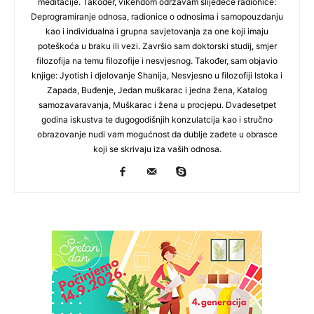
meditacije. Također, vikendom održavam slijedeće radionice:
Deprogramiranje odnosa, radionice o odnosima i samopouzdanju
kao i individualna i grupna savjetovanja za one koji imaju
poteškoća u braku ili vezi. Završio sam doktorski studij, smjer
filozofija na temu filozofije i nesvjesnog. Također, sam objavio
knjige: Jyotish i djelovanje Shanija, Nesvjesno u filozofiji Istoka i
Zapada, Buđenje, Jedan muškarac i jedna žena, Katalog
samozavaravanja, Muškarac i žena u procjepu. Dvadesetpet
godina iskustva te dugogodišnjih konzulatcija kao i stručno
obrazovanje nudi vam mogućnost da dublje zađete u obrasce
koji se skrivaju iza vaših odnosa.