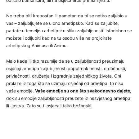
odlično komunicira, ali ne osjeća eros prema njemu.
Ne treba biti krepostan ili pametan da bi se netko zaljubio u
vas – zaljubljujete se u ono arhetipsko. Kad se zaljubite,
padate u temeljnu arhetipsku sliku zaljubljenosti. Istodobno se
možete i odljubiti kad na tu osobu više ne projicirate
arhetipskog Animusa ili Animu.
Malo kada ili tko razumije da se u zaljubljenosti preuzimaju
osjećaji arhetipa zaljubljenosti poput naklonosti, erotičnosti,
privlačnosti, druženja i izgradnje zajedničkog života. Oni
prolaze iz toga što se uzimaju osjećaji od arhetipa, to nisu
vaše emocije.
Vaše emocije su ono što svakodnevno dajete
,
dok su emocije zaljubljenosti preuzete iz nesvjesnog arhetipa
ili Jastva. Zato su ti osjećaji tako božanski.