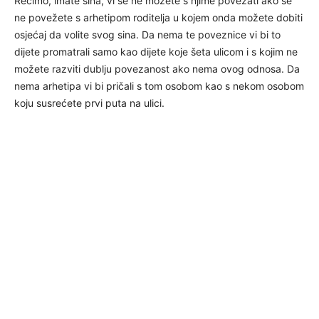
Recimo, imate sina, vi se ne možete s njime povezati ako se
ne povežete s arhetipom roditelja u kojem onda možete dobiti
osjećaj da volite svog sina. Da nema te poveznice vi bi to
dijete promatrali samo kao dijete koje šeta ulicom i s kojim ne
možete razviti dublju povezanost ako nema ovog odnosa. Da
nema arhetipa vi bi pričali s tom osobom kao s nekom osobom
koju susrećete prvi puta na ulici.