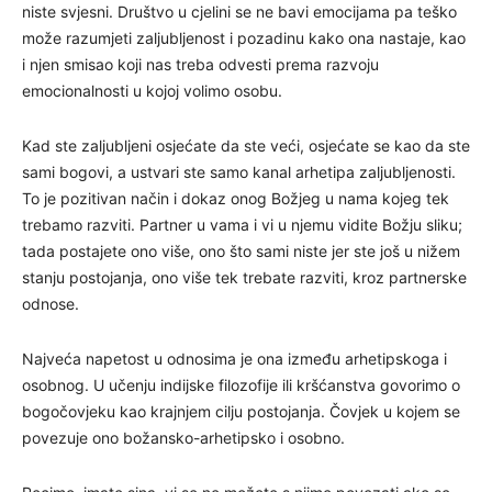
niste svjesni. Društvo u cjelini se ne bavi emocijama pa teško
može razumjeti zaljubljenost i pozadinu kako ona nastaje, kao
i njen smisao koji nas treba odvesti prema razvoju
emocionalnosti u kojoj volimo osobu.
Kad ste zaljubljeni osjećate da ste veći, osjećate se kao da ste
sami bogovi, a ustvari ste samo kanal arhetipa zaljubljenosti.
To je pozitivan način i dokaz onog Božjeg u nama kojeg tek
trebamo razviti. Partner u vama i vi u njemu vidite Božju sliku;
tada postajete ono više, ono što sami niste jer ste još u nižem
stanju postojanja, ono više tek trebate razviti, kroz partnerske
odnose.
Najveća napetost u odnosima je ona između arhetipskoga i
osobnog. U učenju indijske filozofije ili kršćanstva govorimo o
bogočovjeku kao krajnjem cilju postojanja. Čovjek u kojem se
povezuje ono božansko-arhetipsko i osobno.