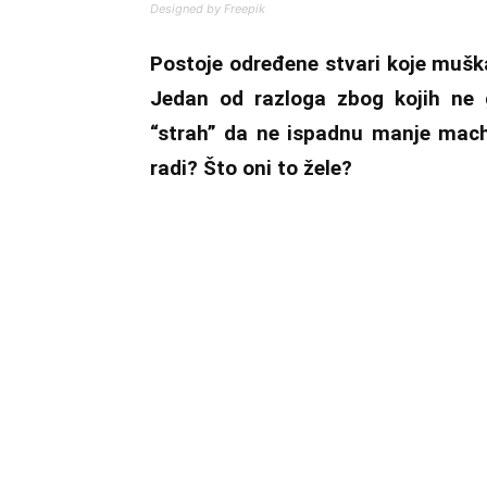
Designed by Freepik
Postoje određene stvari koje muškar
Jedan od razloga zbog kojih ne g
“strah” da ne ispadnu manje mac
radi? Što oni to žele?