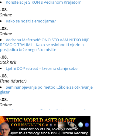
Konstelacije SIKON s Vedranom Kraljetom
.08.
Online
Kako se nositi s emocijama?
.08.
Online
Vedrana Meštrović: ONO ŠTO VAM NITKO NIJE
REKAO O TRAUMI – Kako se osloboditi njezinih
posljedica brže nego što mislite
.08.
Otok Krk
Ljetni DOP retreat – Izvorno stanje sebe
.08.
Tisno (Murter)
Seminar pjevanja po metodi „Škole za otkrivanje
glasa“
.08.
Online
Radionica: Pomagači iz drugih dimenzija Online –
otvoreno za sve
.08.
Zagreb+Online
Osnovni ThetaHealing® tečaj, Zagreb i Online