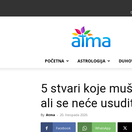
Atma
POČETNA
ASTROLOGIJA
DUHO
5 stvari koje mu
ali se neće usudit
By
Atma
-
20. listopada 2020.
Facebook
WhatsApp