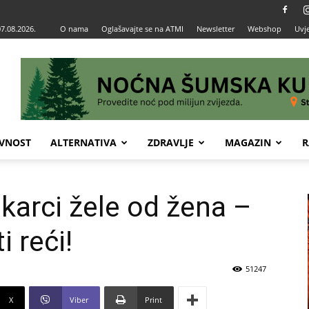
07.08.2026.
O nama
Oglašavajte se na ATMI
Newsletter
Webshop
Uvje
VNOST
ALTERNATIVA
ZDRAVLJE
MAGAZIN
R
škarci žele od žena –
i reći!
51247
X
Viber
Print