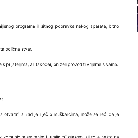
22
23
miljenog programa ili sitnog popravka nekog aparata, bitno
24
sta odlična stvar.
 prijateljima, ali također, on želi provoditi vrijeme s vama.
25
as.
26
ta otvara”, a kad je riječ o muškarcima, može se reći da je
27
komunicira smirenim i “umilnim” glasom, ali to je nešto na