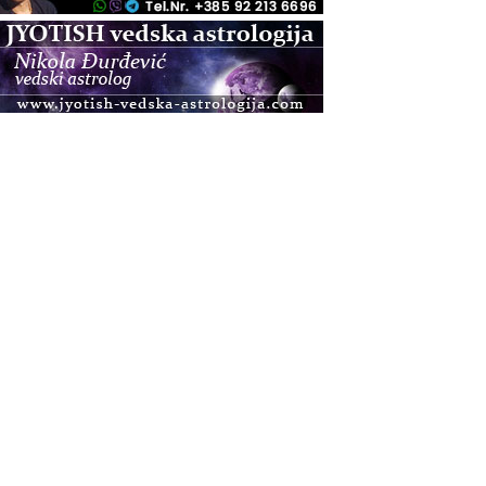
.08.
Pula
Access BARS®, otpusti stres
.08.
Pula
Access Energetski Facelift®
.08.
Zagreb
Pjesma srca / Zagreb
Online
Tečaj Višeg Vodstva, razvijanja intuicije i Akaša
zapisa
.08.
Online
Upisi u program Profesionalni hipnoterapeut —
nova generacija kreće 25.08. 2026.
.08.
Online
Postanite Nositelj Vibracije Nove Zemlje
.08.
Visoko
Alemka Dauskardt – Jednodnevna radionica