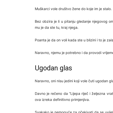
Muškarci vole društvo žene do koje im je stalo.
Bez obzira je li u pitanju gledanje njegovog o
mu je da ste tu, kraj njega.
Poanta je da on voli kada ste u blizini i to je zai
Naravno, njemu je potrebno i da provodi vrijeme s
Ugodan glas
Naravno, oni nisu jedini koji vole čuti ugodan gl
Davno je rečeno da “Lijepa riječ i željezna vra
ova izreka definitivno primjenjiva.
Svakako je nemoguće za očekivati da se uvijek 