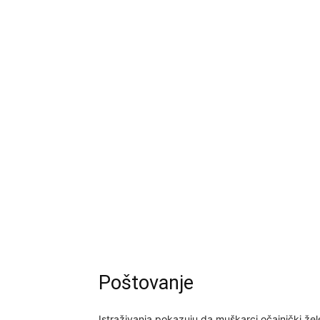
Poštovanje
Istraživanja pokazuju da muškarci očajnički žel