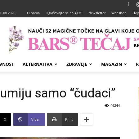
06.08.2026.
O nama
Oglašavajte se na ATMI
Newsletter
Webshop
Uvje
VNOST
ALTERNATIVA
ZDRAVLJE
MAGAZIN
R
azumiju samo “čudaci”
46244
X
Viber
Print