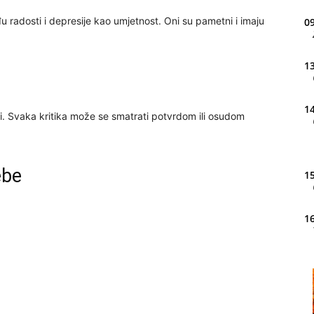
đu radosti i depresije kao umjetnost. Oni su pametni i imaju
09
13
14
i. Svaka kritika može se smatrati potvrdom ili osudom
ebe
15
16
20