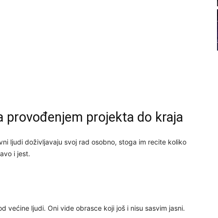
21
22
23
24
a provođenjem projekta do kraja
i ljudi doživljavaju svoj rad osobno, stoga im recite koliko
vo i jest.
26
27
od većine ljudi. Oni vide obrasce koji još i nisu sasvim jasni.