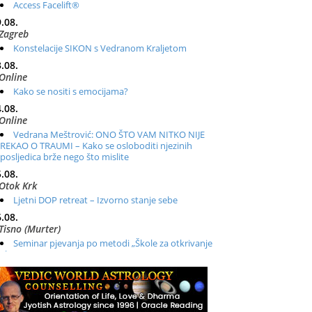
Access Facelift®
.08.
Zagreb
Konstelacije SIKON s Vedranom Kraljetom
.08.
Online
Kako se nositi s emocijama?
.08.
Online
Vedrana Meštrović: ONO ŠTO VAM NITKO NIJE
REKAO O TRAUMI – Kako se osloboditi njezinih
posljedica brže nego što mislite
.08.
Otok Krk
Ljetni DOP retreat – Izvorno stanje sebe
.08.
Tisno (Murter)
Seminar pjevanja po metodi „Škole za otkrivanje
glasa“
.08.
Online
Radionica: Pomagači iz drugih dimenzija Online –
otvoreno za sve