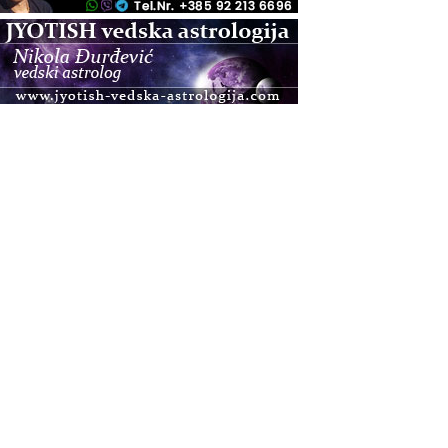
.08.
Zagreb+Online
Osnovni ThetaHealing® tečaj, Zagreb i Online
.08.
Pula
Access BARS®, otpusti stres
.08.
Pula
Access Energetski Facelift®
.08.
Zagreb
Pjesma srca / Zagreb
Online
Tečaj Višeg Vodstva, razvijanja intuicije i Akaša
zapisa
.08.
Online
Postanite Nositelj Vibracije Nove Zemlje
.08.
Visoko
Alemka Dauskardt – Jednodnevna radionica
sistemskih konstelacija