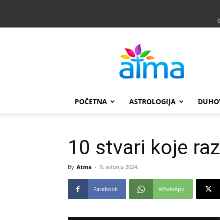
Atma
POČETNA
ASTROLOGIJA
DUHO
10 stvari koje r
By
Atma
-
9. svibnja 2024.
Facebook
WhatsApp