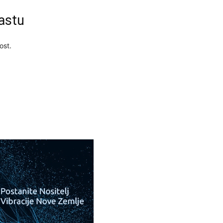
29
astu
ost.
30
31
28
05
06