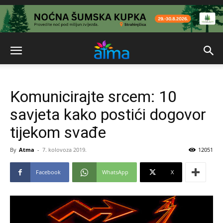
Komunicirajte srcem: 10
savjeta kako postići dogovor
tijekom svađe
By
Atma
-
7. kolovoza 2019.
12051
Facebook
WhatsApp
X