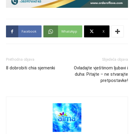
Facebook
WhatsApp
X
Prethodna objava
Slijedeća objava
8 dobrobiti chia sjemenki
Ovladajte vještinom ljubavi i
duha: Pitajte – ne stvarajte
pretpostavke!