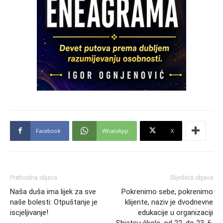
Facebook
WhatsApp
X
Prethodna objava
Slijedeća objava
Naša duša ima lijek za sve
Pokrenimo sebe, pokrenimo
naše bolesti: Otpuštanje je
klijente, naziv je dvodnevne
iscjeljivanje!
edukacije u organizaciji
Shiatsu škole, od 22. do 23. 6.