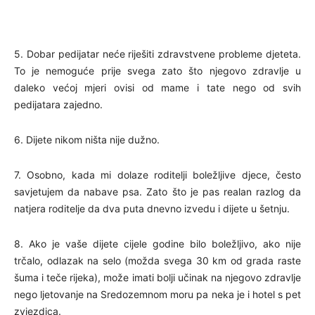
5. Dobar pedijatar neće riješiti zdravstvene probleme djeteta.
To je nemoguće prije svega zato što njegovo zdravlje u
daleko većoj mjeri ovisi od mame i tate nego od svih
pedijatara zajedno.
6. Dijete nikom ništa nije dužno.
7. Osobno, kada mi dolaze roditelji boležljive djece, često
savjetujem da nabave psa. Zato što je pas realan razlog da
natjera roditelje da dva puta dnevno izvedu i dijete u šetnju.
8. Ako je vaše dijete cijele godine bilo boležljivo, ako nije
trčalo, odlazak na selo (možda svega 30 km od grada raste
šuma i teče rijeka), može imati bolji učinak na njegovo zdravlje
nego ljetovanje na Sredozemnom moru pa neka je i hotel s pet
zvjezdica.