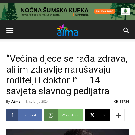
“Većina djece se rađa zdrava,
ali im zdravlje narušavaju
roditelji i doktori!” – 14
savjeta slavnog pedijatra
By
Atma
-
3. svibnja 2024.
55734
Facebook
WhatsApp
X