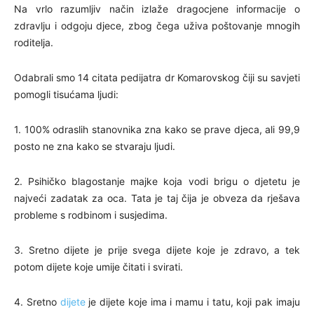
Na vrlo razumljiv način izlaže dragocjene informacije o
zdravlju i odgoju djece, zbog čega uživa poštovanje mnogih
roditelja.
Odabrali smo 14 citata pedijatra dr Komarovskog čiji su savjeti
pomogli tisućama ljudi:
1. 100% odraslih stanovnika zna kako se prave djeca, ali 99,9
posto ne zna kako se stvaraju ljudi.
2. Psihičko blagostanje majke koja vodi brigu o djetetu je
najveći zadatak za oca. Tata je taj čija je obveza da rješava
probleme s rodbinom i susjedima.
3. Sretno dijete je prije svega dijete koje je zdravo, a tek
potom dijete koje umije čitati i svirati.
4. Sretno
dijete
je dijete koje ima i mamu i tatu, koji pak imaju