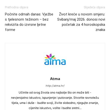
Prethodna objava
Slijedeća objava
Počnite odmah danas: Vježbe
Život kreće u novom smjeru:
s tjelesnom težinom – bez
Svibanj/maj 2026. donosi novi
rekvizita do izvrsne ljetne
početak za 4 horoskopska
forme
znaka
Atma
http://atma.hr/
Učinite od svog života ono najbolje što on može biti -
nevjerojatno iskustvo, ispunjenje i putovanje. Stvorite ravnotežu
tijela, uma i duše - budite svoji, živite slobodno, njegujte znanje,
cijenite iskustvo, volite i budite sretni...