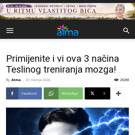
Primijenite i vi ova 3 načina
Teslinog treniranja mozga!
By
Atma
-
23. travnja 2026.
28288
Facebook
WhatsApp
X