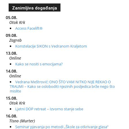
Zanimljiva događanja
05.08.
Otok Krk
Access Facelift®
09.08.
Zagreb
Konstelacije SIKON s Vedranom Kraljetom
13.08.
Online
Kako se nositi s emocijama?
14.08.
Online
Vedrana Meštrović: ONO ŠTO VAM NITKO NIJE REKAO O
TRAUMI – Kako se osloboditi njezinih posljedica brže nego što
mislite
15.08.
Otok Krk
Ljetni DOP retreat – Izvorno stanje sebe
16.08.
Tisno (Murter)
Seminar pjevanja po metodi „Škole za otkrivanje glasa“