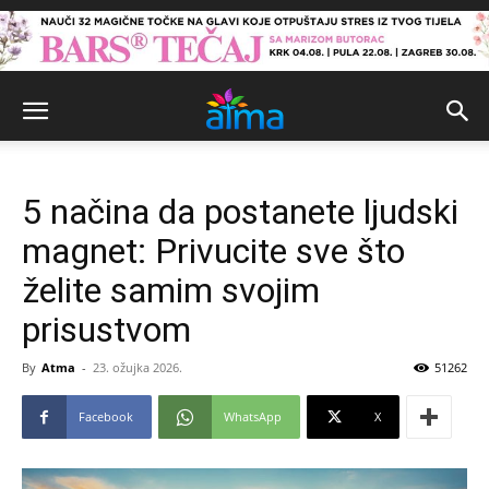
5 načina da postanete ljudski
magnet: Privucite sve što
želite samim svojim
prisustvom
By
Atma
-
23. ožujka 2026.
51262
Facebook
WhatsApp
X