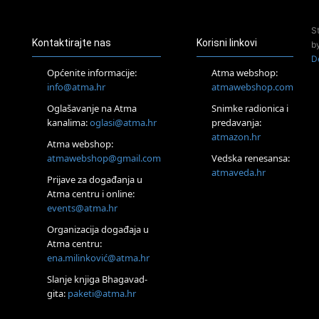
Pjesma srca / Zagreb
Online
S
Tečaj Višeg Vodstva, razvijanja intuicije i Akaša zapisa
Kontaktirajte nas
Korisni linkovi
b
25.08.
D
Online
Općenite informacije:
Atma webshop:
Upisi u program Profesionalni hipnoterapeut — nova
info@atma.hr
atmawebshop.com
generacija kreće 25.08. 2026.
Oglašavanje na Atma
Snimke radionica i
26.08.
Online
kanalima:
oglasi@atma.hr
predavanja:
Postanite Nositelj Vibracije Nove Zemlje
atmazon.hr
Atma webshop:
27.08.
atmawebshop@gmail.com
Vedska renesansa:
Visoko
atmaveda.hr
Prijave za događanja u
Alemka Dauskardt – Jednodnevna radionica sistemskih
konstelacija
Atma centru i online:
events@atma.hr
29.08.
Zagreb
Organizacija događaja u
HOD PO ŽERAVICI – Seminar koji mijenja tijelo, duh i um
Atma centru:
SoulFest – Festival glazbe, mudrosti i zajedništva
ena.milinković@atma.hr
Radoboj
Noćna šumska kupka
Slanje knjiga Bhagavad-
gita:
paketi@atma.hr
Online
Upisi u grupni program Budi nepušač – nova grupa kreće