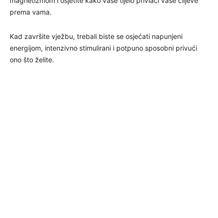
magnetizmom i osjetite kako vaše tijelo privlači vaše ciljeve
prema vama.
Kad završite vježbu, trebali biste se osjećati napunjeni
energijom, intenzivno stimulirani i potpuno sposobni privući
ono što želite.