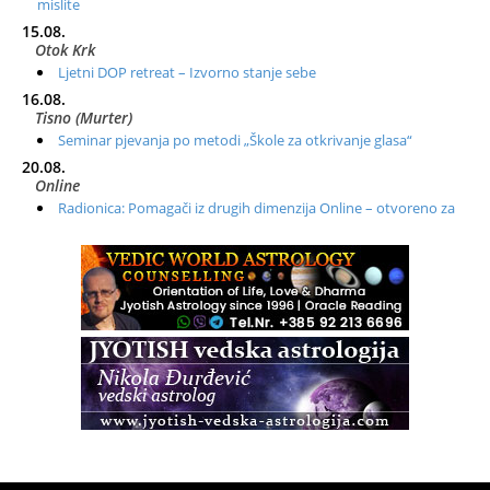
mislite
15.08.
Otok Krk
Ljetni DOP retreat – Izvorno stanje sebe
16.08.
Tisno (Murter)
Seminar pjevanja po metodi „Škole za otkrivanje glasa“
20.08.
Online
Radionica: Pomagači iz drugih dimenzija Online – otvoreno za
sve
21.08.
Zagreb+Online
Osnovni ThetaHealing® tečaj, Zagreb i Online
22.08.
Pula
Access BARS®, otpusti stres
23.08.
Pula
Access Energetski Facelift®
24.08.
Zagreb